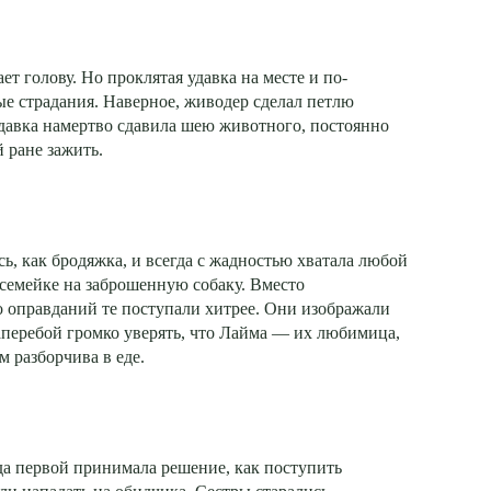
ет голову. Но проклятая удавка на месте и по-
е страдания. Наверное, живодер сделал петлю
Удавка намертво сдавила шею животного, постоянно
 ране зажить.
ь, как бродяжка, и всегда с жадностью хватала любой
 семейке на заброшенную собаку. Вместо
о оправданий те поступали хитрее. Они изображали
аперебой громко уверять, что Лайма — их любимица,
м разборчива в еде.
да первой принимала решение, как поступить