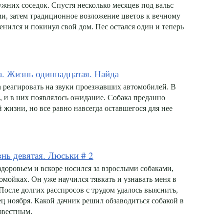
жних соседок. Спустя несколько месяцев под вальс
и, затем традиционное возложение цветов к вечному
нился и покинул свой дом. Пес остался один и теперь
а. Жизнь одиннадцатая. Найда
а реагировать на звуки проезжавших автомобилей. В
, и в них появлялось ожидание. Собака преданно
 жизни, но все равно навсегда оставшегося для нее
нь девятая. Люськи # 2
доровьем и вскоре носился за взрослыми собаками,
мойках. Он уже научился тявкать и узнавать меня в
осле долгих расспросов с трудом удалось выяснить,
нец ноября. Какой дачник решил обзаводиться собакой в
известным.