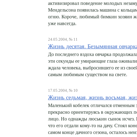
активизировал поведение молодых незаму
Мендельсона появилась машина с кольцам
огню. Короче, любимый бимкин хозяин же
уже навсегда.
24.05.2004, № 11
Жизнь десятая. Безымянная овчарк
До последнего вздоха овчарка продолжал
эти секунды ее умирающие глаза оживали
ждала человека, выбросившего ее из своей
самым любимым существом на свете.
17.05.2004, № 10
Жизнь седьмая, жизнь восьмая, жиз
Маленький кобелек отличался отменным з
прекрасно ориентируясь в окружающих по
лицо. Но однажды люськин сынок исчез. П
что его отдали кому-то на дачу. Стоял ко
самом конце дачного сезона, осталось не