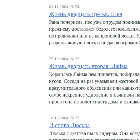
01.11.2004, № 24
Жизнь двадцать третья. Шея
Рана почернела, пес уже с трудом поднима
прежнему доставляет бедолаге немыслимы
из проволоки или из капроновой лески. 
разрезая живую плоть и не давая огромной
25.10.2004, № 23
Жизнь двадцать вторая. Лайма
Кормилась Лайма чем придется, побиралас
кусок. Соседи не раз указывали жестокой
вразумительного объяснения или каких-т
самое искреннее удивление и начинали н
просто она не хочет сидеть дома и слишко
18.10.2004, № 22
И снова Люська
Люська с детства была лидером. Она всег