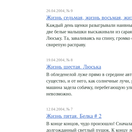
26.04.2004, № 9
Жизнь седьмая, жизнь восьмая, жи
Каждый день щенки разыгрывали наивный 
две белые малышки выскакивали из сара
Люську. Та, заваливаясь на спину, громк
свирепую расправу.
19.04.2004, № 8
Жизнь шестая. Люська
В обледенелой луже прямо в середине авт
существо, и от него, как солнечные лучи
машина задела собачку, перебегающую ули
невозможно.
12.04.2004, № 7
Жизнь пятая. Белка # 2
В конце концов, чудо произошло! Сначала 
долгожданный светлый пушок. К концу ле