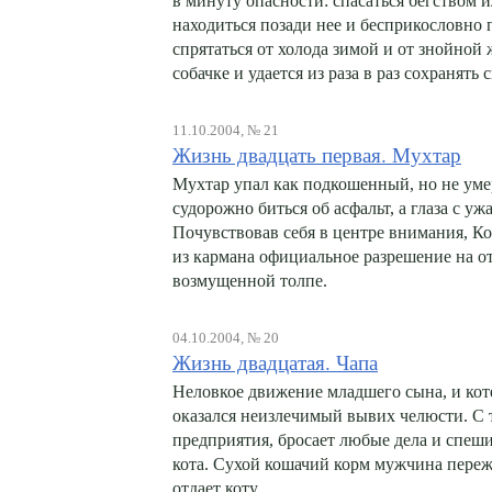
в минуту опасности: спасаться бегством 
находиться позади нее и бесприкословно
спрятаться от холода зимой и от знойной
собачке и удается из раза в раз сохранять 
11.10.2004, № 21
Жизнь двадцать первая. Мухтар
Мухтар упал как подкошенный, но не уме
судорожно биться об асфальт, а глаза с у
Почувствовав себя в центре внимания, К
из кармана официальное разрешение на от
возмущенной толпе.
04.10.2004, № 20
Жизнь двадцатая. Чапа
Неловкое движение младшего сына, и коте
оказался неизлечимый вывих челюсти. С 
предприятия, бросает любые дела и спеши
кота. Сухой кошачий корм мужчина переж
отдает коту.