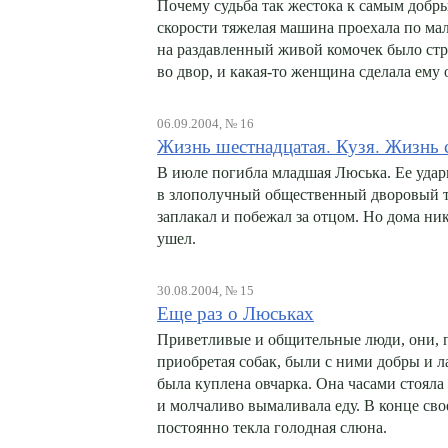
Почему судьба так жестока к самым добр
скорости тяжелая машина проехала по ма
на раздавленный живой комочек было ст
во двор, и какая-то женщина сделала ему
06.09.2004, № 16
Жизнь шестнадцатая. Кузя. Жизнь 
В июле погибла младшая Люська. Ее уда
в злополучный общественный дворовый ту
заплакал и побежал за отцом. Но дома ник
ушел.
30.08.2004, № 15
Еще раз о Люськах
Приветливые и общительные люди, они, 
приобретая собак, были с ними добры и л
была куплена овчарка. Она часами стояла
и молчаливо вымаливала еду. В конце свое
постоянно текла голодная слюна.