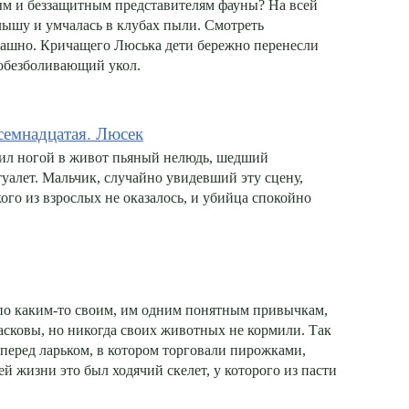
ым и беззащитным представителям фауны? На всей
лышу и умчалась в клубах пыли. Смотреть
рашно. Кричащего Люська дети бережно перенесли
 обезболивающий укол.
семнадцатая. Люсек
рил ногой в живот пьяный нелюдь, шедший
алет. Мальчик, случайно увидевший эту сцену,
ого из взрослых не оказалось, и убийца спокойно
по каким-то своим, им одним понятным привычкам,
асковы, но никогда своих животных не кормили. Так
 перед ларьком, в котором торговали пирожками,
й жизни это был ходячий скелет, у которого из пасти