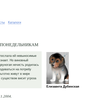
сты
Каталоги
о понедельникам
 послала ей невыносимые
 знает. Но виновный
 двуногая нечисть родилась
 издеваться на потребу
льготно живут в мире
существом висит угроза
Елизавета Дубинская
11.2004.