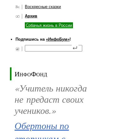
Воскресные сказки
Архив
Собачья жизнь в России
Подпишись на
«ИнфоБум»
!
ИнфоФонд
«Учитель никогда
не предаст своих
учеников.»
Обертоны по
вторникам с