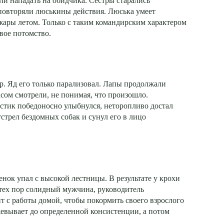
или нападать на обидчика. Сестры старались
 повторяли люськины действия. Люська умеет
 жары летом. Только с таким командирским характером
свое потомство.
р. Яд его только парализовал. Лапы продолжали
жасом смотрели, не понимая, что произошло.
остик победоносно улыбнулся, неторопливо достал
стрел бездомных собак и сунул его в лицо
нок упал с высокой лестницы. В результате у крохи
тех пор солидный мужчина, руководитель
т с работы домой, чтобы покормить своего взрослого
евывает до определенной консистенции, а потом