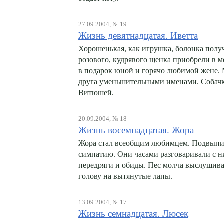
27.09.2004, № 19
Жизнь девятнадцатая. Иветта
Хорошенькая, как игрушка, болонка полу
розового, кудрявого щенка приобрели в 
в подарок юной и горячо любимой жене.
друга уменьшительными именами. Собачке
Витюшей.
20.09.2004, № 18
Жизнь восемнадцатая. Жора
Жора стал всеобщим любимцем. Подвыпи
симпатию. Они часами разговаривали с н
передряги и обиды. Пес молча выслушивал
голову на вытянутые лапы.
13.09.2004, № 17
Жизнь семнадцатая. Люсек