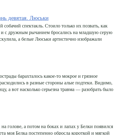
знь девятая. Люськи
собачий спектакль. Стоило только их позвать, как
я и с дружным рычанием бросались на младшую серую
о скулила, а белые Люськи артистично изображали
острады барахталось какое-то мокрое и грязное
, расходились в разные стороны алые подтеки. Видимо,
цу, а вот насколько серьезна травма — разобрать было
на голове, а потом на боках и лапах у Белки появился
та моя Белка постепенно обросла короткой и мягкой