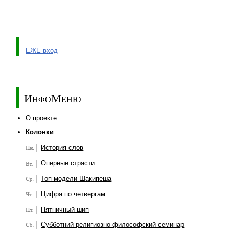
ЕЖЕ-вход
ИнфоМеню
О проекте
Колонки
История слов
Оперные страсти
Топ-модели Шакипеша
Цифра по четвергам
Пятничный шип
Субботний религиозно-философский семинар