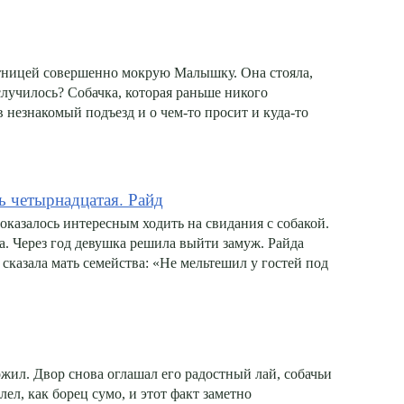
естницей совершенно мокрую Малышку. Она стояла,
 случилось? Собачка, которая раньше никого
в незнакомый подъезд и о чем-то просит и куда-то
 четырнадцатая. Райд
показалось интересным ходить на свидания с собакой.
а. Через год девушка решила выйти замуж. Райда
 сказала мать семейства: «Не мельтешил у гостей под
ожил. Двор снова оглашал его радостный лай, собачьи
лел, как борец сумо, и этот факт заметно