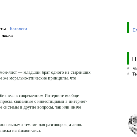
сты
Каталоги
Е
Лимон
П
#
Мо
Лимон-лист — младший брат одного из старейших
#
Те
е же морально-этические принципы, что
              
              
бизнеса в современном Интернете вообще
              
              
              
              
              
              
              
вопросы, связанные с инвестициями в интернет-
              
              
              
              
              
              
е системы и другие вопросы, так или иначе
              
              
              
              
              
              
              
              
              
          BBMM
      ::MMDD""
      MM!!""""
    ffUU""""DD
    MM!!""MMBB
  ""MM;;eeBBzz
  DD##;;##zz##
  MMBB;;##zzMM
""BBDD""BBnn##
nneeBB""##nn##
иональными темами для разговоров, а лишь
UUzzBB;;MMzz##
UU!!##;;BBnnMM
UU!!DDffzzBBBB
eennnnww;;##UU
""BB;;MM""!!MM
  MM""eeDD""!!
дписка на Лимон-лист.
  wwnn;;MMee""
    MM""""MMnn
    zzBB""!!MM
      DDww""""
        ##DD""
          UUMM
            !!
              
              