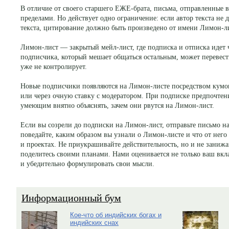
В отличие от своего старшего ЕЖЕ-брата, письма, отправленные 
пределами. Но действует одно ограничение: если автор текста не 
текста, цитирование должно быть произведено от имени Лимон-ли
Лимон-лист — закрытый мейл-лист, где подписка и отписка идет 
подписчика, который мешает общаться остальным, может перевести
уже не контролирует.
Новые подписчики появляются на Лимон-листе посредством кум
или через очную ставку с модератором. При подписке предпочтени
умеющим внятно объяснять, зачем они рвутся на Лимон-лист.
Если вы созрели до подписки на Лимон-лист, отправьте письмо 
поведайте, каким образом вы узнали о Лимон-листе и что от него 
и проектах. Не приукрашивайте действительность, но и не занижа
поделитесь своими планами. Нами оценивается не только ваш вкла
и убедительно формулировать свои мысли.
Информационный бум
Кое-что об индийских богах и
индийских снах