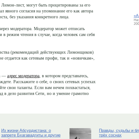
              
              
              
              
в Лимон-лист, могут быть процитированы за его
              
              
              
              
              
              
дал явного согласия на упоминание его как автора
«А
ста, без указания конкретного лица.
Наз
200
через модератора. Модератор может отписать
 в режим чтения в случае, когда человек сам себя
овства (рекомендаций действующих Лимонщиков)
е отдается как сетевым профи, так и «новичкам»,
на —
адрес модератора
, в котором представьтесь,
ждете. Расскажите о себе, о своих сетевых успехах
йте свои таланты. Если вам нечем похвастаться,
д в дело развития Сети, но и умение грамотно
Из жизни Абсурдистана: о
Правды, судьбы и б
запрете Бхагавадгиты и другие
трёх соснах