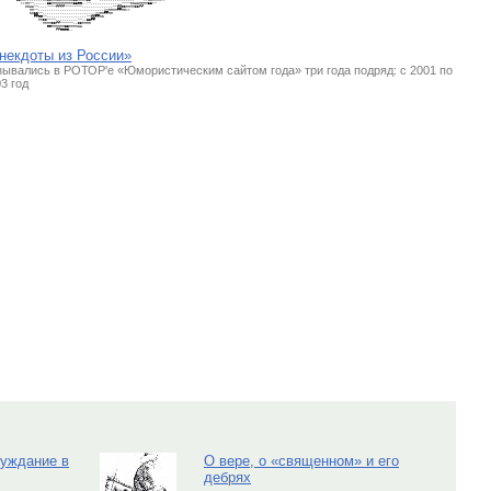
        DDMM!!!!!!!!MMUUnnzznnnnwwDDMMMMDD""""!!!!!!!!!!!!!!!!""""!!wwMMMM;;                            
          ::MM""!!!!!!BBMMMMMMMMMMBBee!!""!!!!!!!!!!!!!!""""zzUUMMMMBB""                                
            wwUU""!!!!""""ffff""""""""!!!!!!!!!!!!!!""ffDDMMMMDDff                                      
              MM""!!!!!!!!!!!!!!!!!!!!!!!!!!!!!!""nnMM##nn::                                            
              zzDD""!!!!!!!!!!!!!!!!!!!!!!!!""nn##nn                                                    
                ##ee""!!!!!!!!!!!!!!!!!!""ff##zz                                                        
                  MMDD""""!!!!!!!!!!""!!BB##                                                            
                    MMMMDDff""""""!!DDMMnn                                                              
                      eeMMMMMMBBMMMMUU                                                                  
                          ffeeee!!                                                                      
некдоты из России»
ывались в РОТОР'е «Юмористическим сайтом года» три года подряд: с 2001 по
3 год
луждание в
О вере, о «священном» и его
дебрях