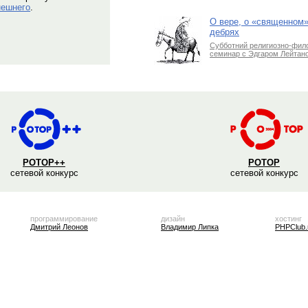
нешнего
.
О вере, о «священном»
дебрях
Субботний религиозно-фил
семинар с Эдгаром Лейтан
РОТОР++
РОТОР
сетевой конкурс
сетевой конкурс
программирование
дизайн
хостинг
Дмитрий Леонов
Владимир Липка
PHPClub.