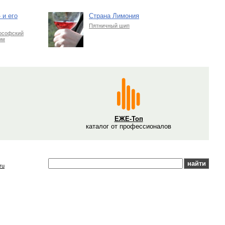
 и его
Страна Лимония
Пятничный шип
ософский
ом
ЕЖЕ-Топ
каталог от профессионалов
ru