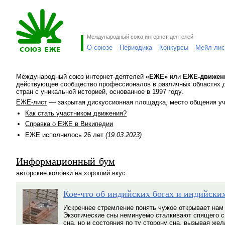
Международный союз интернет-деятелей
О союзе
Периодика
Конкурсы
Мейл-лис
Международный союз интернет-деятелей
«ЕЖЕ»
или
ЕЖЕ-движен
действующее сообщество профессионалов в различных областях д
стран с уникальной историей, основанное в 1997 году.
ЕЖЕ-лист
— закрытая дискуссионная площадка, место общения у
Как стать участником движения?
Справка о ЕЖЕ в Википедии
ЕЖЕ исполнилось 26 лет
(19.03.2023)
Информационный бум
авторские колонки на хороший вкус
Кое-что об индийских богах и индийски
Искреннее стремление понять чужое открывает нам 
Экзотические сны неминуемо сталкивают спящего с
сна, но и состояния по ту сторону сна, вызывая же