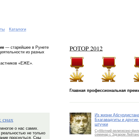
ты
Каталоги
РОТОР 2012
ие
— старейшее в Рунете
еятельности из разных
частников «ЕЖЕ».
Главная профессиональная преми
Из жизни Абсурдистана
х снах
Бхагавадгиты и другие
штучки
многое о нас самих.
Субботний религиозно-фил
 реальностью не только
семинар с Эдгаром Лейтан
лание проснуться. Сны