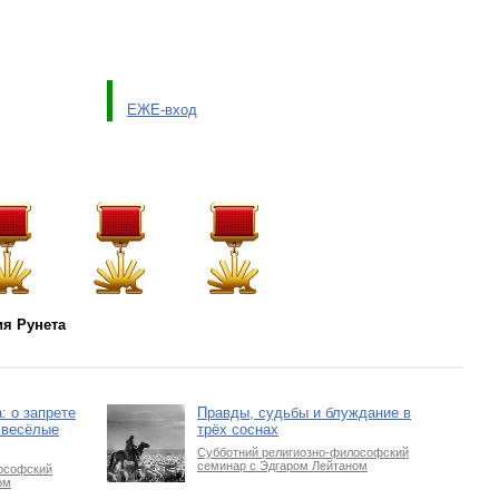
ЕЖЕ-вход
я Рунета
: о запрете
Правды, судьбы и блуждание в
 весёлые
трёх соснах
Субботний религиозно-философский
семинар с Эдгаром Лейтаном
ософский
ом