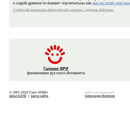
о седой древности бывают поучительны как
раз на злобу дня ны
Субботний религиозно-философский семинар с Эдгаром Лейтаном
Галерея ФРИ
физиономии русского Интернета
© 1997–2023 Союз «ЕЖЕ»
идея и координация
about EZHE
|
карта сайта
Александр Малюков