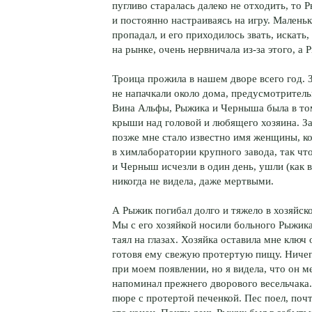
пугливо старалась далеко не отходить, то 
и постоянно настраиваясь на игру. Малень
пропадал, и его приходилось звать, искать, 
на рынке, очень нервничала из-за этого, а 
Троица прожила в нашем дворе всего год. З
не напачкали около дома, предусмотритель
Вина Альфы, Рыжика и Черныша была в том,
крыши над головой и любящего хозяина. За
позже мне стало известно имя женщины, к
в химлаборатории крупного завода, так чт
и Черныш исчезли в один день, ушли (как в
никогда не видела, даже мертвыми.
А Рыжик погибал долго и тяжело в хозяйск
Мы с его хозяйкой носили больного Рыжика
таял на глазах. Хозяйка оставила мне ключ
готовя ему свежую протертую пищу. Ничего
при моем появлении, но я видела, что он м
напоминал прежнего дворового весельчака
пюре с протертой печенкой. Пес поел, почт