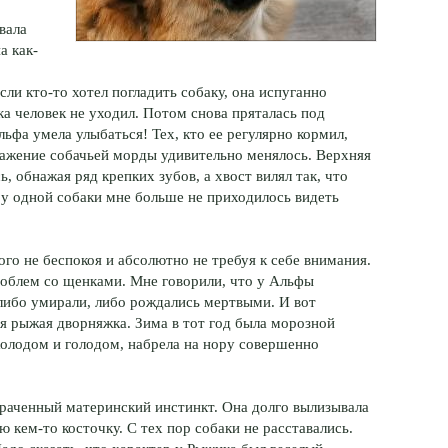
вала
а как-
ли кто-то хотел погладить собаку, она испуганно
ка человек не уходил. Потом снова пряталась под
ьфа умела улыбаться! Тех, кто ее регулярно кормил,
ыражение собачьей морды удивительно менялось. Верхняя
, обнажая ряд крепких зубов, а хвост вилял так, что
и у одной собаки мне больше не приходилось видеть
го не беспокоя и абсолютно не требуя к себе внимания.
проблем со щенками. Мне говорили, что у Альфы
либо умирали, либо рождались мертвыми. И вот
я рыжая дворняжка. Зима в тот год была морозной
холодом и голодом, набрела на нору совершенно
раченный материнский инстинкт. Она долго вылизывала
 кем-то косточку. С тех пор собаки не расставались.