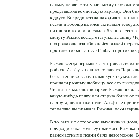
пальму первенства маленькому неутомимо
представляла комическую картину. Они бы
к другу. Впереди всегда находился актив
псами и вообще являлся активным генерат
ни одного кота, и он самозабвенно несся 
минуту Рыжик всегда отступал за спину Ч
и угрожающе вздыбившейся рыжей шерсть
произнести басистое: «Гав!», и противник 
Рыжик всегда первым высматривал своих п
робкую Альфу и неповоротливого Черныша
беззастенчиво выхватывая куски буквальн
прощали рыжему любимцу все его выходки
Черныш и маленький юркий Рыжик носились 
какую-нибудь палку или старую банку от пи
на друга, виляя хвостами. Альфа не прини
терпеливо вылизывала Рыжика, по-материнс
В то лето я с осторожно выходила из дома,
предводительством неутомимого Рыжика не
разномастными псами было невозможно. Во