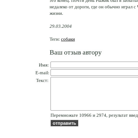
это конец. Почти день Рыжик был в забыть
недалеко от дороги, где он обычно играл 
жизни.
29.03.2004
Теги:
собаки
Ваш отзыв автору
Имя:
E-mail:
Текст:
Пepeмнoжьтe 10966 и 2974, результат введ