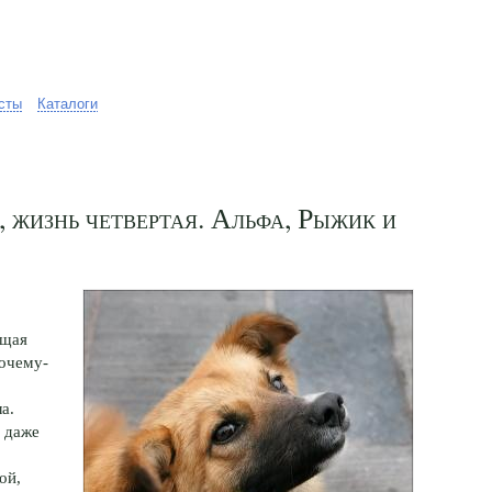
сты
Каталоги
, жизнь четвертая. Альфа, Рыжик и
ощая
почему-
а.
и даже
ой,