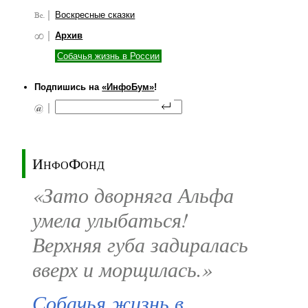
Воскресные сказки
Архив
Собачья жизнь в России
Подпишись на
«ИнфоБум»
!
ИнфоФонд
«Зато дворняга Альфа
умела улыбаться!
Верхняя губа задиралась
вверх и морщилась.»
Собачья жизнь в