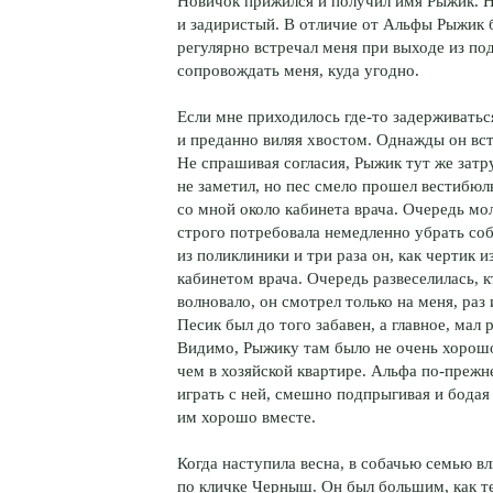
Новичок прижился и получил имя Рыжик. Н
и задиристый. В отличие от Альфы Рыжик 
регулярно встречал меня при выходе из по
сопровождать меня, куда угодно.
Если мне приходилось где-то задерживаться
и преданно виляя хвостом. Однажды он вст
Не спрашивая согласия, Рыжик тут же затр
не заметил, но пес смело прошел вестибюл
со мной около кабинета врача. Очередь мо
строго потребовала немедленно убрать соб
из поликлиники и три раза он, как чертик и
кабинетом врача. Очередь развеселилась, к
волновало, он смотрел только на меня, раз 
Песик был до того забавен, а главное, мал 
Видимо, Рыжику там было не очень хорошо
чем в хозяйской квартире. Альфа по-прежн
играть с ней, смешно подпрыгивая и бода
им хорошо вместе.
Когда наступила весна, в собачью семью 
по кличке Черныш. Он был большим, как т