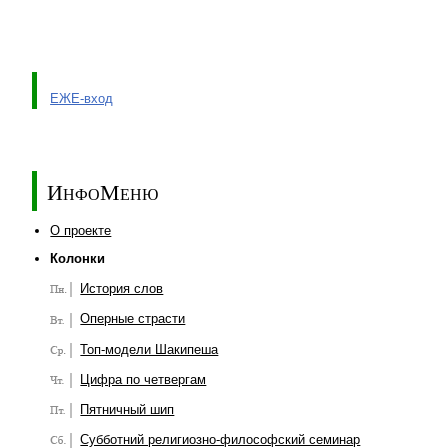
ЕЖЕ-вход
ИнфоМеню
О проекте
Колонки
История слов
Оперные страсти
Топ-модели Шакипеша
Цифра по четвергам
Пятничный шип
Субботний религиозно-философский семинар