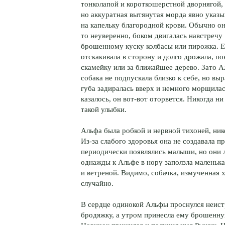
тонколапой и короткошерстной дворнягой,
но аккуратная вытянутая морда явно указы
на капельку благородной крови. Обычно он
то неуверенно, боком двигалась навстречу
брошенному куску колбасы или пирожка. Ес
отскакивала в сторону и долго дрожала, по
скамейку или за ближайшее дерево. Зато Ал
собака не подпускала близко к себе, но в
губа задиралась вверх и немного морщилась
казалось, он вот-вот оторвется. Никогда н
такой улыбки.
Альфа была робкой и нервной тихоней, нико
Из-за слабого здоровья она не создавала 
периодически появлялись малыши, но они 
однажды к Альфе в нору заползла маленька
и ветреной. Видимо, собачка, измученная 
случайно.
В сердце одинокой Альфы проснулся неист
бродяжку, а утром принесла ему брошенную