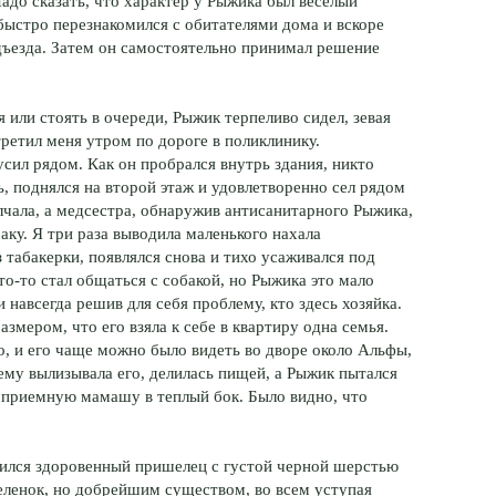
адо сказать, что характер у Рыжика был веселый
быстро перезнакомился с обитателями дома и вскоре
дъезда. Затем он самостоятельно принимал решение
 или стоять в очереди, Рыжик терпеливо сидел, зевая
ретил меня утром по дороге в поликлинику.
усил рядом. Как он пробрался внутрь здания, никто
ь, поднялся на второй этаж и удовлетворенно сел рядом
лчала, а медсестра, обнаружив антисанитарного Рыжика,
аку. Я три раза выводила маленького нахала
з табакерки, появлялся снова и тихо усаживался под
то-то стал общаться с собакой, но Рыжика это мало
и навсегда решив для себя проблему, кто здесь хозяйка.
размером, что его взяла к себе в квартиру одна семья.
, и его чаще можно было видеть во дворе около Альфы,
ему вылизывала его, делилась пищей, а Рыжик пытался
я приемную мамашу в теплый бок. Было видно, что
влился здоровенный пришелец с густой черной шерстью
еленок, но добрейшим существом, во всем уступая