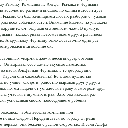
му Рыжику. Компания из Альфы, Рыжика и Черныша
ли абсолютно разными внешне, но едины в любви друг
ный Рыжик. Он был зачинщиком любых разборок с чужими
ором всех собачьих затей. Внимание Рыжика не упускало
за нарушителем, оглушая его звонким лаем. В нужную
ерныша, подзадоривая невозмутимого друга рычанием
ю. А крупному Чернышу было достаточно один раз
ретировался в мгновение ока.
остоянных «кормильцев» и несся вперед, обгоняя
. Он вырывал себе самые вкусные лакомства,
о из пасти Альфы или Черныша, а те добродушно
. Играли они самозабвенно! Большой пушистый
по улице, как дети, радостно вырывая друг у друга
ва, потом падали от усталости в траву и смотрели друг
мала участия в шумных играх. Зато она каждый раз
ки успокаивая своего непоседливого ребенка.
 опасаясь, чтобы веселая компания под
 пошла следом. Передвигаться по городу с тремя
-первых, они бежали с разной скоростью. И если Альфа