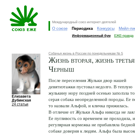
Международный союз интернет-деятелей
О союзе
Периодика
Конкурсы
Мейл-ли
Информационный бум
ЕЖЕ-правда
Собачья жизнь в России по понедельникам № 5
Жизнь вторая, жизнь третья
Черныш
После переселения Жульки двор нашей
девятиэтажки пустовал недолго. В теплую
жулькину нору поздней осенью заползла т
Елизавета
серая собака неопределенной породы. Ее 
Дубинская
24 статьи
то назвали Альфой, и кличка прижилась.
В отличие от Жульки Альфа никогда не лаял
Ее пугливость со временем не проходила, 
регулярная кормежка не прибавляла бедной
собаке доверия к людям. Альфа была высок