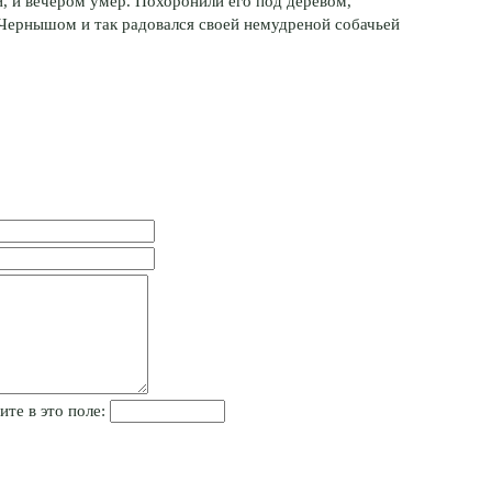
и, и вечером умер. Похоронили его под деревом,
с Чернышом и так радовался своей немудреной собачьей
ите в это поле: