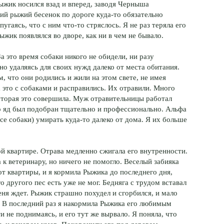
Рыжик носился взад и вперед, заводя Черныша
кий рыжий бесенок по дороге куда-то обязательно
пугаясь, что с ним что-то стряслось. Я не раз теряла его
Рыжик появлялся во дворе, как ни в чем не бывало.
а это время собаки никого не обидели, ни разу
но удаляясь для своих нужд далеко от места обитания.
 что они родились и жили на этом свете, не имея
 это с собаками и расправились. Их отравили. Много
оторая это совершила. Муж отравительницы работал
о яд был подобран тщательно и профессионально. Альфа
се собаки) умирать куда-то далеко от дома. Я их больше
ой квартире. Отрава медленно сжигала его внутренности.
 к ветеринару, но ничего не помогло. Веселый забияка
 от квартиры, и я кормила Рыжика до последнего дня,
 другого пес есть уже не мог. Бедняга с трудом вставал
еня ждет. Рыжик страшно похудел и сгорбился, и мало
. В последний раз я накормила Рыжика его любимым
и не поднимаясь, и его тут же вырвало. Я поняла, что