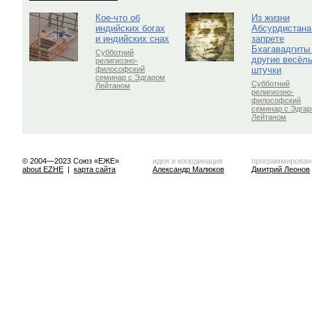
Кое-что об
Из жизни
индийских богах
Абсурдистана
и индийских снах
запрете
Бхагавадгиты
Субботний
другие весёл
религиозно-
штучки
философский
семинар с Эдгаром
Субботний
Лейтаном
религиозно-
философский
семинар с Эдга
Лейтаном
© 2004—2023 Союз «ЕЖЕ»
идея и координация
программирован
about EZHE
|
карта сайта
Александр Малюков
Дмитрий Леонов