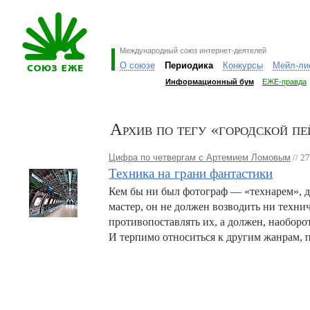
Международный союз интернет-деятелей
О союзе
Периодика
Конкурсы
Мейл-ли
Информационный бум
ЕЖЕ-правда
Архив по тегу «городской п
Цифра по четвергам с Артемием Ломовым
// 2
Техника на грани фантастики
Кем бы ни был фотограф — «технарем», 
мастер, он не должен возводить ни технич
противопоставлять их, а должен, наоборот
И терпимо относиться к другим жанрам, п