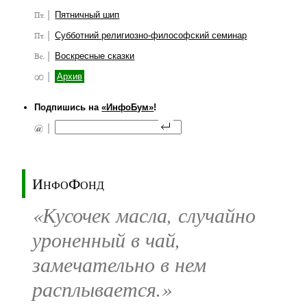
Пятничный шип
Субботний религиозно-философский семинар
Воскресные сказки
Архив
Подпишись на
«ИнфоБум»
!
ИнфоФонд
«Кусочек масла, случайно
уроненный в чай,
замечательно в нем
расплывается.»