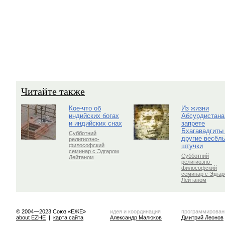
Читайте также
Кое-что об
Из жизни
индийских богах
Абсурдистана
и индийских снах
запрете
Бхагавадгиты
Субботний
другие весёл
религиозно-
штучки
философский
семинар с Эдгаром
Субботний
Лейтаном
религиозно-
философский
семинар с Эдга
Лейтаном
© 2004—2023 Союз «ЕЖЕ»
идея и координация
программирован
about EZHE
|
карта сайта
Александр Малюков
Дмитрий Леонов