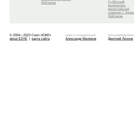
Субботний
Лейтаном
религиозно-
философский
семинар с Эдга
Лейтаном
© 2004—2023 Союз «ЕЖЕ»
идея и координация
программирован
about EZHE
|
карта сайта
Александр Малюков
Дмитрий Леонов