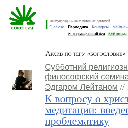
Международный союз интернет-деятелей
О союзе
Периодика
Конкурсы
Мейл-ли
Информационный бум
ЕЖЕ-правда
Архив по тегу «богословие»
Субботний религиозн
философский семина
Эдгаром Лейтаном
//
К вопросу о хрис
медитации: введе
проблематику