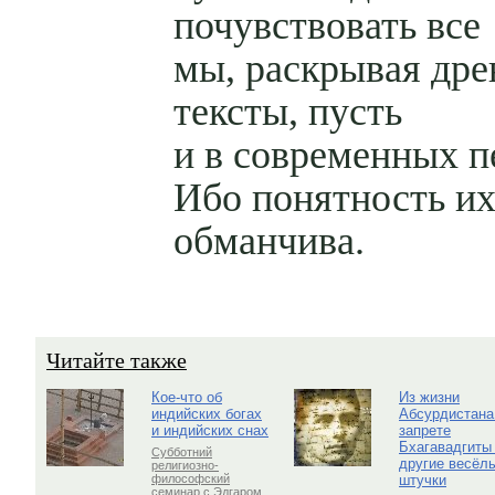
почувствовать все
мы, раскрывая дре
тексты, пусть
и в современных п
Ибо понятность их
обманчива.
Читайте также
Кое-что об
Из жизни
индийских богах
Абсурдистана
и индийских снах
запрете
Бхагавадгиты
Субботний
другие весёл
религиозно-
штучки
философский
семинар с Эдгаром