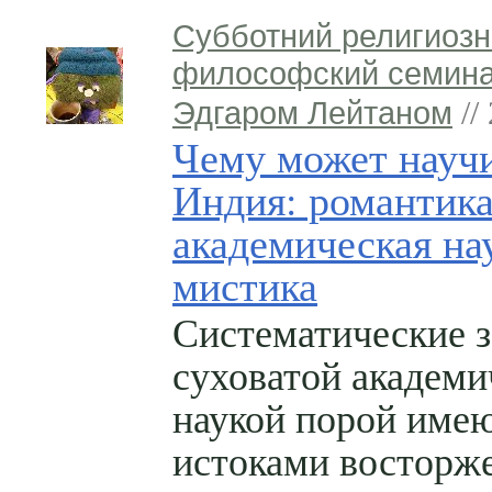
Субботний религиозн
философский семина
Эдгаром Лейтаном
//
Чему может науч
Индия: романтика
академическая на
мистика
Систематические 
суховатой академи
наукой порой име
истоками восторж