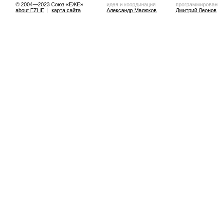
© 2004—2023 Союз «ЕЖЕ»
идея и координация
программирован
about EZHE
|
карта сайта
Александр Малюков
Дмитрий Леонов