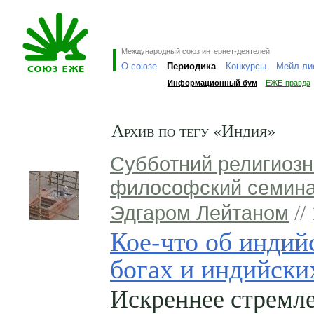
Международный союз интернет-деятелей
О союзе
Периодика
Конкурсы
Мейл-ли
Информационный бум
ЕЖЕ-правда
Архив по тегу «Индия»
Субботний религиозн
философский семина
Эдгаром Лейтаном
//
Кое-что об индий
богах и индийски
Искреннее стремл