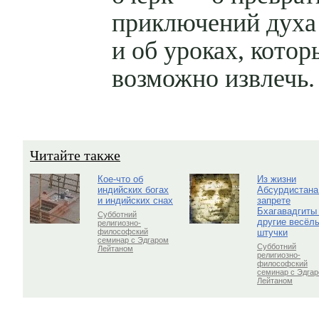
приключений духа
и об уроках, котор
возможно извлечь.
Читайте также
Кое-что об
Из жизни
индийских богах
Абсурдистана
и индийских снах
запрете
Бхагавадгиты
Субботний
другие весёл
религиозно-
штучки
философский
семинар с Эдгаром
Субботний
Лейтаном
религиозно-
философский
семинар с Эдга
Лейтаном