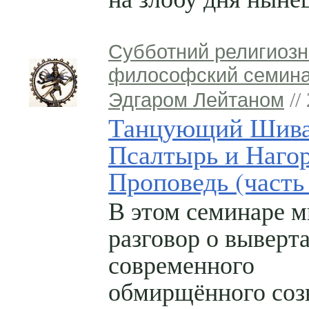
Субботний религиозн
философский семина
Эдгаром Лейтаном
//
Танцующий Шива
Псалтырь и Наго
Проповедь (часть
В этом семинаре 
разговор о выверт
современного
обмирщённого соз