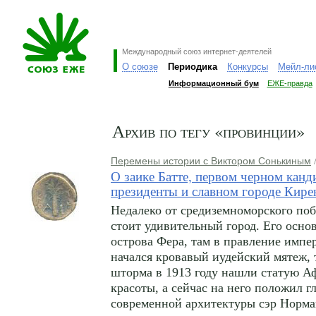
Международный союз интернет-деятелей
О союзе
Периодика
Конкурсы
Мейл-ли
Информационный бум
ЕЖЕ-правда
Архив по тегу «провинции»
Перемены истории с Виктором Сонькиным
/
О заике Батте, первом черном канд
президенты и славном городе Кире
Недалеко от средиземноморского по
стоит удивительный город. Его основ
острова Фера, там в правление импе
начался кровавый иудейский мятеж, 
шторма в 1913 году нашли статую А
красоты, а сейчас на него положил г
современной архитектуры сэр Норма