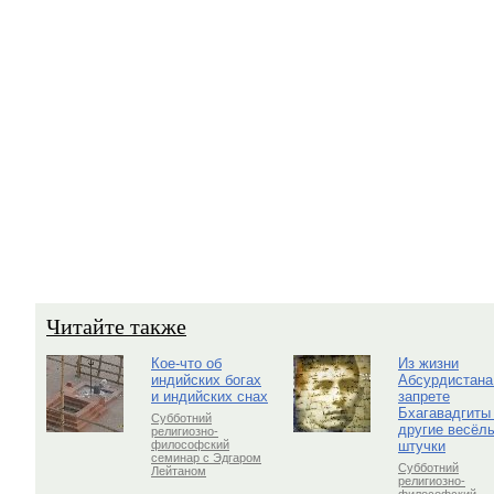
Читайте также
Кое-что об
Из жизни
индийских богах
Абсурдистана
и индийских снах
запрете
Бхагавадгиты
Субботний
другие весёл
религиозно-
штучки
философский
семинар с Эдгаром
Субботний
Лейтаном
религиозно-