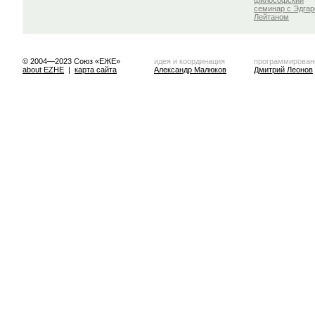
философский
семинар с Эдга
Лейтаном
© 2004—2023 Союз «ЕЖЕ»
идея и координация
программирован
about EZHE
|
карта сайта
Александр Малюков
Дмитрий Леонов