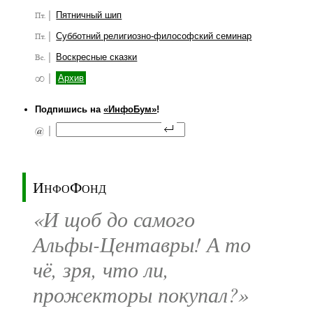
Пятничный шип
Субботний религиозно-философский семинар
Воскресные сказки
Архив
Подпишись на
«ИнфоБум»
!
ИнфоФонд
«И щоб до самого
Альфы-Центавры! А то
чё, зря, что ли,
прожекторы покупал?»