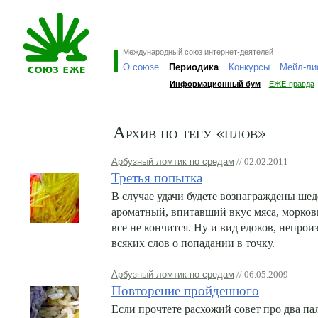
Международный союз интернет-деятелей
О союзе
Периодика
Конкурсы
Мейл-ли
Информационный бум
ЕЖЕ-правда
Архив по тегу «плов»
Арбузный ломтик по средам
// 02.02.2011
Третья попытка
В случае удачи будете вознаграждены ше
ароматный, впитавший вкус мяса, моркови
все не кончится. Ну и вид едоков, непро
всяких слов о попадании в точку.
Арбузный ломтик по средам
// 06.05.2009
Повторение пройденного
Если прочтете расхожий совет про два па