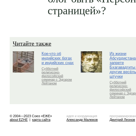
страницей»?
Читайте также
Кое-что об
Из жизни
индийских богах
Абсурдистана
и индийских снах
запрете
Бхагавадгиты
Субботний
другие весёл
религиозно-
штучки
философский
семинар с Эдгаром
Субботний
Лейтаном
религиозно-
философский
семинар с Эдга
Лейтаном
© 2004—2023 Союз «ЕЖЕ»
идея и координация
программирован
about EZHE
|
карта сайта
Александр Малюков
Дмитрий Леонов