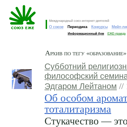
Международный союз интернет-деятелей
О союзе
Периодика
Конкурсы
Мейл-ли
Информационный бум
ЕЖЕ-правда
Архив по тегу «образование»
Субботний религиозн
философский семина
Эдгаром Лейтаном
//
Об особом арома
тоталитаризма
Стукачество — эт