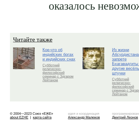
оказалось невозмо
Читайте также
Кое-что об
Из жизни
индийских богах
Абсурдистана
и индийских снах
запрете
Бхагавадгиты
Субботний
другие весёл
религиозно-
штучки
философский
семинар с Эдгаром
Субботний
Лейтаном
религиозно-
философский
семинар с Эдга
Лейтаном
© 2004—2023 Союз «ЕЖЕ»
идея и координация
программирован
about EZHE
|
карта сайта
Александр Малюков
Дмитрий Леонов