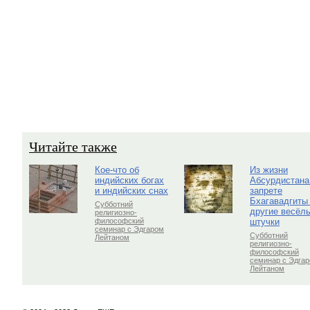
Читайте также
Кое-что об
Из жизни
индийских богах
Абсурдистана
и индийских снах
запрете
Бхагавадгиты
Субботний
другие весёл
религиозно-
штучки
философский
семинар с Эдгаром
Субботний
Лейтаном
религиозно-
философский
семинар с Эдга
Лейтаном