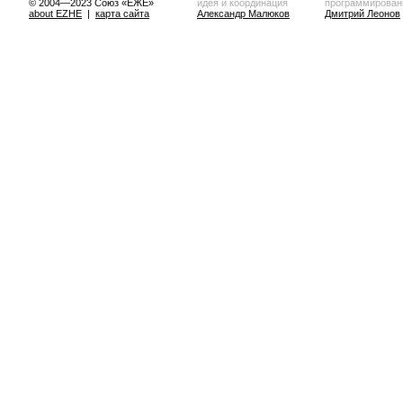
© 2004—2023 Союз «ЕЖЕ»
идея и координация
программирован
about EZHE
|
карта сайта
Александр Малюков
Дмитрий Леонов