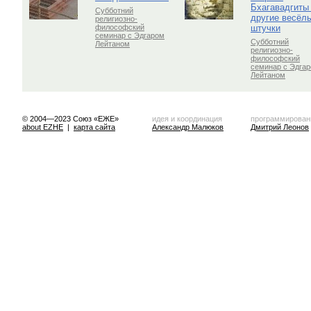
Бхагавадгиты
Субботний
другие весёл
религиозно-
штучки
философский
семинар с Эдгаром
Субботний
Лейтаном
религиозно-
философский
семинар с Эдга
Лейтаном
© 2004—2023 Союз «ЕЖЕ»
идея и координация
программирован
about EZHE
|
карта сайта
Александр Малюков
Дмитрий Леонов