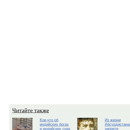
Читайте также
Кое-что об
Из жизни
индийских богах
Абсурдистана
и индийских снах
запрете