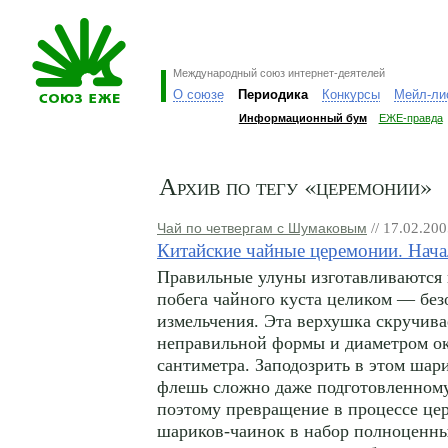
Международный союз интернет-деятелей
О союзе
Периодика
Конкурсы
Мейл-ли
Информационный бум
ЕЖЕ-правда
Архив по тегу «церемонии»
Чай по четвергам с Шумаковым
// 17.02.20
Китайские чайные церемонии. Нач
Правильные улуны изготавливаются 
побега чайного куста целиком — без
измельчения. Эта верхушка скручива
неправильной формы и диаметром о
сантиметра. Заподозрить в этом ша
флешь сложно даже подготовленном
поэтому превращение в процессе це
шариков-чаинок в набор полноценны