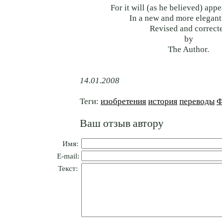
For it will (as he believed) app
In a new and more elegant
Revised and correct
by
The Author.
14.01.2008
Теги:
изобретения
история
переводы
Ф
Ваш отзыв автору
Имя:
E-mail:
Текст: