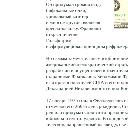
Он придумал громоотвод,
бифокальные очки,
уринальный катетер
и многое другое, включая
кресло-качалку. Франклин
открыл течение
Гольфстрим
и сформулировал принципы рефрижер
Но самым замечательным изобретение
американский демократический строй,
разработан и осуществлен в значитель
стараниями Франклина. Бенджамин Фр
из отцов-основателей США и его подп
Декларацией Независимости и под Ко
17 января 1975 года в Филадельфии, н
отмечали его 269-й день рождения. С
решили придумать для этого праздника
юбиляра и им это удалось. В городско
телескоп, направленный на звезду, све