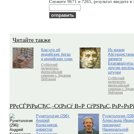
Cлoжитe 9671 и 7265, результат введите в 
Читайте также
Кое-что об
Из жизни
индийских богах
Абсурдистана
и индийских снах
запрете
Бхагавадгиты
Субботний
другие весёл
религиозно-
штучки
философский
семинар с Эдгаром
Субботний
Лейтаном
религиозно-
философский
семинар с Эдга
Лейтаном
Р­РєСЃРїРµСЂС‚-С€РѕСѓ В«Р СѓРЅРµС‚РѕР»Рѕ
Рунетология (296):
Рунетология (295
Андрей
Александр Ивано
Колесников,
президент
директор
Национальной
Ассоциации
ассоциации