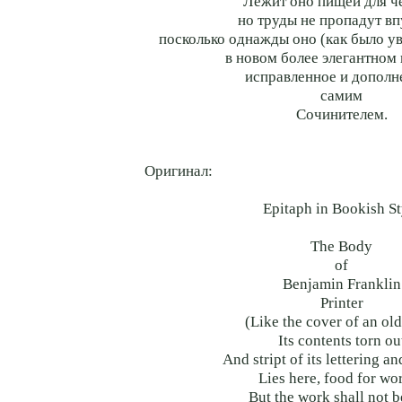
Лежит оно пищей для ч
но труды не пропадут в
посколько однажды оно (как было у
в новом более элегантном 
исправленное и дополн
самим
Сочинителем.
Оригинал:
Epitaph in Bookish St
The Body
of
Benjamin Franklin
Printer
(Like the cover of an ol
Its contents torn ou
And stript of its lettering an
Lies here, food for wo
But the work shall not b