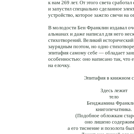
к нам 269 лет. От этого света сработа
и запустил специально сделанное эле
устройство, которое зажгло свечи на 
В молодости Бен Франклин издавал о
альманах и даже написал для него нес
стихотворений. Великий исторический
заурядным поэтом, но одно стихотво
эпитафия самому себе — обладает зан
особенностью: оно написано так, что 
на елочку.
Эпитафия в книжном с
Здесь лежит
тело
Бенджамина Франкли
книгопечатника.
(Подобное обложкам стар
оно лишено содержим
а его тиснение и позолота бы