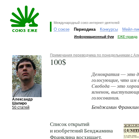
Международный союз интернет-деятелей
О союзе
Периодика
Конкурсы
Мейл-ли
Информационный бум
ЕЖЕ-правда
Примечания переводчика по понедельникам с А
100$
Демократия — это дв
голосующие, что им с
Свобода — это хоро
ягненок, выступающ
голосования.
Александр
Шапиро
Бенджамин Франклин
50 статей
Список открытий
и изобретений Бенджамина
Франклина восхищает.