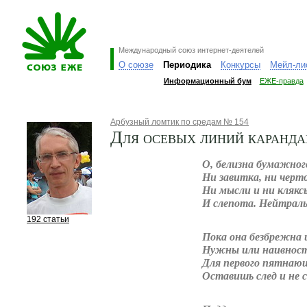
Международный союз интернет-деятелей
О союзе
Периодика
Конкурсы
Мейл-ли
Информационный бум
ЕЖЕ-правда
Арбузный ломтик по средам № 154
Для осевых линий каранда
О, белизна бумажног
Ни завитка, ни черто
Ни мысли и ни клякс
И слепота. Нейтраль
192 статьи
Пока она безбрежна 
Нужны или наивность
Для первого пятнаю
Оставишь след и не 