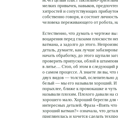
исчез целый пласт тактильно-зритель
мелких привычек, навыков, предпочте
хитростей и сопутствующих прибауток
собственно говоря, и состоит личность,
человека переживающего от робота, н
Естественно, что думать о чертеже вы 
воцарения перед глазами плоскости н
ватмана, а задолго до этого. Непроизв
деталь, думаете, как лучше забазироват
начать обработку, до этого щупали заг
проверить припуски, облой в штампов
в литье… Стоп, об этом в следующий 
о самом процессе. А знаете ли вы, что
двух видов — толстый, ослепительно 
белый — мы его называли хороший. И
порыхлее, ближе к промокашке и чуть
называли плохим. Плохого давали на с
хорошего мало. Хороший берегли для
интересных деталей. Фраза «Взять что 
хороший ватман?» означала, что детал
приглянулась и хочется сделать техпро