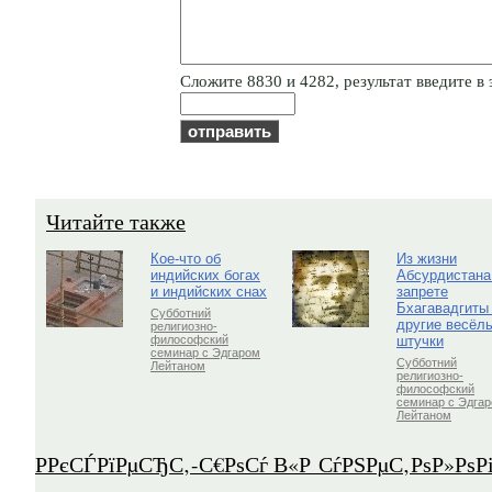
Cлoжитe 8830 и 4282, результат введите в 
Читайте также
Кое-что об
Из жизни
индийских богах
Абсурдистана
и индийских снах
запрете
Бхагавадгиты
Субботний
другие весёл
религиозно-
штучки
философский
семинар с Эдгаром
Субботний
Лейтаном
религиозно-
философский
семинар с Эдга
Лейтаном
Р­РєСЃРїРµСЂС‚-С€РѕСѓ В«Р СѓРЅРµС‚РѕР»Рѕ