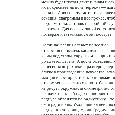
можно будет потом двигать виды и сеч
их покрасивее на поле чертежа — для 
не надо. А вот предусмотреть заранее 
сечения, диаграммы и все прочее, что
надо иметь талант или, на крайний слу
на плечах. Для осевых линий естеств
потверже и затачивается он поострее.
После нанесения осевых понеслись —
отверстия циркулем, касательные, к н
к ним под углом, скругляем — приятно 
рождается деталь. А после обведения 
нанесения штриховки и размеров, черт
ближе к произведению искусства, зач
эмоции и восторг у тех, кто понимает 
отверстия — сколько хлопот с балерин
не рисует окружность симметрично о
иголочки — к ней надо приноровиться
радиуса обводятся по радиуснику. Эт
свой радиусник. Уходящий на пенсию 
радиусник товарищам, они (радиусник