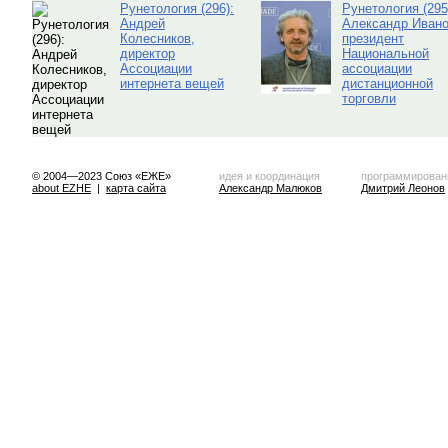
Рунетология (296):
Рунетология (295
Андрей
Александр Ивано
Колесников,
президент
директор
Национальной
Ассоциации
ассоциации
интернета вещей
дистанционной
торговли
© 2004—2023 Союз «ЕЖЕ»
идея и координация
программирован
about EZHE
|
карта сайта
Александр Малюков
Дмитрий Леонов