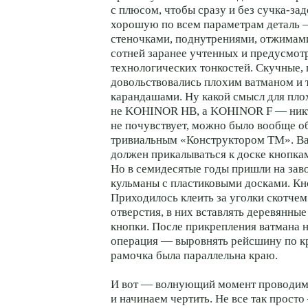
с плюсом, чтобы сразу и без сучка-за
хорошую по всем параметрам деталь 
стеночками, поднутрениями, отжимами
сотней заранее учтенных и предусмо
технологических тонкостей. Скучные,
довольствовались плохим ватманом и 
карандашами. Ну какой смысл для пло
не KOHINOR HB, а KOHINOR F — ник
не почувствует, можно было вообще о
тривиальным «Конструктором ТМ». В
должен прикалываться к доске кнопка
Но в семидесятые годы пришли на зав
кульманы с пластиковыми досками. Кно
Приходилось клеить за уголки скотчем
отверстия, в них вставлять деревянны
кнопки. После прикрепления ватмана 
операция — выровнять рейсшину по кр
рамочка была параллельна краю.
И вот — волнующий момент проводим
и начинаем чертить. Не все так просто