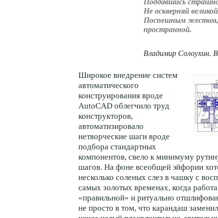
Поддавшись страшно
Не оскверняй велико
Поспешным жестом,
пространной.
Владимир Солоухин. В
Широкое внедрение систем
автоматического
конструирования вроде
AutoCAD облегчило труд
конструкторов,
автоматизировало
нетворческие шаги вроде
подбора стандартных
компонентов, свело к минимуму рутин
шагов. На фоне всеобщей эйфории хот
несколько соленых слез в чашку с вос
самых золотых временах, когда работа
«правильной» и ритуально отшлифован
не просто в том, что карандаш замен