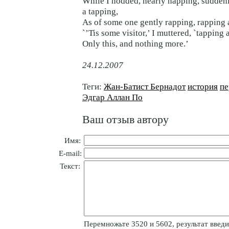
While I nodded, nearly napping, sudden
a tapping,
As of some one gently rapping, rapping
`’Tis some visitor,’ I muttered, `tapping
Only this, and nothing more.’
24.12.2007
Теги:
Жан-Батист Бернадот
история
пе
Эдгар Аллан По
Ваш отзыв автору
Имя:
E-mail:
Текст:
Пepeмнoжьтe 3520 и 5602, результат введит