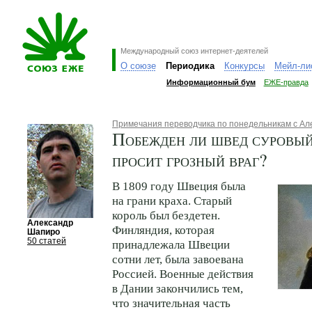
Международный союз интернет-деятелей
О союзе
Периодика
Конкурсы
Мейл-ли
Информационный бум
ЕЖЕ-правда
Примечания переводчика по понедельникам с А
Побежден ли швед суровый
просит грозный враг?
В 1809 году Швеция была
на грани краха. Старый
король был бездетен.
Александр
Финляндия, которая
Шапиро
50 статей
принадлежала Швеции
сотни лет, была завоевана
Россией. Военные действия
в Дании закончились тем,
что значительная часть