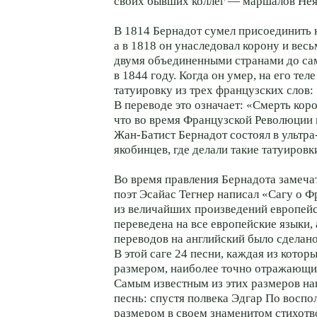
своих бывших коллег — маршалов Нея
В 1814 Бернадот сумел присоединить
а в 1818 он унаследовал корону и вес
двумя объединенными странами до са
в 1844 году. Когда он умер, на его те
татуировку из трех французских слов: 
В переводе это означает: «Смерть коро
что во время Французской Революции
Жан-Батист Бернадот состоял в ультра
якобинцев, где делали такие татуировк
Во время правления Бернадота замеч
поэт Эсайас Тегнер написал «Сагу о 
из величайших произведений европейс
переведена на все европейские языки, 
переводов на английский было сделано
В этой саге 24 песни, каждая из котор
размером, наиболее точно отражающи
Самым известным из этих размеров на
песнь: спустя полвека Эдгар По воспо
размером в своем знаменитом стихотв