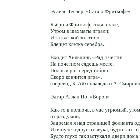
Эсайас Тегнер, «Сага о Фритьофе»
Бьёрн и Фритьоф, сидя в зале,
Утром в шахматы играли;
И за клеткой золотою
Блещет клетка серебра.
Входит Хильдинг. «Рад я чести!
На почетном сядешь месте.
Полный рог перед тобою -
Скоро кончится игра».
(перевод Б. Айхенвальда и А. Смирниц
Эдгар Аллан По, «Ворон»
Как-то в полночь, в час угрюмый, ут
от раздумий,
Задремал я над страницей фолианта од
И очнулся вдруг от звука, будто кто-то
Будто глухо так застукал в двери дома