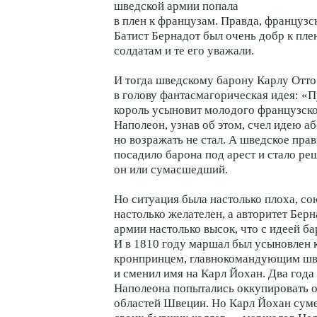
шведской армии попала
в плен к французам. Правда, француз
Батист Бернадот был очень добр к пл
солдатам и те его уважали.
И тогда шведскому барону Карлу Отт
в голову фантасмагорическая идея: «
король усыновит молодого французск
Наполеон, узнав об этом, счел идею а
но возражать не стал. А шведское пра
посадило барона под арест и стало ре
он или сумасшедший.
Но ситуация была настолько плоха, с
настолько желателен, а авторитет Бер
армии настолько высок, что с идеей ба
И в 1810 году маршал был усыновлен к
кронпринцем, главнокомандующим шв
и сменил имя на Карл Йохан. Два года
Наполеона попытались оккупировать 
областей Швеции. Но Карл Йохан суме