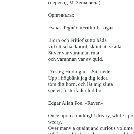
(перевод М. Зенкевича)
Оригиналы:
Esaias Tegnér, «Frithiofs saga»
Björn och Fritiof sutto båda
vid ett schackbord, skönt att skåda.
Silver var varannan ruta,
och varannan var av guld.
Då steg Hilding in. «Sitt neder!
Upp i högbänk jag dig leder,
töm ditt horn, och låt mig sluta
spelet, fosterfader huld!»
Edgar Allan Poe, «Raven»
Once upon a midnight dreary, while I p
weary,
Over many a quaint and curious volume o