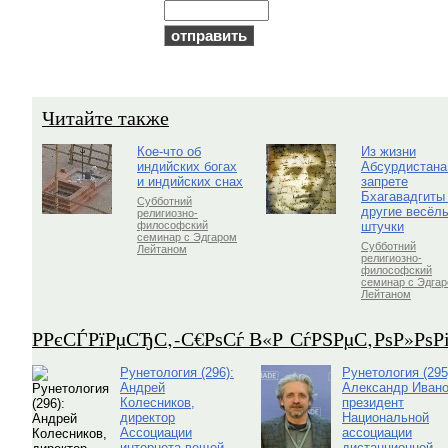
Читайте также
Кое-что об
Из жизни
индийских богах
Абсурдистана
и индийских снах
запрете
Бхагавадгиты
Субботний
другие весёл
религиозно-
штучки
философский
семинар с Эдгаром
Субботний
Лейтаном
религиозно-
философский
семинар с Эдга
Лейтаном
Р­РєСЃРїРµСЂС‚-С€РѕСѓ В«Р СѓРЅРµС‚РѕР»Рѕ
Рунетология (296):
Рунетология (295
Андрей
Александр Ивано
Колесников,
президент
директор
Национальной
Ассоциации
ассоциации
интернета вещей
дистанционной