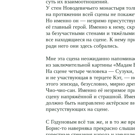
суть их взаимоотношений.
У стен Новодевичьего монастыря тол
на протяжении всей сцены не покажет
Но именно он — незримо присутств
её главный герой. Именно к нему, ск
за безучастными стенами и тяжёлым
все находящиеся на сцене. К нему пр
ради него они здесь собрались.
Мне эта сцена неожиданно напоминае
из заключительной картины «Мадам 
На сцене четыре человека — Сузуки
и не участвующая в терцете Кэт, — н
этого эпизода, безусловно, мирно др
Чио-чио-сан. Именно её незримое пр
сцену напряжённой и страшной. Имен
должно быть направлено актёрское в
присутствующих на сцене.
С Годуновым всё так же, и в то же вр
Борис-то наверняка прекрасно слыш
горестные стенания народа и умышле