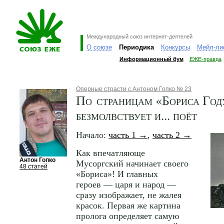
Международный союз интернет-деятелей
О союзе
Периодика
Конкурсы
Мейл-ли
Информационный бум
ЕЖЕ-правда
Оперные страсти с Антоном Гопко № 23
По страницам «Бориса Год
безмолвствует и... поёт
Начало:
часть 1 →
,
часть 2 →
Как впечатляюще
Антон Гопко
Мусоргский начинает своего
48 статей
«Бориса»! И главных
героев — царя и народ —
сразу изображает, не жалея
красок. Первая же картина
пролога определяет самую