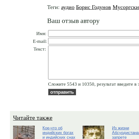
Теги:
аудио
Борис Годунов
Мусоргск
Ваш отзыв автору
Имя:
E-mail:
Текст:
Cлoжитe 5543 и 10350, результат введите в 
Читайте также
Кое-что об
Из жизни
индийских богах
Абсурдистана
и индийских снах
запрете