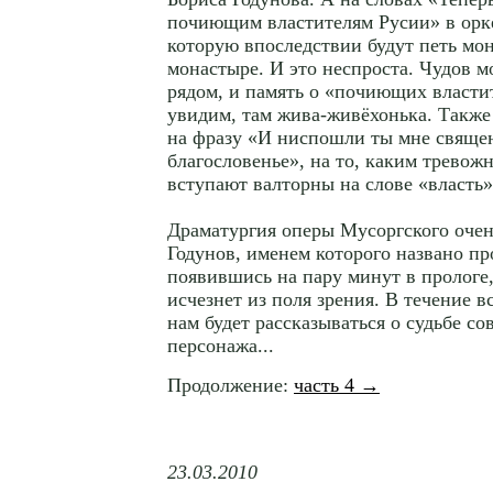
почиющим властителям Русии» в орке
которую впоследствии будут петь мо
монастыре. И это неспроста. Чудов м
рядом, и память о «почиющих властит
увидим, там жива-живёхонька. Также
на фразу «И ниспошли ты мне священ
благословенье», на то, каким тревож
вступают валторны на слове «власть»
Драматургия оперы Мусоргского очен
Годунов, именем которого названо пр
появившись на пару минут в прологе,
исчезнет из поля зрения. В течение в
нам будет рассказываться о судьбе с
персонажа...
Продолжение:
часть 4 →
23.03.2010