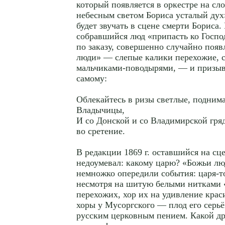
который появляется в оркестре на сло
небесным светом Бориса усталый дух
будет звучать в сцене смерти Бориса
собравшийся люд «припасть ко Господ
по заказу, совершенно случайно поя
люди» — слепые калики перехожие, 
мальчиками-поводырями, — и призыв
самому:
Облекайтесь в ризы светлые, подним
Владычицы,
И со Донской и со Владимирской гря
во сретение.
В редакции 1869 г. оставшийся на сц
недоумевал: какому царю? «Божьи лю
немножко опередили события: царя-т
несмотря на шитую белыми нитками 
перехожих, хор их на удивление краси
хоры у Мусоргского — плод его серьё
русским церковным пением. Какой др