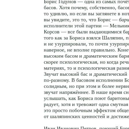
Борис Годунов — одна из самых почё
басов. Хотя почему, собственно, басо
то удивлю, но если вы заглянете в нот
вы увидите, это то, что Борис —
бар
исполнители этой партии — Мельник
Корсов — все были выдающимися бар
того как за Бориса взялся Шаляпин, 
и не узурпировали, то почти узурпир
наверное, не вполне правильно. Коне
высоким басом и драматическим бар
скорее психологическая, но когда реч
материях, то и психологическая разн
Звучат высокий бас и драматический 
по-разному. В басовом исполнении Бо
солидным, но при этом и более нер
звучат напряжённее. В наше время с
услышать, как Бориса поют баритоны,
радует, хотя и тревожит одна смутная
это просто побочным эффектом общег
от шаляпинских ценностей и достиж
Иван Иванович Петров, поющий Борис