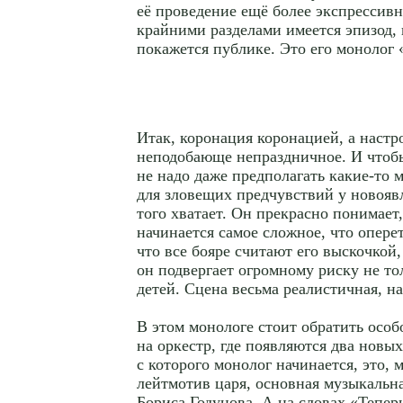
её проведение ещё более экспрессив
крайними разделами имеется эпизод, 
покажется публике. Это его монолог
Итак, коронация коронацией, а настр
неподобающе непраздничное. И чтобы
не надо даже предполагать какие-то 
для зловещих предчувствий у новоявл
того хватает. Он прекрасно понимает,
начинается самое сложное, что оперет
что все бояре считают его выскочкой, 
он подвергает огромному риску не тол
детей. Сцена весьма реалистичная, на
В этом монологе стоит обратить осо
на оркестр, где появляются два новы
с которого монолог начинается, это, 
лейтмотив царя, основная музыкальн
Бориса Годунова. А на словах «Тепер