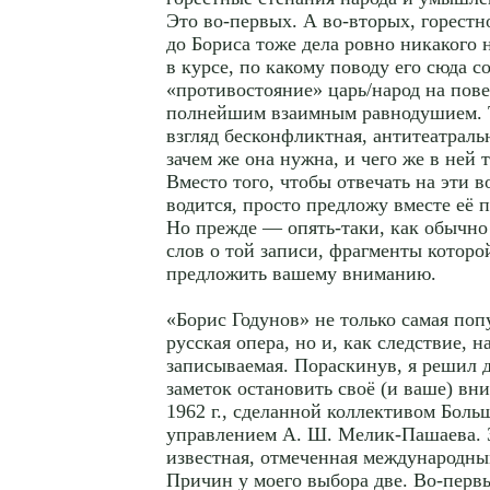
Это во-первых. А во-вторых, горест
до Бориса тоже дела ровно никакого 
в курсе, по какому поводу его сюда со
«противостояние» царь/народ на пове
полнейшим взаимным равнодушием. Т
взгляд бесконфликтная, антитеатраль
зачем же она нужна, и чего же в ней
Вместо того, чтобы отвечать на эти в
водится, просто предложу вместе её 
Но прежде — опять-таки, как обычно
слов о той записи, фрагменты которо
предложить вашему вниманию.
«Борис Годунов» не только самая поп
русская опера, но и, как следствие, н
записываемая. Пораскинув, я решил 
заметок остановить своё (и ваше) вн
1962 г., сделанной коллективом Боль
управлением А. Ш. Мелик-Пашаева. З
известная, отмеченная международны
Причин у моего выбора две. Во-первы