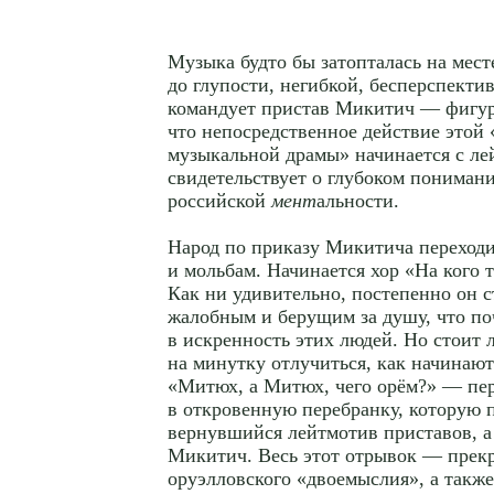
Музыка будто бы затопталась на мест
до глупости, негибкой, бесперспекти
командует пристав Микитич — фигура
что непосредственное действие этой
музыкальной драмы» начинается с ле
свидетельствует о глубоком пониман
российской
мент
альности.
Народ по приказу Микитича переходи
и мольбам. Начинается хор «На кого 
Как ни удивительно, постепенно он 
жалобным и берущим за душу, что по
в искренность этих людей. Но стоит 
на минутку отлучиться, как начинают
«Митюх, а Митюх, чего орём?» — пе
в откровенную перебранку, которую 
вернувшийся лейтмотив приставов, а 
Микитич. Весь этот отрывок — прек
оруэлловского «двоемыслия», а такж