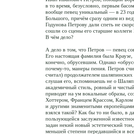
в то время, безусловно, первым басо
вообще певец уникальный — в 23 год
Большого, причём сразу одним из ве
Годунова Петрову дали спеть не скоро
сошли со сцены его старшие коллеги 
В чём дело?
А дело в том, что Петров — певец со
Его настоящая фамилия была Краузе,
конечно, обрусевшим. Однако «обрусе
почему-то, манеры пения. Петров счит
считал) продолжателем шаляпинских 
слушая его, вспоминаешь не о Шаляп
академичный стиль, ровный и чистый
приводят на ум вокальные образы, с
Хоттером, Францем Крассом, Карлом
и другими знаменитыми европейцами
взялся такой? Как бы то ни было, в д
пользующейся заслуженной известно
задан некий новый эстетический тон
меньшей степени передавшийся и вс