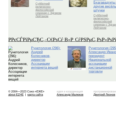
Бхагавадгиты
Субботний
другие весёл
религиозно-
штучки
философский
семинар с Эдгаром
Субботний
Лейтаном
религиозно-
философский
семинар с Эдга
Лейтаном
Р­РєСЃРїРµСЂС‚-С€РѕСѓ В«Р СѓРЅРµС‚РѕР»Рѕ
Рунетология (296):
Рунетология (295
Андрей
Александр Ивано
Колесников,
президент
директор
Национальной
Ассоциации
ассоциации
интернета вещей
дистанционной
торговли
© 2004—2023 Союз «ЕЖЕ»
идея и координация
программирован
about EZHE
|
карта сайта
Александр Малюков
Дмитрий Леонов