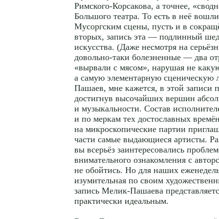
Римского-Корсакова, а точнее, «свод
Большого театра. То есть в неё вошл
Мусоргским сцены, пусть и в сокращ
вторых, запись эта — подлинный шед
искусства. (Даже несмотря на серьёз
довольно-таки болезненные — два о
«вырвали с мясом», нарушая не каку
а самую элементарную сценическую л
Пашаев, мне кажется, в этой записи 
достигнув высочайших вершин абсо
и музыкальности. Состав исполнител
и по меркам тех достославных времё
на микроскопические партии пригла
части самые выдающиеся артисты. Ра
вы всерьёз заинтересовались проблем
внимательного ознакомления с автор
не обойтись. Но для наших еженедел
изумительная по своим художествен
запись Мелик-Пашаева представляетс
практически идеальным.