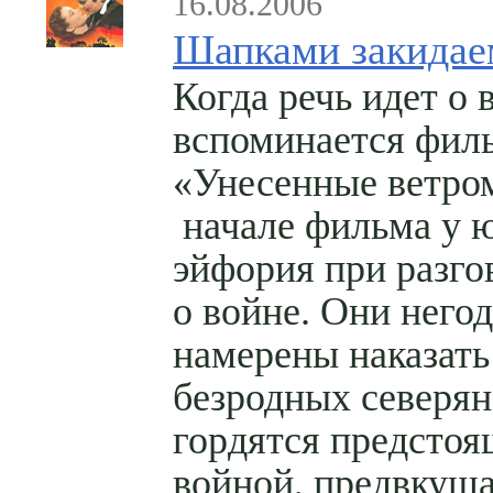
16.08.2006
Шапками закидае
Когда речь идет о 
вспоминается фил
«Унесенные ветро
начале фильма у 
эйфория при разго
о войне. Они него
намерены наказать
безродных северян
гордятся предсто
войной, предвкуша