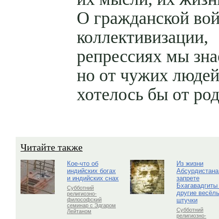
О гражданской вой
коллективизации,
репрессиях мы зна
но от чужих людей,
хотелось бы от р
Читайте также
Кое-что об
Из жизни
индийских богах
Абсурдистана
и индийских снах
запрете
Бхагавадгиты
Субботний
другие весёл
религиозно-
штучки
философский
семинар с Эдгаром
Субботний
Лейтаном
религиозно-