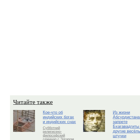
Читайте также
Кое-что об
Из жизни
индийских богах
Абсурдистана
и индийских снах
запрете
Бхагавадгиты
Субботний
другие весёл
религиозно-
штучки
философский
семинар с Эдгаром