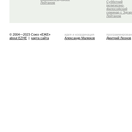
Субботний
Лейтаном
религиозно-
философский
семинар с Эдга
Лейтаном
© 2004—2023 Союз «ЕЖЕ»
идея и координация
программирован
about EZHE
|
карта сайта
Александр Малюков
Дмитрий Леонов