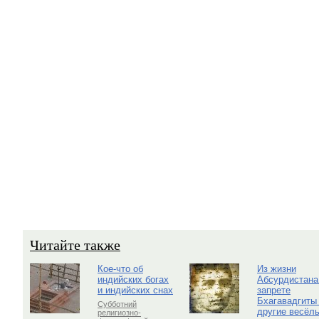
Читайте также
Кое-что об
Из жизни
индийских богах
Абсурдистана
и индийских снах
запрете
Бхагавадгиты
Субботний
другие весёл
религиозно-