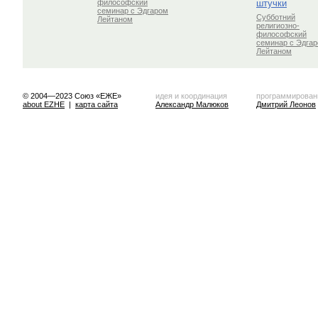
штучки
философский
семинар с Эдгаром
Субботний
Лейтаном
религиозно-
философский
семинар с Эдга
Лейтаном
© 2004—2023 Союз «ЕЖЕ»
идея и координация
программирован
about EZHE
|
карта сайта
Александр Малюков
Дмитрий Леонов