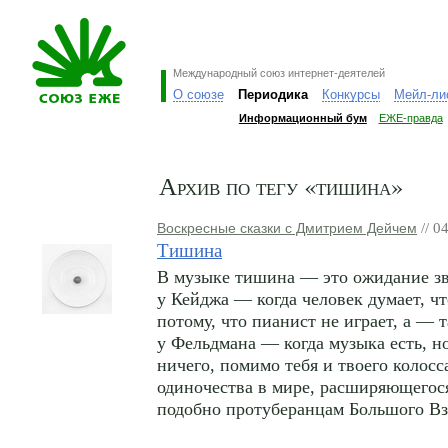
Международный союз интернет-деятелей
О союзе
Периодика
Конкурсы
Мейл-ли
Информационный бум
ЕЖЕ-правда
Архив по тегу «тишина»
Воскресные сказки с Дмитрием Дейчем
// 0
Тишина
В музыке тишина — это ожидание зву
у Кейджа — когда человек думает, чт
потому, что пианист не играет, а — т
у Фельдмана — когда музыка есть, н
ничего, помимо тебя и твоего колосс
одиночества в мире, расширяющего
подобно протуберанцам Большого Вз