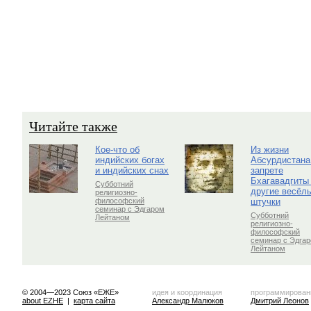
Читайте также
Кое-что об
Из жизни
индийских богах
Абсурдистана
и индийских снах
запрете
Бхагавадгиты
Субботний
другие весёл
религиозно-
штучки
философский
семинар с Эдгаром
Субботний
Лейтаном
религиозно-
философский
семинар с Эдга
Лейтаном
© 2004—2023 Союз «ЕЖЕ»
идея и координация
программирован
about EZHE
|
карта сайта
Александр Малюков
Дмитрий Леонов