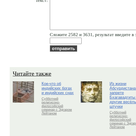
Текст:
Cлoжитe 2582 и 3631, результат введите в 
Читайте также
Кое-что об
Из жизни
индийских богах
Абсурдистана
и индийских снах
запрете
Бхагавадгиты
Субботний
другие весёл
религиозно-
штучки
философский
семинар с Эдгаром
Субботний
Лейтаном
религиозно-
философский
семинар с Эдга
Лейтаном