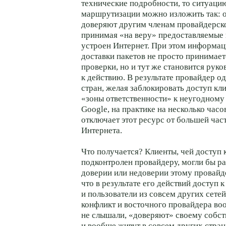
технические подробности, то ситуаци
маршрутизации можно изложить так: 
доверяют другим членам провайдерск
принимая «на веру» предоставляемые 
устроен Интернет. При этом информа
доставки пакетов не просто принимает
проверки, но и тут же становится рук
к действию. В результате провайдер о
стран, желая заблокировать доступ кли
«зоны ответственности» к неугодному
Google, на практике на несколько час
отключает этот ресурс от большей час
Интернета.
Что получается? Клиенты, чей доступ 
подконтролен провайдеру, могли бы р
доверии или недоверии этому провайде
что в результате его действий доступ 
и пользователи из совсем других сетей
конфликт и восточного провайдера во
не слышали, «доверяют» своему собс
и вообще живут в совсем других стран