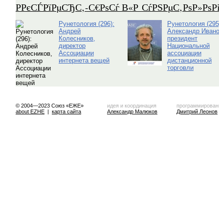
Р­РєСЃРїРµСЂС‚-С€РѕСѓ В«Р СѓРЅРµС‚РѕР»Рѕ
Рунетология (296):
Рунетология (295
Андрей
Александр Ивано
Колесников,
президент
директор
Национальной
Ассоциации
ассоциации
интернета вещей
дистанционной
торговли
© 2004—2023 Союз «ЕЖЕ»
идея и координация
программирован
about EZHE
|
карта сайта
Александр Малюков
Дмитрий Леонов