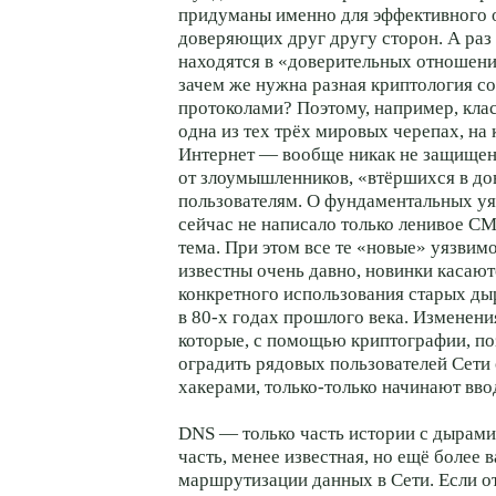
придуманы именно для эффективного
доверяющих друг другу сторон. А раз
находятся в «доверительных отношения
зачем же нужна разная криптология с
протоколами? Поэтому, например, кл
одна из тех трёх мировых черепах, на
Интернет — вообще никак не защище
от злоумышленников, «втёршихся в до
пользователям. О фундаментальных у
сейчас не написало только ленивое С
тема. При этом все те «новые» уязвимо
известны очень давно, новинки касают
конкретного использования старых д
в 80-х годах прошлого века. Изменени
которые, с помощью криптографии, поз
оградить рядовых пользователей Сети 
хакерами, только-только начинают вво
DNS — только часть истории с дырами
часть, менее известная, но ещё более
маршрутизации данных в Сети. Если о