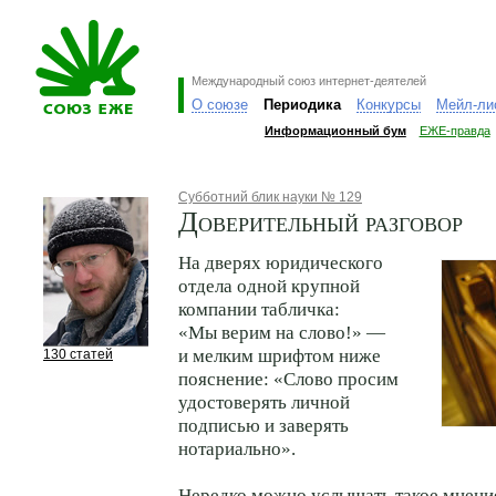
Международный союз интернет-деятелей
О союзе
Периодика
Конкурсы
Мейл-ли
Информационный бум
ЕЖЕ-правда
Субботний блик науки № 129
Доверительный разговор
На дверях юридического
отдела одной крупной
компании табличка:
«Мы верим на слово!» —
и мелким шрифтом ниже
130 статей
пояснение: «Слово просим
удостоверять личной
подписью и заверять
нотариально».
Нередко можно услышать такое мнени