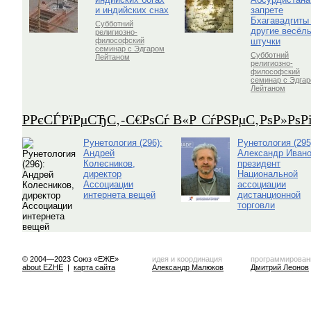
и индийских снах
запрете
Бхагавадгиты
Субботний
другие весёл
религиозно-
штучки
философский
семинар с Эдгаром
Субботний
Лейтаном
религиозно-
философский
семинар с Эдга
Лейтаном
Р­РєСЃРїРµСЂС‚-С€РѕСѓ В«Р СѓРЅРµС‚РѕР»Рѕ
Рунетология (296):
Рунетология (295
Андрей
Александр Ивано
Колесников,
президент
директор
Национальной
Ассоциации
ассоциации
интернета вещей
дистанционной
торговли
© 2004—2023 Союз «ЕЖЕ»
идея и координация
программирован
about EZHE
|
карта сайта
Александр Малюков
Дмитрий Леонов