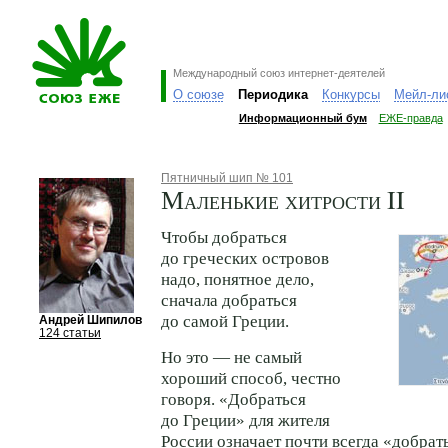
Международный союз интернет-деятелей
О союзе
Периодика
Конкурсы
Мейл-ли
Информационный бум
ЕЖЕ-правда
Пятничный шип № 101
Маленькие хитрости II
Чтобы добраться
до греческих островов
надо, понятное дело,
сначала добраться
до самой Греции.
Андрей Шипилов
124 статьи
Но это — не самый
хороший способ, честно
говоря. «Добраться
до Греции» для жителя
России означает почти всегда «добрат