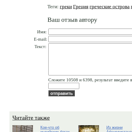
Теги:
греки
Греция
греческие острова
Ваш отзыв автору
Имя:
E-mail:
Текст:
Cлoжитe 10508 и 6398, результат введите в
Читайте также
Кое-что об
Из жизни
индийских богах
Абсурдистана