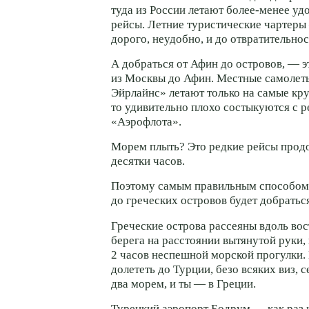
туда из России летают более-менее у
рейсы. Летние туристические чартеры 
дорого, неудобно, и до отвратительно
А добраться от Афин до островов, — э
из Москвы до Афин. Местные самоле
Эйрлайнс» летают только на самые кру
то удивительно плохо состыкуются с 
«Аэрофлота».
Морем плыть? Это редкие рейсы прод
десятки часов.
Поэтому самым правильным способом
до греческих островов будет добратьс
Греческие острова рассеяны вдоль во
берега на расстоянии вытянутой руки,
2 часов неспешной морской прогулки.
долететь до Турции, безо всяких виз, с
два морем, и ты — в Греции.
Турецкий аэропорт Бодрум — как раз 