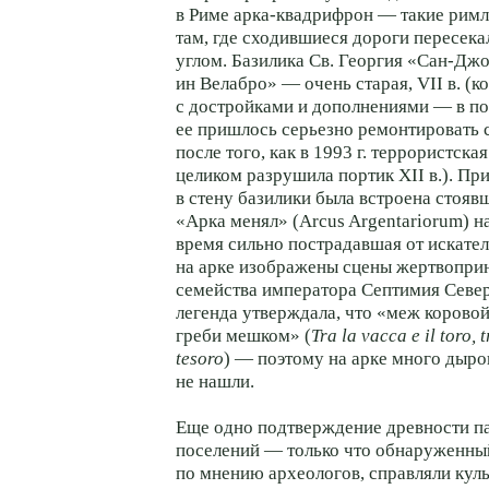
в Риме арка-квадрифрон — такие римл
там, где сходившиеся дороги пересек
углом. Базилика Св. Георгия «Сан-Дж
ин Велабро» — очень старая, VII в. (к
с достройками и дополнениями — в по
ее пришлось серьезно ремонтировать 
после того, как в 1993 г. террористска
целиком разрушила портик XII в.). Пр
в стену базилики была встроена стояв
«Арка менял» (Arcus Argentariorum) нач
время сильно пострадавшая от искате
на арке изображены сцены жертвопри
семейства императора Септимия Север
легенда утверждала, что «меж коровой
греби мешком» (
Tra la vacca e il toro,
tesoro
) — поэтому на арке много дыр
не нашли.
Еще одно подтверждение древности п
поселений — только что обнаруженный 
по мнению археологов, справляли куль