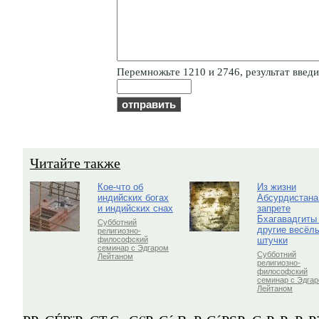
Пepeмнoжьтe 1210 и 2746, результат введит
Читайте также
Кое-что об
Из жизни
индийских богах
Абсурдистана
и индийских снах
запрете
Бхагавадгиты
Субботний
другие весёл
религиозно-
штучки
философский
семинар с Эдгаром
Субботний
Лейтаном
религиозно-
философский
семинар с Эдга
Лейтаном