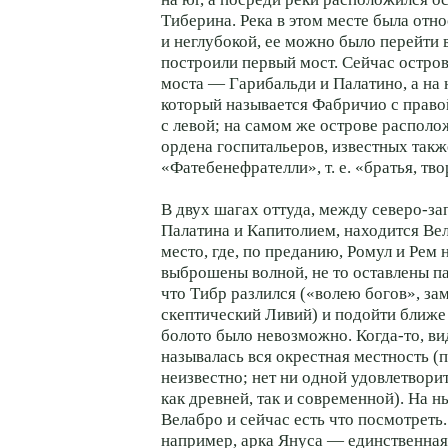
Тиберина. Река в этом месте была отн
и неглубокой, ее можно было перейти 
построили первый мост. Сейчас остро
моста — Гарибальди и Палатино, а на н
который называется Фабричио с право
с левой; на самом же острове распол
ордена госпитальеров, известных такж
«Фатебенефрателли», т. е. «братья, тв
В двух шагах оттуда, между северо-з
Палатина и Капитолием, находится Ве
место, где, по преданию, Ромул и Рем 
выброшены волной, не то оставлены па
что Тибр разлился («волею богов», за
скептический Ливий) и подойти ближе 
болото было невозможно. Когда-то, в
называлась вся окрестная местность 
неизвестно; нет ни одной удовлетвори
как древней, так и современной). На
Велабро и сейчас есть что посмотреть.
например, арка Януса — единственна