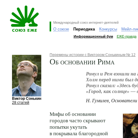
Международный союз интернет-деятелей
О союзе
Периодика
Конкурсы
Мейл-ли
Информационный бум
ЕЖЕ-правда
Перемены истории с Виктором Сонькиным № 12
Об основании Рима
Ромул и Рем взошли на г
Холм перед ними был д
Ромул сказал: «Здесь бу
«Город, как солнце» —
Виктор Сонькин
Н. Гумилев, Основатели
28 статей
Мифы об основании
городов часто скрывают
попытки укутать
в покрывала благородной