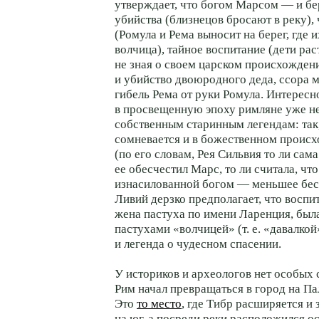
утверждает, что богом Марсом — и бе
убийства (близнецов бросают в реку),
(Ромула и Рема выносит на берег, где 
волчица), тайное воспитание (дети рас
не зная о своем царском происхожден
и убийство двоюродного деда, ссора 
гибель Рема от руки Ромула. Интересно
в просвещенную эпоху римляне уже не
собственным старинным легендам: так
сомневается и в божественном проис
(по его словам, Рея Сильвия то ли сама
ее обесчестил Марс, то ли считала, чт
изнасилованной богом — меньшее бесч
Ливий дерзко предполагает, что воспи
жена пастуха по имени Ларенция, был
пастухами «волчицей» (т. е. «давалко
и легенда о чудесном спасении.
У историков и археологов нет особых 
Рим начал превращаться в город на Па
Это
то место
, где Тибр расширяется и 
на юг, а посреди реки расположился о