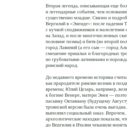
Вторая легенда, описывающая еще бол
и легендарные события, чем основани
существенно младше. Связно и подроб
Вергилий в «Энеиде»: после падения 
с кучкой сподвижников и малолетним 
на Запад, и после многочисленных ски
половине поэмы) и битв (во второй по
город Лавиний (а его сын — город Аль
смешение пришлых и благородных тро
но грубоватыми латинянами и порожд
римский народ.
До недавнего времени историки считал
как прародителе римлян возник в поз
времена; Юлий Цезарь, например, воз
к богине Венере, матери Энея — поэтом
пасынку Октавиану (будущему Август
троянской версии была очень выгодна.
выполнял социальный заказ. Впрочем,
археологические находки показали, чт
до Вергилия в Италии чеканили монет