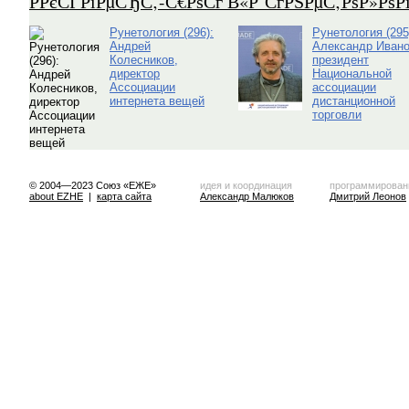
Р­РєСЃРїРµСЂС‚-С€РѕСѓ В«Р СѓРЅРµС‚РѕР»Рѕ
Рунетология (296):
Рунетология (295
Андрей
Александр Ивано
Колесников,
президент
директор
Национальной
Ассоциации
ассоциации
интернета вещей
дистанционной
торговли
© 2004—2023 Союз «ЕЖЕ»
идея и координация
программирован
about EZHE
|
карта сайта
Александр Малюков
Дмитрий Леонов