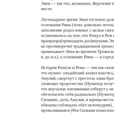
Энея — так что, возможно, Вергилий т
месте.
Легендарное время Энея отстояло дал
основания Рима (тоже довольно леген
заполнение родословных с целью связ
остановилось на том, что Ромул и Рем 
прапрапра(тринадцать раз)внуками Эне
не противоречит традиционной хронол
привязывает Энея ко времени Троянск
в. до н.э.), а основание Рима — к середи
История Ромула и Рема — чистая сказка
что нужно: злодейский захват власти (
Амулий, свергнут с престола злым бр
зловещее пророчество (Нумитор получ
что внучатые племянники отберут у не
обезопасить себя радикально (Нумито
Сильвию, дочь Амулия, в жрицы-веста
обязаны соблюдать обет целомудрия), 
провалившаяся (Рея Сильвия изнасило