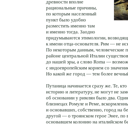
древности вполне
рациональные причины,
по которым населенный
пункт было удобно
разместить именно там
и именно тогда. Заодно
придумываются этимологии, возводящ
к имени отца-основателя. Рим — не ис
По некоторым данным, человеческие п
районе центральной Италии существов
до нашей эры, а слово Roma — возмож
с индоевропейским корнем со значени
Но какой же город — тем более вечны
Путаница начинается сразу же. Те, кт
историю и литературу, не могут не зам
об основании у римлян было два. Оди
близнецах Ромуле и Реме, вскормленн
и основавших, собственно, город на б
другой — о троянском герое Энее, по
основавшем колонию на италийском бе