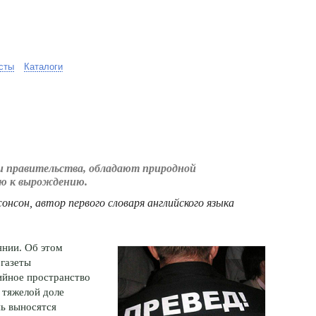
сты
Каталоги
 и правительства, обладают природной
ю к вырождению.
нсон, автор первого словаря английского языка
янии. Об этом
 газеты
ийное пространство
 тяжелой доле
нь выносятся