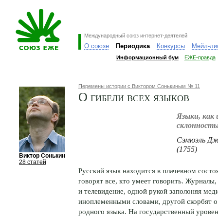
Международный союз интернет-деятелей
О союзе
Периодика
Конкурсы
Мейл-ли
Информационный бум
ЕЖЕ-правда
Перемены истории с Виктором Сонькиным № 11
О гибели всех языков
Языки, как
склонность
Сэмюэль Джо
(1755)
Виктор Сонькин
28 статей
Русский язык находится в плачевном состо
говорят все, кто умеет говорить. Журналы,
и телевидение, одной рукой заполоняя мед
иноплеменными словами, другой скорбят о
родного языка. На государственный урове