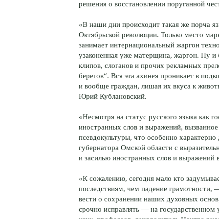
решения о восстановлении поруганной чес
«В наши дни происходит такая же порча язы
Октябрьской революции. Только место мар
занимает интернациональный жаргон техно
узаконенная уже матерщина, жаргон. Ну и
клипов, слоганов и прочих рекламных прел
берегов“. Вся эта ахинея проникает в под
и вообще граждан, лишая их вкуса к живо
Юрий Кублановский.
«Несмотря на статус русского языка как г
иностранных слов и выражений, вызванное
псевдокультуры, что особенно характерно
губернатора Омской области с выразител
и засилью иностранных слов и выражений 
«К сожалению, сегодня мало кто задумывае
последствиям, чем падение грамотности, —
вести о сохранении наших духовных основ
срочно исправлять — на государственном 