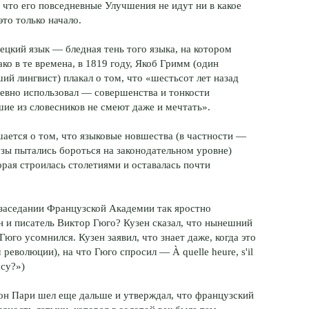
 что его повседневные Улучшения не идут ни в какое
то только начало.
цкий язык — бледная тень того языка, на котором
ко в те времена, в 1819 году, Якоб Гримм (один
ий лингвист) плакал о том, что «шестьсот лет назад
евно использовал — совершенства и тонкости
шие из словесников не смеют даже и мечтать».
ается о том, что языковые новшества (в частности —
узы пытались бороться на законодательном уровне)
рая строилась столетиями и оставалась почти
 заседании Французской Академии так яростно
н и писатель Виктор Гюго? Кузен сказал, что нынешний
Гюго усомнился. Кузен заявил, что знает даже, когда это
революции), на что Гюго спросил — À quelle heure, s'il
асу?»)
он Пари шел еще дальше и утверждал, что французский