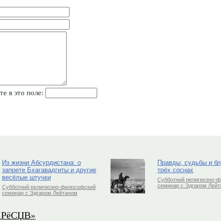
те в это поле:
Из жизни Абсурдистана: о
Правды, судьбы и б
запрете Бхагавадгиты и другие
трёх соснах
весёлые штучки
Субботний религиозно-
семинар с Эдгаром Лей
Субботний религиозно-философский
семинар с Эдгаром Лейтаном
РіРёСЏВ»