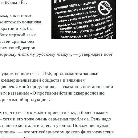
ти буквы «Ё».
ка, как и после
ксистского волапюка
кратии и как бы
 богомерзкий язык
естей „рынка без
корку тинейджеров
творному чистому русскому языку», — утверждает поэт
осударственного языка РФ, продолжается засилье
 коммерциализацией общества и влиянием
 для рекламной продукции», — сказано в постановлении
ьным названием «О противодействии сквернословию
в рекламной продукции».
тся, что все это может привести к куда более тяжким
 хотя и это тоже очень серьезная проблема. Речь надо
, нашего менталитета, если угодно. Положение нужно
уровне», — вторит губернатору доктор филологических