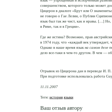
язык — упрощенная и испорченная разновид
совершенством, которого только может дос
Цицерон в диалоге «Брут или О знамениты
не говорю о Гае Лелии, о Публии Сципионе:
язык был так же чист, как и нравы. […] Но
в Риме, так и в Греции».
Где же истина? Возможно, прав австрийск
в 1974 году, что «каждый век утверждает, 
Однако в наше время язык
на самом деле
по
дело все-таки в чем-то другом. В чем — об
Отрывок из Цицерона дан в переводе И. П.
При подготовке использовалась работа Guy 
11.11.2007
Теги:
история
языки
Ваш отзыв автору