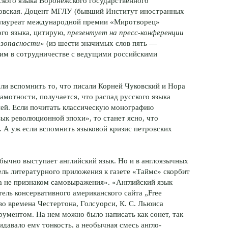
ского языка Воронежского государственного
оровская. Доцент МГЛУ (бывший Институт иностранных
, лауреат международной премии «Миротворец»
ого языка, цитирую,
презентует на пресс-конференции
езопасности»
(из шести значимых слов пять —
 им в сотрудничестве с ведущими российскими
сли вспомнить то, что писали Корней Чуковский и Нора
амотности, получается, что распад русского языка
ней. Если почитать классическую монографию
ык революционной эпохи», то станет ясно, что
е. А уж если вспомнить языковой кризис петровских
обычно выступает английский язык. Но и в англоязычных
ель литературного приложения к газете «Таймс» скорбит
 а не признаком самовыражения». «Английский язык
тель консервативного американского сайта „Free
 во времена Честертона, Голсуорси, К. С. Льюиса
ументом. На нем можно было написать как сонет, так
идавало ему тонкость, а необычная смесь англо-