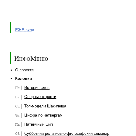
ЕЖЕ-вход
ИнфоМеню
О проекте
Колонки
История слов
Оперные страсти
Топ-модели Шакипеша
Цифра по четвергам
Пятничный шип
Субботний религиозно-философский семинар