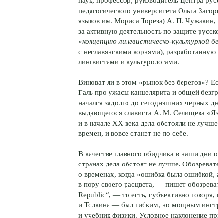
наук, профессор, руководитель Центра рус
педагогического университета Ольга Заг
языков им. Мориса Тореза) А. П. Чужакин
за активную деятельность по защите русск
«концепцию лингвистическо-культурной б
с неславянскими корнями), разработанную
лингвистами и культурологами.
Виноват ли в этом «рынок без берегов»? Е
Галь про ужасы канцелярита и общей безгр
начался задолго до сегодняшних черных д
выдающегося слависта А. М. Селищева «Яз
и в начале XX века дела обстояли не лучш
времен, и вовсе станет не по себе.
В качестве главного обидчика в наши дни 
странах дела обстоят не лучше. Обозреват
о временах, когда «ошибка была ошибкой,
в пору своего расцвета, — пишет обозрева
Republic“, — то есть, субъективно говоря,
и Толкина — был гибким, но мощным инстр
и учебник физики. Условное наклонение пр