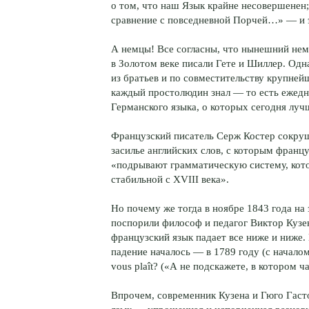
о том, что наш Язык крайне несовершенен;
сравнение с повседневной Порчей…» — и э
А немцы! Все согласны, что нынешний неме
в Золотом веке писали Гете и Шиллер. Одна
из братьев и по совместительству крупнейш
каждый простолюдин знал — то есть ежедн
Германского языка, о которых сегодня луч
Французский писатель Серж Костер сокруш
засилье английских слов, с которым франц
«подрывают грамматическую систему, кото
стабильной с XVIII века».
Но почему же тогда в ноябре 1843 года на
поспорили философ и педагог Виктор Кузе
французский язык падает все ниже и ниже. 
падение началось — в 1789 году (с началом 
vous plaît? («А не подскажете, в котором ч
Впрочем, современник Кузена и Гюго Гаст