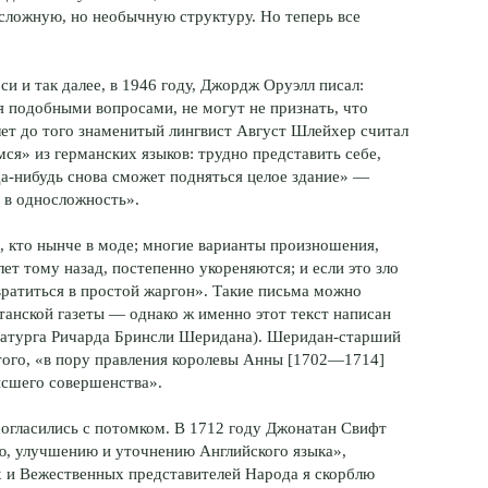
 сложную, но необычную структуру. Но теперь все
и и так далее, в 1946 году, Джордж Оруэлл писал:
я подобными вопросами, не могут не признать, что
 лет до того знаменитый лингвист Август Шлейхер считал
я» из германских языков: трудно представить себе,
гда-нибудь снова сможет подняться целое здание» —
ь в односложность».
, кто нынче в моде; многие варианты произношения,
ет тому назад, постепенно укореняются; и если это зло
вратиться в простой жаргон». Такие письма можно
танской газеты — однако ж именно этот текст написан
матурга Ричарда Бринсли Шеридана). Шеридан-старший
о того, «в пору правления королевы Анны [1702—1714]
ысшего совершенства».
огласились с потомком. В 1712 году Джонатан Свифт
ю, улучшению и уточнению Английского языка»,
х и Вежественных представителей Народа я скорблю