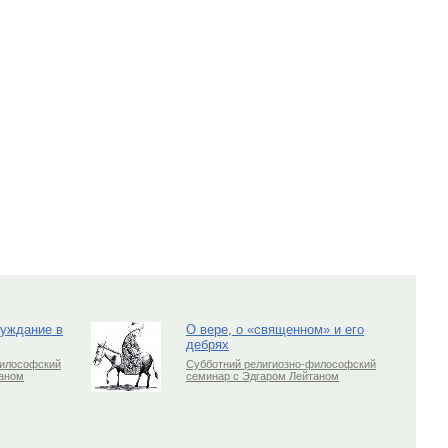
луждание в
О вере, о «священном» и его
дебрях
философский
Субботний религиозно-философский
таном
семинар с Эдгаром Лейтаном