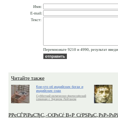
Имя:
E-mail:
Текст:
Пepeмнoжьтe 9210 и 4990, результат введи
Читайте также
Кое-что об индийских богах и
индийских снах
Субботний религиозно-философский
семинар с Эдгаром Лейтаном
Р­РєСЃРїРµСЂС‚-С€РѕСѓ В«Р СѓРЅРµС‚РѕР»Рѕ