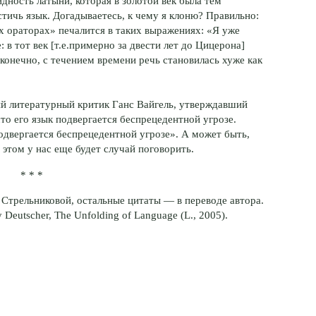
ность латыни, которая в золотой век была тем
тичь язык. Догадываетесь, к чему я клоню? Правильно:
х ораторах» печалится в таких выражениях: «Я уже
 в тот век [т.е.примерно за двести лет до Цицерона]
, конечно, с течением времени речь становилась хуже как
ий литературный критик Ганс Вайгель, утверждавший
что его язык подвергается беспрецедентной угрозе.
двергается беспрецедентной угрозе». А может быть,
 этом у нас еще будет случай поговорить.
* * *
 Стрельниковой, остальные цитаты — в переводе автора.
Deutscher, The Unfolding of Language (L., 2005).