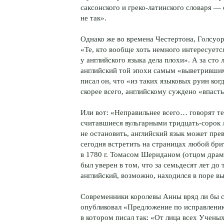
саксонского и греко-латинского словаря —
не так».
Однако же во времена Честертона, Голсуорс
«Те, кто вообще хоть немного интересуетс
у английского языка дела плохи». А за сто
английский той эпохи самым «выветрившимс
писал он, что «из таких языковых руин ко
скорее всего, английскому суждено «впаст
Или вот: «Неправильнее всего… говорят те
считавшиеся вульгарными тридцать-сорок л
не остановить, английский язык может пре
сегодня встретить на страницах любой бри
в 1780 г. Томасом Шериданом (отцом дра
был уверен в том, что за семьдесят лет д
английский, возможно, находился в поре в
Современники королевы Анны вряд ли бы с
опубликовал «Предложение по исправлени
в котором писал так: «От лица всех Учены