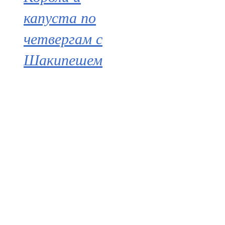
капуста по
четвергам с
Шакипешем