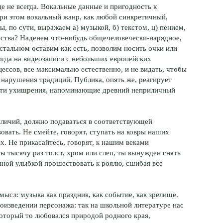
е не всегда. Вокальные данные и пригодность к
ри этом вокальный жанр, как любой синкретичный,
, по сути, выражаем а) музыкой, б) текстом, ц) пением,
ерства? Наденем что-нибудь общечеловечески-нарядное,
стальном оставим как есть, позволим носить очки или
гда на видеозаписи с небольших европейских
ессов, все максимально естественно, и не видать, чтобы
 нарушения традиций. Публика, опять же, реагирует
е эти ухищрения, напоминающие древний неприличный
иличий, должно подаваться в соответствующей
овать. Не смейте, говорят, ступать на ковры наших
. Не прикасайтесь, говорят, к нашим веками
 тысячу раз толст, хром или слеп, ты вынужден снять
онной улыбкой прошествовать к роялю, сшибая все
смысл: музыка как праздник, как событие, как зрелище.
оизведении персонажа: так на школьной литературе нас
 который то любовался природой родного края,