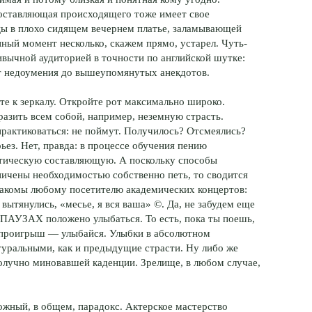
составляющая происходящего тоже имеет свое
ы в плохо сидящем вечернем платье, заламывающей
ный момент несколько, скажем прямо, устарел. Чуть-
ивычной аудиторией в точности по английской шутке:
от недоумения до вышеупомянутых анекдотов.
те к зеркалу. Откройте рот максимально широко.
разить всем собой, например, неземную страсть.
практиковаться: не поймут. Получилось? Отсмеялись?
рьез. Нет, правда: в процессе обучения пению
атическую составляющую. А поскольку способы
ичены необходимостью собственно петь, то сводится
накомы любому посетителю академических концертов:
вытянулись, «месье, я вся ваша» ©. Да, не забудем еще
 В ПАУЗАХ положено улыбаться. То есть, пока ты поешь,
о проигрыш — улыбайся. Улыбки в абсолютном
туральными, как и предыдущие страсти. Ну либо же
олучно миновавшей каденции. Зрелище, в любом случае,
жный, в общем, парадокс. Актерское мастерство