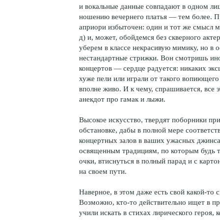
и вокальные данные совпадают в одном лиц
ношению вечернего платья — тем более. П
априори избыточен: один и тот же смысл мы
д) и, может, обойдемся без скверного акт
уберем в классе некрасивую мимику, но в о
нестандартные стрижки. Вон смотришь ино
концертов — сердце радуется: никаких эксц
хуже пели или играли от такого вопиющего
вполне живо. И к чему, спрашивается, вс
анекдот про гамак и лыжи.
Высокое искусство, твердят поборники пр
обстановке, дабы в полной мере соответств
концертных залов в ваших ужасных джинсах
освященным традициям, по которым будь ты
очки, втиснуться в полный парад и с карт
на своем пути.
Наверное, в этом даже есть свой какой-то 
Возможно, кто-то действительно ищет в пр
учили искать в стихах лирического героя,