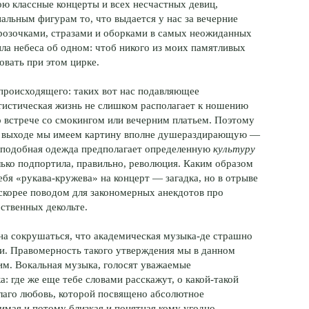
ою классные концерты и всех несчастных девиц,
льным фигурам то, что выдается у нас за вечерние
розочками, стразами и оборками в самых неожиданных
ила небеса об одном: чтоб никого из моих памятливых
овать при этом цирке.
ь происходящего: таких вот нас подавляющее
тистическая жизнь не слишком располагает к ношению
ко встрече со смокингом или вечерним платьем. Поэтому
 на выходе мы имеем картину вполне душераздирающую —
в, подобная одежда предполагает определенную
культуру
лько подпортила, правильно, революция. Каким образом
ебя «рукава-кружева» на концерт — загадка, но в отрыве
 скорее поводом для закономерных анекдотов про
ственных декольте.
на сокрушаться, что академическая музыка-де страшно
ти. Правомерность такого утверждения мы в данном
им. Вокальная музыка, голосят уважаемые
: где же еще тебе словами расскажут, о какой-такой
благо любовь, которой посвящено абсолютное
имая и потому близкая и понятная кому угодно.