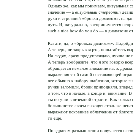
Однако же, как мы понимаем, визуальная 
значение — а
визуальный стереотип
девиц
руки и строящей «бровки домиком», на дан
чуть. И, натурально, воспринимается непр
such a nice how do you do — в диапазоне 
Кстати, да, о «бровках домиком». Подойди
А теперь, не закрывая рта, попытайтесь вы
На людях, сразу предупреждаю, лучше не 
А теперь вообразите, что я это говорю все
обращается немалое внимание на, э, драм
выражения этой самой составляющей огран
все обычно к набору шаблонов, которые з
ручки заломили, брови приподняли, вперед 
о том, что в начале, в конце и, внимание,
ты по уши в неземной страсти. Как тольк
большинстве своем выходят столь же нена
выражают искреннее облегчение от благоп
то еще.
По здравом размышлении получается несло