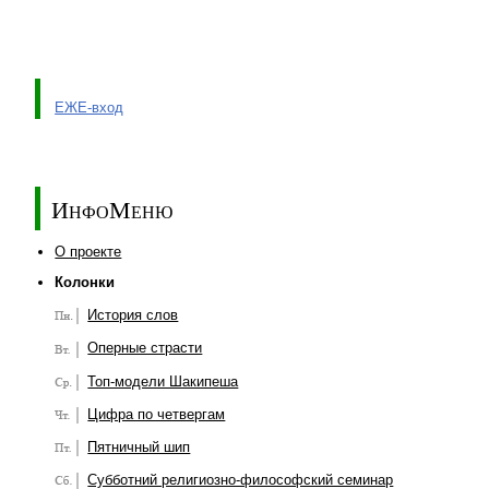
ЕЖЕ-вход
ИнфоМеню
О проекте
Колонки
История слов
Оперные страсти
Топ-модели Шакипеша
Цифра по четвергам
Пятничный шип
Субботний религиозно-философский семинар