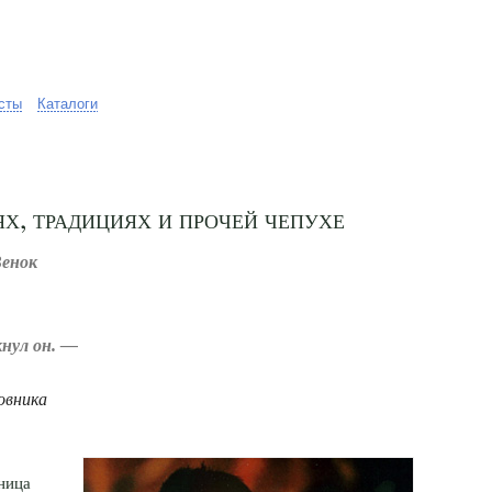
сты
Каталоги
х, традициях и прочей чепухе
Венок
кнул он. —
овника
ница