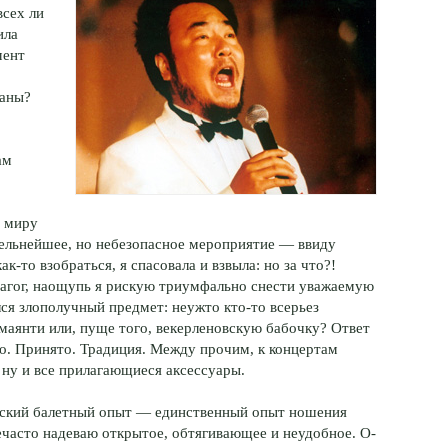
всех ли
ила
мент
,
таны?
ам
о миру
тельнейшее, но небезопасное мероприятие — ввиду
ак-то взобраться, я спасовала и взвыла: но за что?!
дагог, наощупь я рискую триумфально снести уважаемую
лся злополучный предмет: неужто кто-то всерьез
маянти или, пуще того, векерленовскую бабочку? Ответ
о. Принято. Традиция. Между прочим, к концертам
 ну и все прилагающиеся аксессуары.
етский балетный опыт — единственный опыт ношения
ечасто надеваю открытое, обтягивающее и неудобное. О-