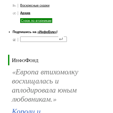
Воскресные сказки
Архив
Сурок по вторникам
Подпишись на
«ИнфоБум»
!
ИнфоФонд
«Европа втихомолку
восхищалась и
аплодировала юным
любовникам.»
Короли и