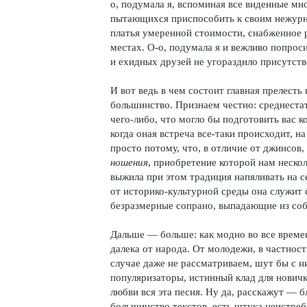
о, подумала я, вспоминая все виденные мн
пытающихся приспособить к своим нежурна
платья умеренной стоимости, снабженное 
местах. О-о, подумала я и вежливо попрос
и ехидных друзей не угораздило присутств
И вот ведь в чем состоит главная прелест
большинство. Признаем честно: среднеста
чего-либо, что могло бы подготовить вас 
когда оная встреча все-таки происходит,
просто потому, что, в отличие от джинсо
ношения
, приобретение которой нам неско
выжила при этом традиция напяливать на с
от историко-культурной среды она служит
безразмерные сопрано, выпадающие из соб
Дальше — больше: как модно во все време
далека от народа. От молодежи, в частнос
случае даже не рассматриваем, шут бы с н
популяризаторы, истинный клад для новичка
любви вся эта песня. Ну да, расскажут — 
большинство текстов, есть штука неистреб