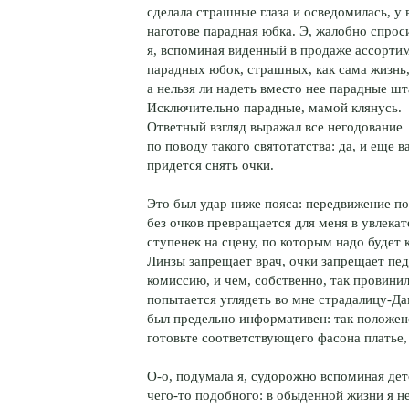
сделала страшные глаза и осведомилась, у 
наготове парадная юбка. Э, жалобно спрос
я, вспоминая виденный в продаже ассорти
парадных юбок, страшных, как сама жизнь
а нельзя ли надеть вместо нее парадные ш
Исключительно парадные, мамой клянусь.
Ответный взгляд выражал все негодование
по поводу такого святотатства: да, и еще в
придется снять очки.
Это был удар ниже пояса: передвижение п
без очков превращается для меня в увлека
ступенек на сцену, по которым надо будет к
Линзы запрещает врач, очки запрещает пе
комиссию, и чем, собственно, так провини
попытается углядеть во мне страдалицу-Да
был предельно информативен: так положен
готовьте соответствующего фасона платье,
О-о, подумала я, судорожно вспоминая д
чего-то подобного: в обыденной жизни я н