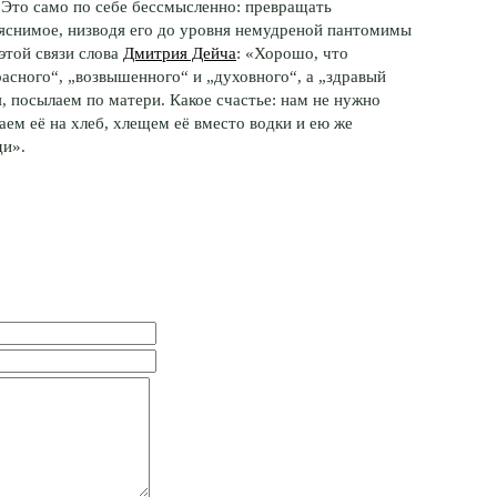
 Это само по себе бессмысленно: превращать
ъяснимое, низводя его до уровня немудреной пантомимы
этой связи слова
Дмитрия Дейча
: «Хорошо, что
асного“, „возвышенного“ и „духовного“, а „здравый
, посылаем по матери. Какое счастье: нам не нужно
аем её на хлеб, хлещем её вместо водки и ею же
ди».