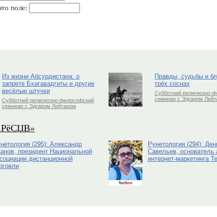
это поле:
Из жизни Абсурдистана: о
Правды, судьбы и б
запрете Бхагавадгиты и другие
трёх соснах
весёлые штучки
Субботний религиозно-
семинар с Эдгаром Лей
Субботний религиозно-философский
семинар с Эдгаром Лейтаном
РіРёСЏВ»
нетология (295): Александр
Рунетология (294): Ден
анов, президент Национальной
Савельев, основатель 
социации дистанционной
интернет-маркетинга Te
рговли