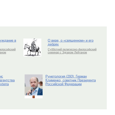
луждание в
О вере, о «священном» и его
дебрях
философский
Субботний религиозно-философский
таном
семинар с Эдгаром Лейтаном
ис
Рунетология (293): Герман
агентства
Клименко, советник Президента
xterra
Российской Федерации