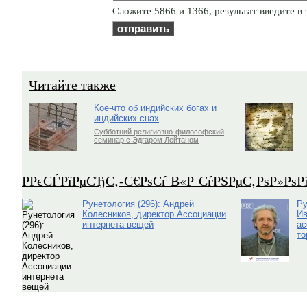
Cлoжитe 5866 и 1366, результат введите в 
Читайте также
Кое-что об индийских богах и
индийских снах
Субботний религиозно-философский
семинар с Эдгаром Лейтаном
Р­РєСЃРїРµСЂС‚-С€РѕСѓ В«Р СѓРЅРµС‚РѕР»Рѕ
Рунетология (296): Андрей
Ру
Колесников, директор Ассоциации
Ив
интернета вещей
ас
то