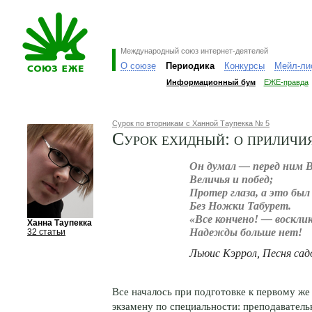
Международный союз интернет-деятелей
О союзе
Периодика
Конкурсы
Мейл-ли
Информационный бум
ЕЖЕ-правда
Сурок по вторникам с Ханной Таупекка № 5
Сурок ехидный: о приличия
Он думал — перед ним 
Величья и побед;
Протер глаза, а это был
Без Ножки Табурет.
«Все кончено! — воскли
Ханна Таупекка
Надежды больше нет!
32 статьи
Льюис Кэррол, Песня сад
Все началось при подготовке к первому же
экзамену по специальности: преподаватель