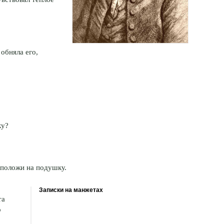
 обняла его,
ку?
 положи на подушку.
Записки на манжетах
та
о