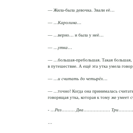
— Жила-была девочка. Звали её…
— …
Каролина
…
— …верно… и была у неё…
— …
утка
…
— …большая-пребольшая. Такая большая, ч
в путешествие. А ещё эта утка умела гов
— …
и считать до четырёх
…
— …точно! Когда она принималась считать,
говорящая утка, которая к тому же умеет с
- …
Раз
………
Два
………………
Три
………
…