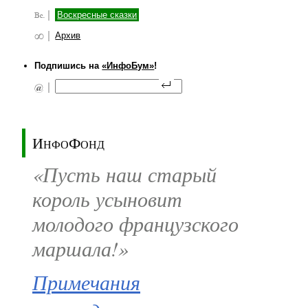
Воскресные сказки
Архив
Подпишись на
«ИнфоБум»
!
ИнфоФонд
«Пусть наш старый
король усыновит
молодого французского
маршала!»
Примечания