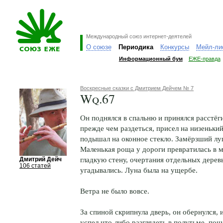
Международный союз интернет-деятелей
О союзе
Периодика
Конкурсы
Мейл-ли
Информационный бум
ЕЖЕ-правда
Воскресные сказки с Дмитрием Дейчем № 7
Wq.67
Он поднялся в спальню и принялся расстёги
прежде чем раздеться, присел на низеньки
подышал на оконное стекло. Замёрзший луг
Маленькая роща у дороги превратилась в
гладкую стену, очертания отдельных дерев
Дмитрий Дейч
106 статей
угадывались. Луна была на ущербе.
Ветра не было вовсе.
За спиной скрипнула дверь, он обернулся, 
успел что-либо разглядеть в полутьме, поч