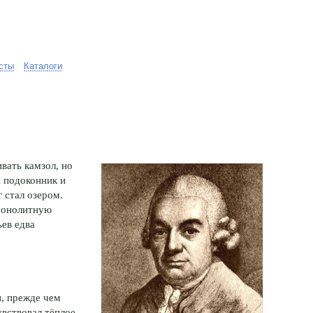
сты
Каталоги
вать камзол, но
й подоконник и
 стал озером.
 монолитную
ьев едва
и, прежде чем
увствовал тёплое