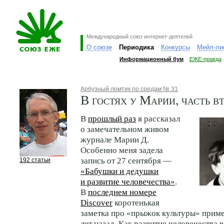
Международный союз интернет-деятелей
О союзе
Периодика
Конкурсы
Мейл-ли
Информационный бум
ЕЖЕ-правда
Арбузный ломтик по средам № 31
В гостях у Марии, часть в
В
прошлый раз
я рассказал
о замечательном живом
журнале Марии Д.
Особенно меня задела
запись от 27 сентября —
192 статьи
«Бабушки и дедушки
и развитие человечества»
.
В
последнем номере
Discover
коротенькая
заметка про «прыжок культуры» приме
лет назад. Как развитие человечества 