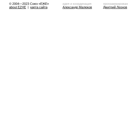
© 2004—2023 Союз «ЕЖЕ»
идея и координация
программирован
about EZHE
|
карта сайта
Александр Малюков
Дмитрий Леонов