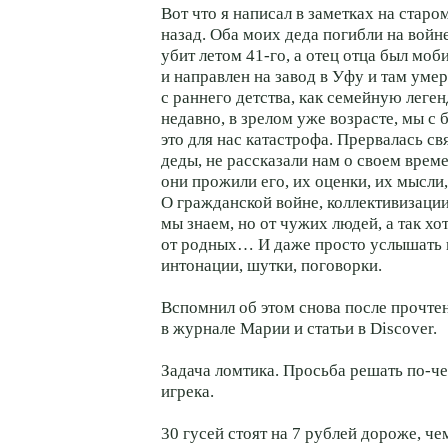
Вот что я написал в заметках на старо
назад. Оба моих деда погибли на войн
убит летом
41-го,
а отец отца был моб
и направлен на завод в Уфу и там умер.
с раннего детства, как семейную леген
недавно, в зрелом уже возрасте, мы с 
это для нас катастрофа. Прервалась св
деды, не рассказали нам о своем врем
они прожили его, их оценки, их мысли,
О гражданской войне, коллективизации
мы знаем, но от чужих людей, а так хо
от родных… И даже просто услышать и
интонации, шутки, поговорки.
Вспомнил об этом снова после прочте
в журнале Марии и статьи в Discover.
Задача ломтика. Просьба решать по-ч
игрека.
30 гусей стоят на 7 рублей дороже, че