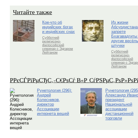
Читайте также
Кое-что об
Из жизни
индийских богах
Абсурдистана
и индийских снах
запрете
Бхагавадгиты
Субботний
другие весёл
религиозно-
штучки
философский
семинар с Эдгаром
Субботний
Лейтаном
религиозно-
философский
семинар с Эдга
Лейтаном
Р­РєСЃРїРµСЂС‚-С€РѕСѓ В«Р СѓРЅРµС‚РѕР»Рѕ
Рунетология (296):
Рунетология (295
Андрей
Александр Ивано
Колесников,
президент
директор
Национальной
Ассоциации
ассоциации
интернета вещей
дистанционной
торговли