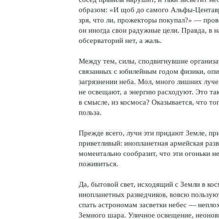
образом: «И щоб до самого
Альфы-Центав
зря, что ли, прожекторы покупал?» — про
он иногда свои радужные цели. Правда, в 
обсерваторий нет, а жаль.
Между тем, силы, сподвигнувшие организ
связанных с юбилейным годом физики, опи
загрязнении неба. Мол, много лишних луче
не освещают, а энергию расходуют. Это так
в смысле, из космоса? Оказывается, что т
польза.
Прежде всего, лучи эти придают Земле, при
приветливый: инопланетная армейская разв
моментально сообразит, что эти огоньки н
поживиться.
Да, бытовой свет, исходящий с Земли в кос
инопланетных разведчиков, вовсю пользую
спать астрономам засветки небес — непло
Земного шара. Уличное освещение, неонов