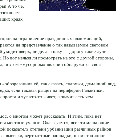
ры
! А то чё,
возглашает
наших краях
аторов на ограничение праздничных иллюминаций,
раются на представление о так называемом световом
й уходит вверх, не делая толку — дорогу такие лучи
. Но вот нельзя ли посмотреть на это с другой стороны,
огда в этом «мусорном» явлении обнаружится своя
 «обозревании» её, так сказать, снаружи, домашний вид,
едка, если таковая рыщет на периферии Галактики,
еспроста и тут
кто-то
живет, а значит есть чем
мос, о многом может рассказать. И этим, пока нет
тся местные ученые. Оказывается, все эти мешающие
хой показатель степени урбанизации различных райнов
ые вывески, вертолетные площадки, огни стадионов