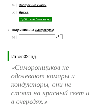
Воскресные сказки
Архив
Субботний блик науки
Подпишись на
«ИнфоБум»
!
ИнфоФонд
«Симоронщиков не
одолевают комары и
кондукторы, они не
стоят на красный свет и
в очередях.»