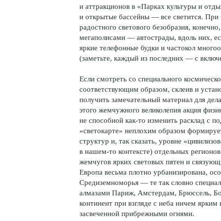
и аттракционов в «Парках культуры и отды
и открытые бассейны — все светится. При 
радостного светового безобразия, конечно,
мегаполисами — автострады, вдоль них, ес
яркие телефонные будки и частокол мног
(заметьте, каждый из последних — с вклю
Если смотреть со специального космическо
соответствующим образом, склеив и устан
получить замечательный материал для дел
этого жемчужного великолепия акция
физи
не способной
как-то
изменить расклад с по
«светокарте» неплохим образом формирует
структур и, так сказать, уровне «цивилизо
в
нашем-то
контексте) отдельных регионов.
жемчугов ярких световых пятен и связующи
Европа весьма плотно урбанизирована, ос
Средиземноморья — те так словно специа
алмазами Париж, Амстердам, Брюссель, Б
континент при взгляде с неба ничем ярким
засвеченной прибрежными огнями.