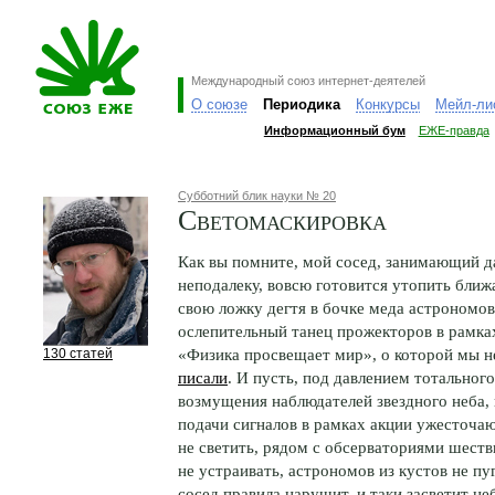
Международный союз интернет-деятелей
О союзе
Периодика
Конкурсы
Мейл-ли
Информационный бум
ЕЖЕ-правда
Субботний блик науки № 20
Светомаскировка
Как вы помните, мой сосед, занимающий 
неподалеку, вовсю готовится утопить бли
свою ложку дегтя в бочке меда астрономов
ослепительный танец прожекторов в рамка
«Физика просвещает мир», о которой мы н
130 статей
писали
. И пусть, под давлением тотальног
возмущения наблюдателей звездного неба,
подачи сигналов в рамках акции ужесточаю
не светить, рядом с обсерваториями шеств
не устраивать, астрономов из кустов не пу
сосед правила нарушит, и таки засветит н