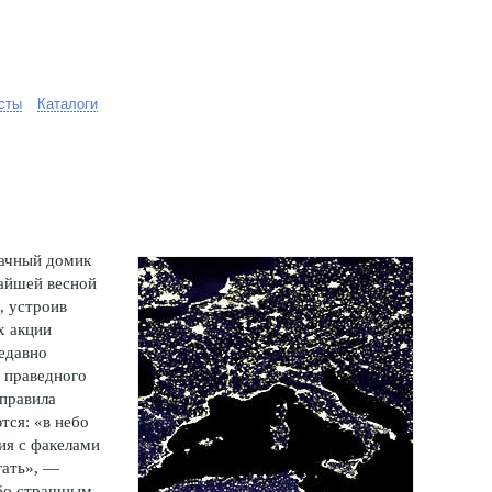
сты
Каталоги
дачный домик
жайшей весной
, устроив
х акции
едавно
о праведного
 правила
тся: «в небо
ия с факелами
гать», —
ебо страшным