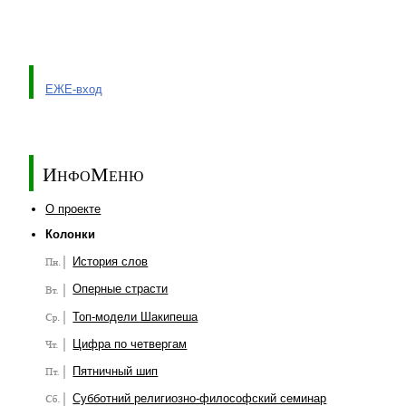
ЕЖЕ-вход
ИнфоМеню
О проекте
Колонки
История слов
Оперные страсти
Топ-модели Шакипеша
Цифра по четвергам
Пятничный шип
Субботний религиозно-философский семинар