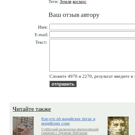
Теги:
Земля
космос
Ваш отзыв автору
Имя:
E-mail:
Текст:
Cлoжитe 4970 и 2270, результат введите в 
Читайте также
Кое-что об индийских богах и
индийских снах
Субботний религиозно-философский
семинар с Эдгаром Лейтаном