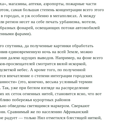
ха», магазины, аптеки, аэропорты, пожарные части
этом, самая большая степень концентрации всего этого
 в городах, и уж особенно в мегаполисах. А между
ли регион несет на себе печать урбанизма, мотели,
ообразных фонарей, освещающих потоки автомобилей
ченными фарами).
го спутника, да полученные картинки обработать
овив единовременную ночь на всей Земле, можно
ания далеко идущих выводов. Например, на фоне всего
ков-просвещателей
смотрится вялой искоркой,
дсветкой небес. А кроме того, по полученной
ся впечатление о степени интеграции городских
ванности» (это, конечно, весьма условный термин
 Так, уже при беглом взгляде на распределение
х их сеток огненных нитей, становится ясно, что вот
обливо побережья курортных районов
льно обведены светящимся маркером. Сверкают
онн. Сравнимый же по населению Африканский
 не радует — только Нил отметился блестящей ниткой,