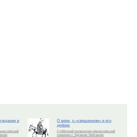
луждание в
О вере, о «священном» и его
дебрях
философский
Субботний религиозно-философский
таном
семинар с Эдгаром Лейтаном