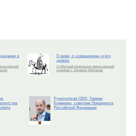
луждание в
О вере, о «священном» и его
дебрях
философский
Субботний религиозно-философский
таном
семинар с Эдгаром Лейтаном
ис
Рунетология (293): Герман
агентства
Клименко, советник Президента
xterra
Российской Федерации