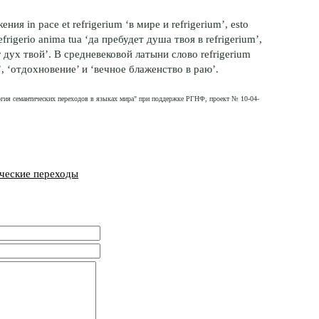
я in pace et refrigerium ‘в мире и refrigerium’, esto
refrigerio anima tua ‘да пребудет душа твоя в refrigerium’,
ог дух твой’. В средневековой латыни слово refrigerium
, ‘отдохновение’ и ‘вечное блаженство в раю’.
огия семантических переходов в языках мира" при поддержке РГНФ, проект № 10-04-
ческие переходы