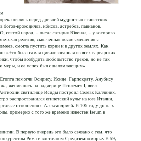
ом
 преклонялись перед древней мудростью египетских
в богов-крокодилов, ибисов, ястребов, павианов,
О, святой народ, – писал сатирик Ювенал, – у которого
ипетская религия, смягченная после смешения с
емеев, смогла пустить корни и в других землях. Как
н: «Это была самая цивилизованная из всех варварских
тики, чтобы возбудить любопытство греков, но не так
во меры, и ее успех был ошеломляющим».
Египта помогли Осирису, Исиде, Гарпократу, Анубису
кл, женившись на падчерице Птолемея I, ввел
 Антиохии святилище Исиды построил Селевк Каллиник.
тро распространился египетский культ на юге Италии,
рговые отношения с Александрией. В 105 году до н. э.
лы, примерно с того же времени известен Iseum в
лигии. В первую очередь это было связано с тем, что
конкурентом Рима в восточном Средиземноморье. В 59,