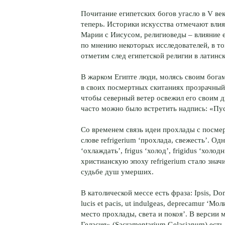
Почитание египетских богов угасло в V ве
теперь. Историки искусства отмечают вли
Марии с Иисусом, религиоведы – влияние 
по мнению некоторых исследователей, в т
отметим след египетской религии в латинск
В жарком Египте люди, молясь своим бога
в своих посмертных скитаниях прозрачный
чтобы северный ветер освежил его своим 
часто можно было встретить надпись: «Пус
Со временем связь идеи прохлады с посме
слове refrigerium ‘прохлада, свежесть’. Од
‘охлаждать’, frigus ‘холод’, frigidus ‘хол
христианскую эпоху refrigerium стало знач
судьбе душ умерших.
В католической мессе есть фраза: Ipsis, Domi
lucis et pacis, ut indulgeas, deprecamur ‘
место прохлады, света и покоя’. В версии
Геласия» (Sacramentarium Gelasianum) есть 