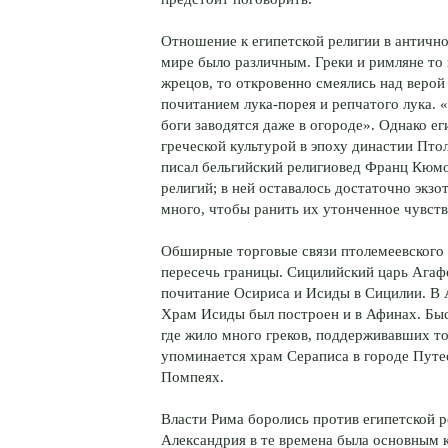
Отношение к египетской религии в античн
мире было различным. Греки и римляне то
жрецов, то откровенно смеялись над верой 
почитанием лука-порея и репчатого лука. «
боги заводятся даже в огороде». Однако ег
греческой культурой в эпоху династии Птол
писал бельгийский религиовед Франц Кюмо
религий; в ней оставалось достаточно экзо
много, чтобы ранить их утонченное чувст
Обширные торговые связи птолемеевского 
пересечь границы. Сицилийский царь Агафо
почитание Осириса и Исиды в Сицилии. В
Храм Исиды был построен и в Афинах. Быс
где жило много греков, поддерживавших то
упоминается храм Сераписа в городе Путео
Помпеях.
Власти Рима боролись против египетской ре
Александрия в те времена была основным 