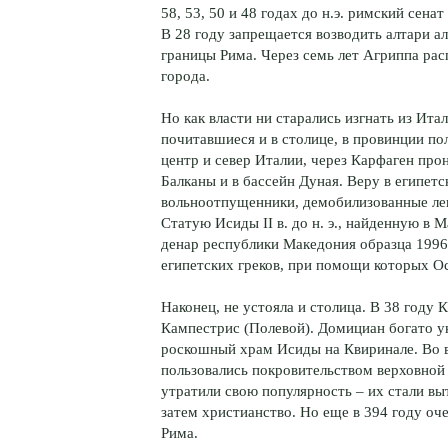
58, 53, 50 и 48 годах до н.э. римский сена
В 28 году запрещается возводить алтари 
границы Рима. Через семь лет Агриппа рас
города.
Но как власти ни старались изгнать из Ита
почитавшиеся и в столице, в провинции по
центр и север Италии, через Карфаген про
Балканы и в бассейн Дуная. Веру в египет
вольноотпущенники, демобилизованные ле
Статую Исиды II в. до н. э., найденную в
денар республики Македония образца 1996 
египетских греков, при помощи которых Ос
Наконец, не устояла и столица. В 38 году
Кампестрис (Полевой). Домициан богато ук
роскошный храм Исиды на Квиринале. Во в
пользовались покровительством верховной в
утратили свою популярность – их стали вы
затем христианство. Но еще в 394 году о
Рима.