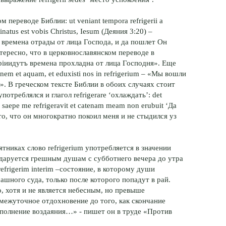
м переводе Библии: ut veniant tempora refrigerii a
inatus est vobis Christus, Iesum (Деяния 3:20) –
 времена отрады от лица Господа, и да пошлет Он
ересно, что в церковнославянском переводе в
рiиидутъ времена прохладна от лица Господня». Еще
nem et aquam, et eduxisti nos in refrigerium – «Мы вошли
у». В греческом тексте Библии в обоих случаях стоит
отреблялся и глагол refrigerare ‘охлаждать’: det
saepe me refrigeravit et catenam meam non erubuit ‘Да
о, что он многократно покоил меня и не стыдился уз
никах слово refrigerium употребляется в значении
 даруется грешным душам с субботнего вечера до утра
efrigerim interim –состояние, в которому души
ашного суда, только после которого попадут в рай.
, хотя и не является небесным, но превыше
межуточное отдохновение до того, как скончание
сполнение воздаяния…» - пишет он в труде «Против