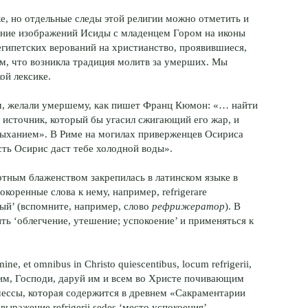
ке, но отдельные следы этой религии можно отметить и
яние изображений Исиды с младенцем Гором на иконы
египетских верований на христианство, проявившиеся,
ом, что возникла традиция молитв за умерших. Мы
ой лексике.
м, желали умершему, как пишет Франц Кюмон: «… найти
 источник, который бы угасил сжигающий его жар, и
дыханием». В Риме на могилах приверженцев Осириса
ть Осирис даст тебе холодной воды».
ртным блаженством закрепилась в латинском языке в
нокоренные слова к нему, например, refrigerare
одный’ (вспомните, например, слово
рефрижератор
). В
ить ‘облегчение, утешение; успокоение’ и применяться к
ne, et omnibus in Christo quiescentibus, locum refrigerii,
Молим, Господи, даруй им и всем во Христе почивающим
 мессы, которая содержится в древнем «Сакраментарии
выражение refrigerii sedes ‘место успокоения’.