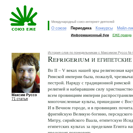
Международный союз интернет-деятелей
О союзе
Периодика
Конкурсы
Мейл-ли
Информационный бум
ЕЖЕ-правда
История слов по понедельникам с Максимом Руссо № 
Refrigerium и египетские
Во II – V веках нашей эры религиозная кар
Римской империи была, пожалуй, чрезвыча
пестрой. Наряду с традиционной римской
религией и набиравшим силу христианство
всем провинциям империи распространяли
Максим Руссо
71 статья
многочисленные культы, пришедшие с Вос
И в Вечном городе, и в провинциях почита
фригийскую Великую богиню, персидского
Митру, сирийского Ваала, египетскую Исид
египетских культах за пределами Египта на
предстоит поговорить.