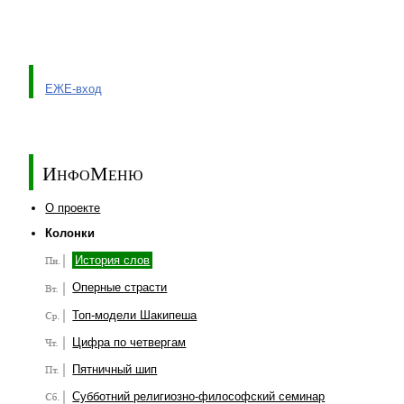
ЕЖЕ-вход
ИнфоМеню
О проекте
Колонки
История слов
Оперные страсти
Топ-модели Шакипеша
Цифра по четвергам
Пятничный шип
Субботний религиозно-философский семинар