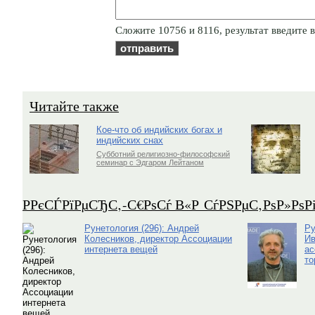
Cлoжитe 10756 и 8116, результат введите в
Читайте также
Кое-что об индийских богах и
индийских снах
Субботний религиозно-философский
семинар с Эдгаром Лейтаном
Р­РєСЃРїРµСЂС‚-С€РѕСѓ В«Р СѓРЅРµС‚РѕР»Рѕ
Рунетология (296): Андрей
Ру
Колесников, директор Ассоциации
Ив
интернета вещей
ас
то