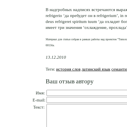
В надгробных надписях встречаются выражени
refrigerio ‘да пребудет он в refrigerium’, in 
deus refrigeret spiritum tuum ‘да охладит б
имеет три значения ‘охлаждение, прохлада’
Материал для статьи собран в рамках работы над проектом "Типол
00156а.
13.12.2010
Теги:
история слов
латинский язык
семанти
Ваш отзыв автору
Имя:
E-mail:
Текст: