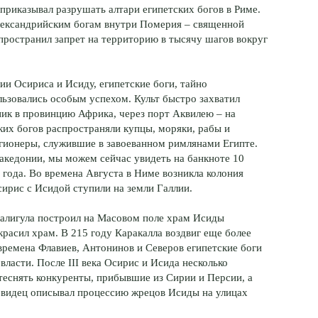
т приказывал разрушать алтари египетских богов в Риме.
александрийским богам внутри Померия – священной
пространил запрет на территорию в тысячу шагов вокруг
лии Осириса и Исиду, египетские боги, тайно
льзовались особым успехом. Культ быстро захватил
ник в провинцию Африка, через порт Аквилею – на
ских богов распространяли купцы, моряки, рабы и
гионеры, служившие в завоеванном римлянами Египте.
 Македонии, мы можем сейчас увидеть на банкноте 10
года. Во времена Августа в Ниме возникла колония
ирис с Исидой ступили на земли Галлии.
 Калигула построил на Масовом поле храм Исиды
расил храм. В 215 году Каракалла воздвиг еще более
ремена Флавиев, Антонинов и Северов египетские боги
ласти. После III века Осирис и Исида несколько
теснять конкуренты, прибывшие из Сирии и Персии, а
чевидец описывал процессию жрецов Исиды на улицах