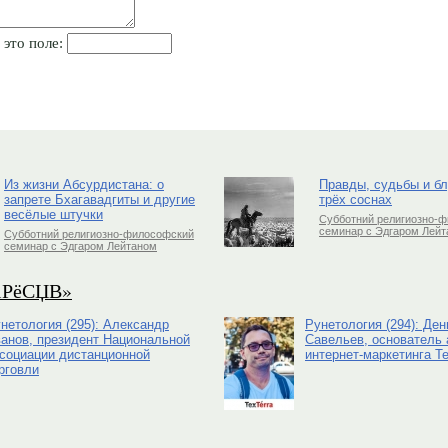
 это поле:
Из жизни Абсурдистана: о
Правды, судьбы и б
запрете Бхагавадгиты и другие
трёх соснах
весёлые штучки
Субботний религиозно-
семинар с Эдгаром Лей
Субботний религиозно-философский
семинар с Эдгаром Лейтаном
РіРёСЏВ»
нетология (295): Александр
Рунетология (294): Ден
анов, президент Национальной
Савельев, основатель 
социации дистанционной
интернет-маркетинга Te
рговли