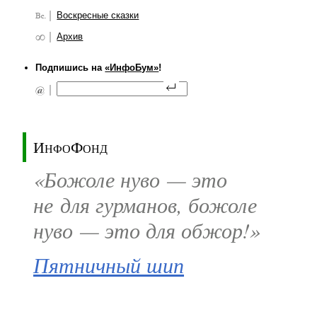
Воскресные сказки
Архив
Подпишись на
«ИнфоБум»
!
ИнфоФонд
«Божоле нуво — это
не для гурманов, божоле
нуво — это для обжор!»
Пятничный шип