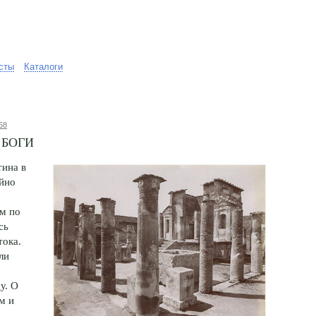
сты
Каталоги
68
 боги
тина в
йно
м по
сь
тока.
ли
у. О
м и