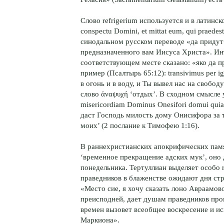
Слово refrigerium используется и в латинско
conspectu Domini, et mittat eum, qui praedest
синодальном русском переводе «да придут
предназначенного вам Иисуса Христа». Инт
соответствующем месте сказано: «яко да п
пример (Псалтырь 65:12): transivimus per ig
в огонь и в воду, и Ты вывел нас на свобод
слово ἀναψυχή ‘отдых’. В сходном смысле уп
misericordiam Dominus Onesifori domui quia 
даст Господь милость дому Онисифора за т
моих’ (2 послание к Тимофею 1:16).
В раннехристианских апокрифических памят
‘временное прекращение адских мук’, оно
понедельника. Тертуллиан выделяет особо r
праведников в блаженстве ожидают дня стр
«Место сие, я хочу сказать лоно Авраамово
преисподней, дает душам праведников про
времен вызовет всеобщее воскресение и и
Маркиона».