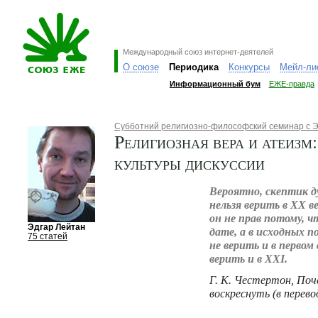
Международный союз интернет-деятелей
О союзе
Периодика
Конкурсы
Мейл-ли
Информационный бум
ЕЖЕ-правда
Субботний религиозно-философский семинар с 
Религиозная вера и атеизм
культуры дискуссии
Вероятно, скептик д
нельзя верить в XX ве
он не прав потому, ч
Эдгар Лейтан
дате, а в исходных п
75 статей
не верить и в первом
верить и в XXI.
Г. К. Честертон, По
воскреснуть (в перевод