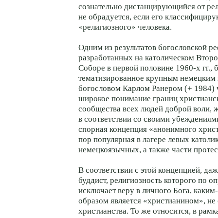
сознательно дистанцирующийся от рел
не обрадуется, если его классифициру
«религиозного» человека.
Одним из результатов богословской ре
разработанных на католическом Втор
Соборе в первой половине 1960-х гг., 
тематизированное крупным немецким 
богословом Карлом Ранером (+ 1984)
широкое понимание границ христианс
сообщества всех людей доброй воли,
в соответствии со своими убеждениями
спорная концепция «анонимного христ
пор популярная в лагере левых католи
немецкоязычных, а также части проте
В соответствии с этой концепцией, да
буддист, религиозность которого по 
исключает веру в личного Бога, каким
образом является «христианином», н
христианства. То же относится, в рам