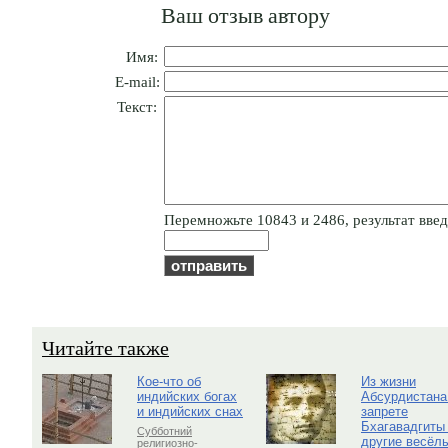
Ваш отзыв автору
Имя:
E-mail:
Текст:
Пepeмнoжьтe 10843 и 2486, результат введи
Читайте также
Кое-что об
Из жизни
индийских богах
Абсурдистана
и индийских снах
запрете
Бхагавадгиты
Субботний
другие весёл
религиозно-