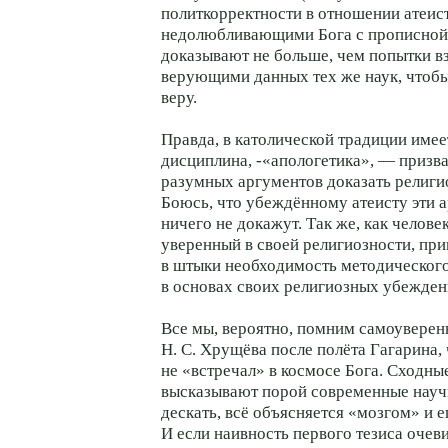
политкорректности в отношении атеис
недолюбливающими Бога с прописной 
доказывают не больше, чем попытки в
верующими данных тех же наук, чтобы
веру.
Правда, в католической традиции имее
дисциплина, -«апологетика», — призв
разумных аргументов доказать религи
Боюсь, что убеждённому атеисту эти 
ничего не докажут. Так же, как человек
уверенный в своей религиозности, при
в штыки необходимость методическог
в основах своих религиозных убежден
Все мы, вероятно, помним самоуверен
Н. С. Хрущёва после полёта Гагарина, 
не «встречал» в космосе Бога. Сходн
высказывают порой современные науч
дескать, всё объясняется «мозгом» и 
И если наивность первого тезиса очеви