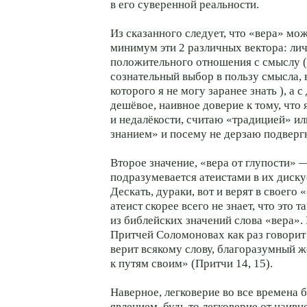
в его суверенной реальности.
Из сказанного следует, что «вера» мож
минимум эти 2 различных вектора: ли
положительного отношения с смыслу (
сознательный выбор в пользу смысла, 
которого я не могу заранее знать ), а 
дешёвое, наивное доверие к тому, что 
и недалёкости, считаю «традицией» и
знанием» и посему не дерзаю подверг
Второе значение, «вера от глупости» 
подразумевается атеистами в их диск
Дескать, дураки, вот и верят в своего 
атеист скорее всего не знает, что это 
из библейских значений слова «вера».
Притчей Соломоновах как раз говорит 
верит всякому слову, благоразумный 
к путям своим» (Притчи 14, 15).
Наверное, легковерие во все времена
явлением, будь то легковерие от наивн