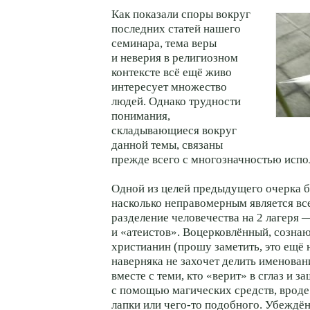
Как показали споры вокруг
последних статей нашего
семинара, тема веры
и неверия в религиозном
контексте всё ещё живо
интересует множество
людей. Однако трудности
понимания,
складывающиеся вокруг
данной темы, связаны
прежде всего с многозначностью испо
Одной из целей предыдущего очерка б
насколько неправомерным является в
разделение человечества на 2 лагеря
и «атеистов». Воцерковлённый, созна
христианин (прошу заметить, это ещё 
наверняка не захочет делить именова
вместе с теми, кто «верит» в сглаз и з
с помощью магических средств, врод
лапки или чего-то подобного. Убеждён