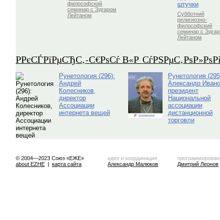
штучки
философский
семинар с Эдгаром
Субботний
Лейтаном
религиозно-
философский
семинар с Эдга
Лейтаном
Р­РєСЃРїРµСЂС‚-С€РѕСѓ В«Р СѓРЅРµС‚РѕР»Рѕ
Рунетология (296):
Рунетология (295
Андрей
Александр Ивано
Колесников,
президент
директор
Национальной
Ассоциации
ассоциации
интернета вещей
дистанционной
торговли
© 2004—2023 Союз «ЕЖЕ»
идея и координация
программирован
about EZHE
|
карта сайта
Александр Малюков
Дмитрий Леонов