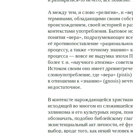
А между тем, и слово «религия», и «в
терминами, обладающими своим собс
происхождением, своей историей и р
контекстами употребления. Бытовое и
понятия «вера», подразумевающее вс
её противопоставление «рационально
процессу, а также «точному знанию» к
процесса — вовсе не выдумка эпохи П
более т. н. «научного атеизма» советск
Истоком своим оно имеет древнегреч
словоупотребление, где «вера» (pistis)
в отношении к «знанию» (gnosis) нечт
недостаточное.
В контексте нарождающейся христиан
исходящей во многом из сложившейся
эллинизма и его культурных норм, пон
обозначать, подобно библейскому глаг
экзистенциальный акт личности, её ф
выбор, вроде того, как некий человек 