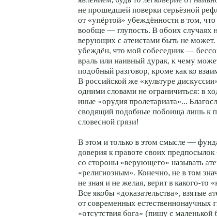
не прошедшей поверки серьёзной рефл
от «упёртой» убеждённости в том, что
вообще — глупость. В обоих случаях 
верующих с атеистами быть не может. 
убеждён, что мой собеседник — бессо
враль или наивный дурак, к чему може
подобный разговор, кроме как ко вза
В российской же «культуре дискуссии» 
одними словами не ограничиться: в хо
иные «орудия пролетариата»... Благосл
сводящий подобные побоища лишь к п
словесной грязи!
В этом и только в этом смысле — фун
доверия к правоте своих предпосыло
со стороны «верующего» называть ате
«религиозным». Конечно, не в том знач
не зная и не желая, верит в какого-то 
Все якобы «доказательства», взятые а
от современных естественнонаучных г
«отсутствия бога» (пишу с маленькой 