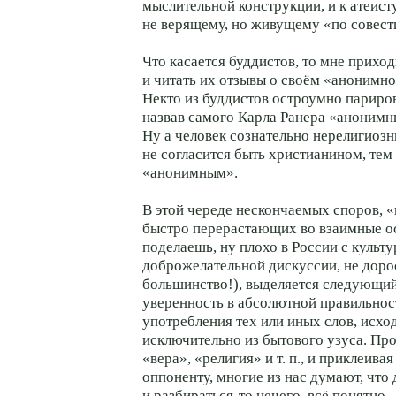
мыслительной конструкции, и к атеисту
не верящему, но живущему «по совест
Что касается буддистов, то мне прихо
и читать их отзывы о своём «анонимно
Некто из буддистов остроумно париров
назвав самого Карла Ранера «анонимн
Ну а человек сознательно нерелигиоз
не согласится быть христианином, тем
«анонимным».
В этой череде нескончаемых споров, «к
быстро перерастающих во взаимные о
поделаешь, ну плохо в России с культ
доброжелательной дискуссии, не доро
большинство!), выделяется следующий
уверенность в абсолютной правильнос
употребления тех или иных слов, исх
исключительно из бытового узуса. Пр
«вера», «религия» и т. п., и приклеива
оппоненту, многие из нас думают, что
и разбираться-то нечего, всё понятно.