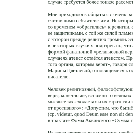
случае требуется более тонкое рассмот
Мне приходилось общаться с очень р
считавшими себя атеистами. Некоторы
со временем «обратились» к религии, 
её защитниками, с той же силой плам
с которой прежде религию громили. Эт
в некоторых случаях подозревать, что 
формой фанатичной «религиозной вер
случаеях атеист остаётся атеистом. Пр
того органа, которым верят», говоря с
Марины Цветаевой, относящимися к о
писателю.
Человек религиозный, философствующ
веры, конечно же, вспомнит о великих
мыслителях-схоластах и их стратегии 
от противного»: «Допустим, что быти
(ср. videtur, quod Deum esse non sit de
в трактате Фомы Аквинского «Сумма тео
Из этого явствует, как минимум, необ