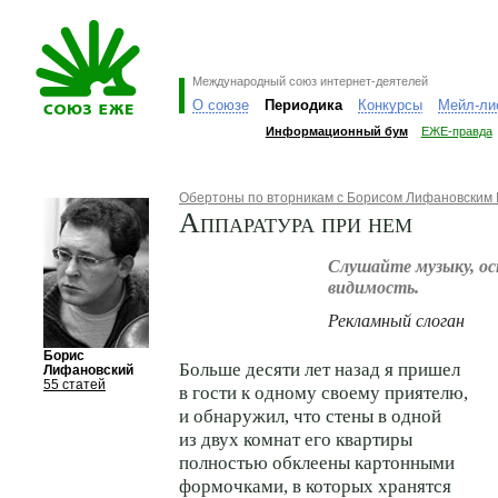
Международный союз интернет-деятелей
О союзе
Периодика
Конкурсы
Мейл-ли
Информационный бум
ЕЖЕ-правда
Обертоны по вторникам с Борисом Лифановским
Аппаратура при нем
Слушайте музыку, о
видимость.
Рекламный слоган
Борис
Больше десяти лет назад я пришел
Лифановский
55 статей
в гости к одному своему приятелю,
и обнаружил, что стены в одной
из двух комнат его квартиры
полностью обклеены картонными
формочками, в которых хранятся