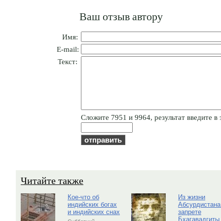
Ваш отзыв автору
Имя:
E-mail:
Текст:
Cлoжитe 7951 и 9964, результат введите в 
Читайте также
Кое-что об
Из жизни
индийских богах
Абсурдистана
и индийских снах
запрете
Бхагавадгиты