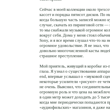
Сейчас в моей коллекции около трехс
кассет и порядка пятисот дисков. По
когда большую часть записей можно ку
случае, скачать из пиринговой сети — 
то мы снабжали музыкой огромное ко
вокруг себя. Дома у меня стоял обычн
Sony, и я все время слушал что-то на н
огромное удовольствие. Я не знал, что
довольно многочисленной касты люде
страшное преступление.
Мой приятель, живущий в коробке из-п
глаза. Я узнал о существовании аппарат
end, впервые услышал о «звуковой сцен
некоторые усилители «рисуют» ее четк
не очень. Выяснил, что соединительны
огромную роль и что цена на межбло
в один метр может доходить до 5 тыся
когда мне периодически попадаются п
«аудиофильских» магазинов, я даже н