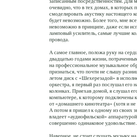
записанным посредственностям. Для м
очевидно, что в тех домах, в которых 
смоделировать акустику настоящего к
будет невозможно. Более того, мне всег
невозможно в принципе, даже если ис
ламповый усилитель, самые лучшие ко
провода.
А самое главное, положа руку на серд
двадцатью годами жизни, потраченны
на профессиональное музыкальное обр
признаться, что почти не слышу разн
летом диск с «Шехерезадой» в исполн
оркестра, я первый раз послушал его 
колонках. Приехав домой, я слушал ег
компьютере, к которому подключены 
от «домашнего кинотеатра» (хотя и не
А потом я пришел к одному из своих 
владеет «аудиофильской» аппаратуро
совершенно одинаковое удовольствие.
Наверное, не стоит слушать музыку н