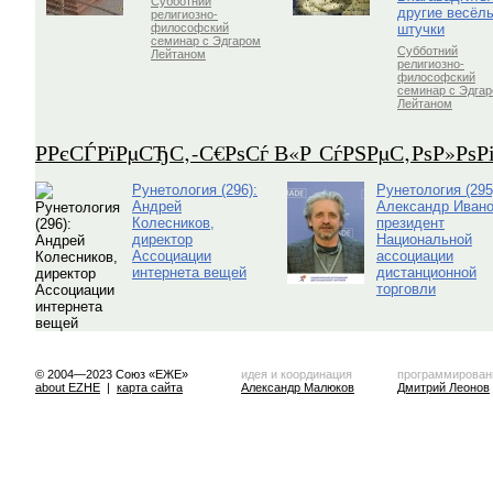
Субботний
другие весёл
религиозно-
штучки
философский
семинар с Эдгаром
Субботний
Лейтаном
религиозно-
философский
семинар с Эдга
Лейтаном
Р­РєСЃРїРµСЂС‚-С€РѕСѓ В«Р СѓРЅРµС‚РѕР»Рѕ
Рунетология (296):
Рунетология (295
Андрей
Александр Ивано
Колесников,
президент
директор
Национальной
Ассоциации
ассоциации
интернета вещей
дистанционной
торговли
© 2004—2023 Союз «ЕЖЕ»
идея и координация
программирован
about EZHE
|
карта сайта
Александр Малюков
Дмитрий Леонов