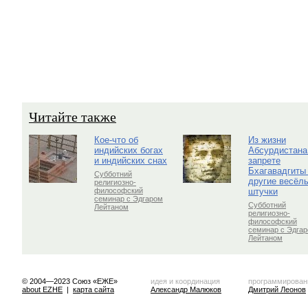
Читайте также
Кое-что об
Из жизни
индийских богах
Абсурдистана
и индийских снах
запрете
Бхагавадгиты
Субботний
другие весёл
религиозно-
штучки
философский
семинар с Эдгаром
Субботний
Лейтаном
религиозно-
философский
семинар с Эдга
Лейтаном
© 2004—2023 Союз «ЕЖЕ»
идея и координация
программирован
about EZHE
|
карта сайта
Александр Малюков
Дмитрий Леонов