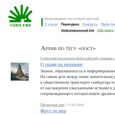
Международный союз интернет-деятелей
О союзе
Периодика
Конкурсы
Мейл-ли
Информационный бум
ЕЖЕ-правда
Архив по тегу «пост»
Субботний религиозно-философский семинар 
О праве на незнание
Знание, образованность и информированн
На самом деле между ними значительная 
в общественном транспорте гамбургера п
от наслаждения изысканными яствами в д
сопровождающего неторопливую дружеск
Пятничный шип
// 12.03.2004
Фрут де мер