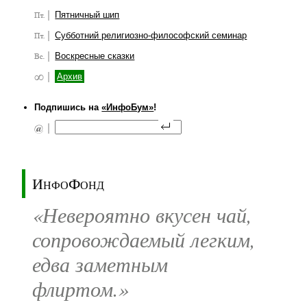
Пятничный шип
Субботний религиозно-философский семинар
Воскресные сказки
Архив
Подпишись на
«ИнфоБум»
!
ИнфоФонд
«Невероятно вкусен чай,
сопровождаемый легким,
едва заметным
флиртом.»