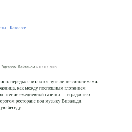
сты
Каталоги
с Эдгаром Лейтаном
// 07.03.2009
ость нередко считаются чуть ли не синонимами.
разница, как между поспешным глотанием
од чтение ежедневной газетки — и радостью
орогом ресторане под музыку Вивальди,
ую беседу.