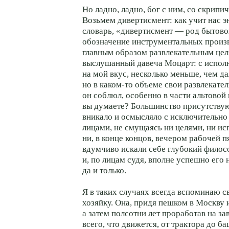
Но ладно, ладно, бог с ним, со скрип
Возьмем дивертисмент: как учит нас 
словарь, «дивертисмент — род бытово
обозначение инструментальных произ
главным образом развлекательным цел
выслушанный давеча Моцарт: с исполн
на мой вкус, несколько меньше, чем д
но в каком-то объеме свои развлекате
он соблюл, особенно в части альтовой 
вы думаете? Большинство присутству
вникало и осмысляло с исключительн
лицами, не смущаясь ни целями, ни ис
ни, в конце концов, вечером рабочей 
вдумчиво искали себе глубокий фило
и, по лицам судя, вполне успешно его
да и только.
Я в таких случаях всегда вспоминаю 
хозяйку. Она, придя пешком в Москву 
а затем полсотни лет проработав на з
всего, что движется, от трактора до б