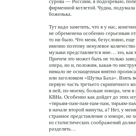
сурова — Россини, я подозреваю, поп
фирменной котлетой. Чудна, подумала я
боженька.
Тут надо заметить, что я у нас, конечно
не обременена особенно серьезным о
то ни было. Что меня, безусловно, еще
именно поэтому ненулевое количество
музыки представляется мне… эээ, как
Причем это может быть не только зав
опера, но и, положим, какая-то инстру
нимало не оснащенная внятно пропис
или заголовком «Шутка Баха». Взять в
первую часть третьего скрипичного к
в ней, по-моему, больше юмора, чем в
КВНа. Особенно как дойдет до этих и
«тирьям-пам-пам-пам-пам, тирьям-па
в начале второй минуты, а? Нет, у мен
странное представление о юморе, но х
из статистических соображений долже
разделять…