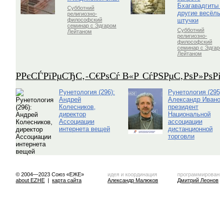
Бхагавадгиты
Субботний
другие весёл
религиозно-
штучки
философский
семинар с Эдгаром
Субботний
Лейтаном
религиозно-
философский
семинар с Эдга
Лейтаном
Р­РєСЃРїРµСЂС‚-С€РѕСѓ В«Р СѓРЅРµС‚РѕР»Рѕ
Рунетология (296):
Рунетология (295
Андрей
Александр Ивано
Колесников,
президент
директор
Национальной
Ассоциации
ассоциации
интернета вещей
дистанционной
торговли
© 2004—2023 Союз «ЕЖЕ»
идея и координация
программирован
about EZHE
|
карта сайта
Александр Малюков
Дмитрий Леонов