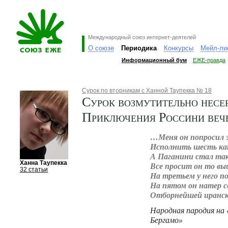
Международный союз интернет-деятелей
О союзе
Периодика
Конкурсы
Мейл-ли
Информационный бум
ЕЖЕ-правда
Сурок по вторникам с Ханной Таупекка № 18
Сурок возмутительно несер
Приключения Россини веч
…Меня он попросил 
Исполнить шесть ка
А Паганини стал та
Ханна Таупекка
Все просит он то вы
32 статьи
На третьем у него п
На пятом он натер с
Отборнейшей иранс
Народная пародия на
Бергамо»