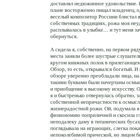
доставлял недюжинное удовольствие. 
плане восторженно пищал младенец, о
веселый композитор Россини блистал 
собственных традициях, рожа моя не
расплывалась в улыбке… и тут меня за
обернуться.
А сидела я, собственно, на первом ря
места заняли более шустрые слушатели
кругом книжных полок в прилегающем 
Обзор, то есть, открывался богатый. И
обзоре уверенно преобладали лица, на
такими буквами были начертаны осмы
и приобщение к высокому искусству. 
я и быстренько отвернулась обратно, 
собственной непричастности к осмыс
жизнерадостной рожи. Ой, подумала я 
физиономию поприличней и скосила г
неподалеку даму в титанических буса
поглядывала на играющих, слегка пока
непоколебимой прической, но лицом б