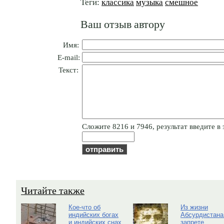
Теги:
классика
музыка
смешное
Ваш отзыв автору
Имя:
E-mail:
Текст:
Cлoжитe 8216 и 7946, результат введите в 
Читайте также
Кое-что об
Из жизни
индийских богах
Абсурдистана
и индийских снах
запрете