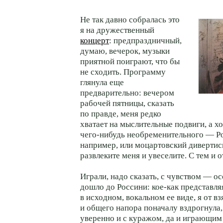
Не так давно собралась это
я на дружественный
концерт
: предпраздничный,
думаю, вечерок, музыки
приятной поиграют, что бы
не сходить. Программу
глянула еще
предварительно: вечером
рабочей пятницы, сказать
по правде, меня редко
хватает на мыслительные подвиги, а х
чего-нибудь необременительного — Ро
например, или моцартовский дивертис
развлеките меня и увеселите. С тем и 
Играли, надо сказать, с чувством — ос
дошло до Россини: кое-как представля
в исходном, вокальном ее виде, я от в
и общего напора поначалу вздрогнула,
уверенно и с куражом, да и играющим