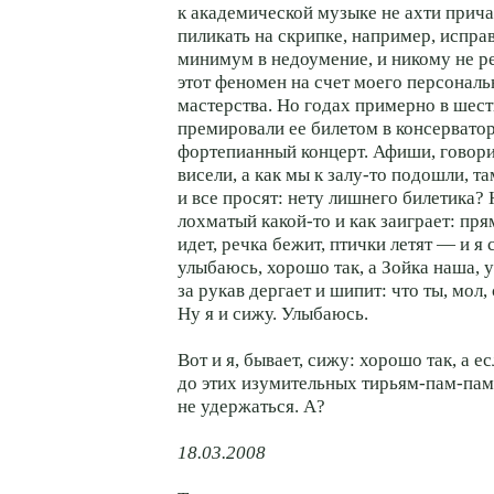
к академической музыке не ахти прич
пиликать на скрипке, например, испра
минимум в недоумение, и никому не р
этот феномен на счет моего персонал
мастерства. Но годах примерно в шес
премировали ее билетом в консервато
фортепианный концерт. Афиши, говори
висели, а как мы к залу-то подошли, т
и все просят: нету лишнего билетика? 
лохматый какой-то и как заиграет: пря
идет, речка бежит, птички летят — и я 
улыбаюсь, хорошо так, а Зойка наша, 
за рукав дергает и шипит: что ты, мол
Ну я и сижу. Улыбаюсь.
Вот и я, бывает, сижу: хорошо так, а е
до этих изумительных тирьям-пам-памо
не удержаться. А?
18.03.2008