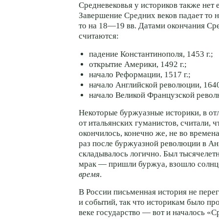
Средневековья у историков также нет 
Завершение Средних веков падает то 
то на 18—19 вв. Датами окончания Ср
считаются:
падение Константинополя, 1453 г.;
открытие Америки, 1492 г.;
начало Реформации, 1517 г.;
начало Английской революции, 1640 
начало Великой Французской револю
Некоторые буржуазные историки, в от
от итальянских гуманистов, считали, 
окончилось, конечно же, не во времена
раз после буржуазной революции в Анг
складывалось логично. Был тысячелет
мрак — пришли буржуа, взошло солнце
время
.
В России письменная история не пере
и событий, так что историкам было пр
веке государство — вот и началось «С