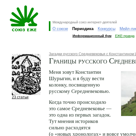
Международный союз интернет-деятелей
О союзе
Периодика
Конкурсы
Мейл-ли
Информационный бум
ЕЖЕ-правда
Загадки русского Средневековья с Константино
Границы русского Среднев
Меня зовут Константин
Шурыгин, и я буду вести
колонку, посвященную
русскому Середневековью.
23 статьи
Когда точно происходило
это самое Средневековье —
это одна из первых загадок.
Тут мнения историков
сильно расходятся
(о «новых хронологах» и вовсе умолч