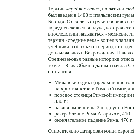
Термин
«средние века»
, по латыни
med
был введен в 1483 г. итальянским гум
Бьондо. С его легкой руки появилось 
«средневековье», а наука, которая его 
впоследствии называться «медиевистик
термин «средние века» вошел в запад
учебники и обозначал период от паде
до начала эпохи Возрождения. Начало
Средневековья разные историки относя
то к 7—8 вв. Обычно датами начала С
считаются:
Миланский эдикт (прекращение гон
на христианство в Римской империи),
перенос столицы Римской империи 
330 г.;
раздел империи на Западную и Вост
разграбление Рима Аларихом, 410 г.
окончательное падение Рима, 476 г.
Относительно датировки конца европе