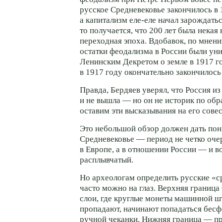
русское Средневековье закончилось в 1
а капитализм еле-еле начал зарождатьс
то получается, что 200 лет была некая
переходная эпоха. Вдобавок, по мнен
остатки феодализма в России были у
Ленинским Декретом о земле в 1917 го
в 1917 году окончательно закончилось
Правда, Бердяев уверял, что Россия из
и не вышла — но он не историк по обр
оставим эти высказывания на его совес
Это небольшой обзор должен дать пон
Средневековье — период не четко оч
в Европе, а в отношении России — и в
расплывчатый.
Но археологам определить русские «с
часто можно на глаз. Верхняя границ
слои, где круглые монеты машинной 
пропадают, начинают попадаться бес
ручной чеканки. Нижняя граница — п