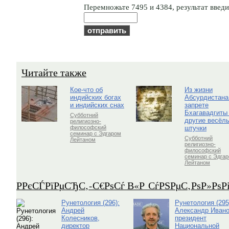
Пepeмнoжьтe 7495 и 4384, результат введит
Читайте также
Кое-что об
Из жизни
индийских богах
Абсурдистана
и индийских снах
запрете
Бхагавадгиты
Субботний
другие весёл
религиозно-
штучки
философский
семинар с Эдгаром
Субботний
Лейтаном
религиозно-
философский
семинар с Эдга
Лейтаном
Р­РєСЃРїРµСЂС‚-С€РѕСѓ В«Р СѓРЅРµС‚РѕР»Рѕ
Рунетология (296):
Рунетология (295
Андрей
Александр Ивано
Колесников,
президент
директор
Национальной