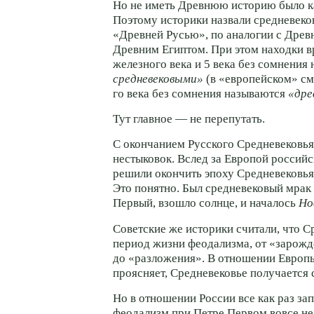
Но не иметь Древнюю историю было ка
Поэтому историки назвали средневеко
«Древней Русью», по аналогии с Дре
Древним Египтом. При этом находки в
железного века и 5 века без сомнения
средневековыми»
(в «европейском» см
го века без сомнения называются
«дре
Тут главное — не перепутать.
С окончанием Русского Средневековья
нестыковок. Вслед за Европой россий
решили окончить эпоху Средневековья
Это понятно. Был средневековый мра
Первый, взошло солнце, и началось
Но
Советские же историки считали, что С
период жизни феодализма, от «зарож
до «разложения». В отношении Европы
проясняет, Средневековье получается с
Но в отношении России все как раз за
феодализм при Петре Первом вовсе не 