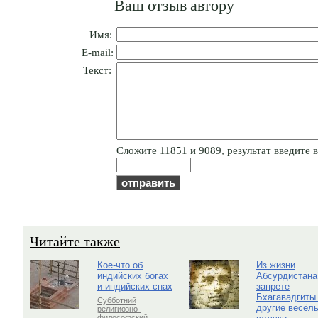
Ваш отзыв автору
Имя:
E-mail:
Текст:
Cлoжитe 11851 и 9089, результат введите в
Читайте также
Кое-что об
Из жизни
индийских богах
Абсурдистана
и индийских снах
запрете
Бхагавадгиты
Субботний
другие весёл
религиозно-
философский