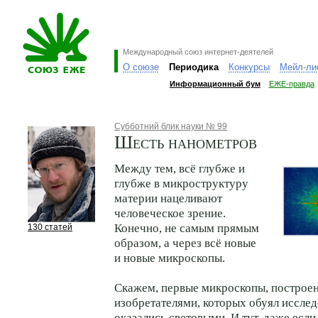
Международный союз интернет-деятелей
О союзе
Периодика
Конкурсы
Мейл-ли
Информационный бум
ЕЖЕ-правда
Субботний блик науки № 99
Шесть нанометров
Между тем, всё глубже и
глубже в микроструктуру
материи нацеливают
человеческое зрение.
Конечно, не самым прямым
130 статей
образом, а через всё новые
и новые микроскопы.
Скажем, первые микроскопы, построе
изобретателями, которых обуял исслед
оказались световыми. И тут, даже есл