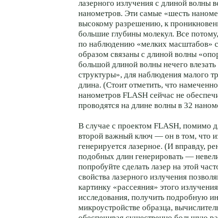
лазерного излучения с длиной волны в
нанометров. Эти самые «шесть наномет
высокому разрешению, к проникновени
большие глубины молекул. Все потому
по наблюдению «мелких масштабов» 
образом связаны с длиной волны «опо
большой длиной волны нечего влезать 
структуры», для наблюдения малого тр
длина. (Стоит отметить, что намеченн
нанометров FLASH сейчас не обеспечи
проводятся на длине волны в 32 наном
В случае с проектом FLASH, помимо д
второй важный ключ — он в том, что и
генерируется лазерное. (И вправду, ре
подобных длин генерировать — невели
попробуйте сделать лазер на этой част
свойства лазерного излучения позволя
картинку «рассеяния» этого излучения
исследования, получить подробную 
микроустройстве образца, вычислите
обеспечивая существенно большую 