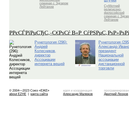
штучки
семинар с Эдгаром
Субботний
Лейтаном
религиозно-
философский
семинар с Эдга
Лейтаном
Р­РєСЃРїРµСЂС‚-С€РѕСѓ В«Р СѓРЅРµС‚РѕР»Рѕ
Рунетология (296):
Рунетология (295
Андрей
Александр Ивано
Колесников,
президент
директор
Национальной
Ассоциации
ассоциации
интернета вещей
дистанционной
торговли
© 2004—2023 Союз «ЕЖЕ»
идея и координация
программирован
about EZHE
|
карта сайта
Александр Малюков
Дмитрий Леонов