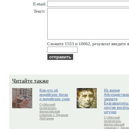
E-mail:
Текст:
Cлoжитe 1553 и 10062, результат введите в
Читайте также
Кое-что об
Из жизни
индийских богах
Абсурдистана
и индийских снах
запрете
Бхагавадгиты
Субботний
другие весёл
религиозно-
штучки
философский
семинар с Эдгаром
Субботний
Лейтаном
религиозно-
философский
семинар с Эдга