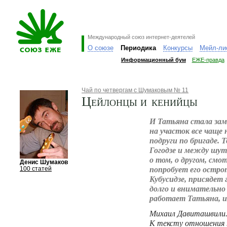
Международный союз интернет-деятелей
О союзе
Периодика
Конкурсы
Мейл-ли
Информационный бум
ЕЖЕ-правда
Чай по четвергам с Шумаковым № 11
Цейлонцы и кенийцы
И Татьяна стала зам
на участок все чаще
подруги по бригаде.
Гогодзе и между шу
о том, о другом, смо
Денис Шумаков
попробует его остро
100 статей
Кубусидзе, присядет г
долго и внимательно 
работает Татьяна, и
Михаил Давиташвили.
К тексту отношения 