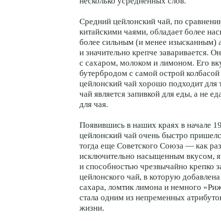
несколько усредненных слов.
Средний цейлонский чай, по сравнени
китайскими чаями, обладает более на
более сильным (и менее изысканным)
и значительно крепче заваривается. О
с сахаром, молоком и лимоном. Его вк
бутербродом с самой острой колбасо
цейлонский чай хорошо подходит для т
чай является запивкой для еды, а не ед
для чая.
Появившись в наших краях в начале 19
цейлонский чай очень быстро пришелс
тогда еще Советского Союза — как ра
исключительно насыщенным вкусом, 
и способностью чрезвычайно крепко з
цейлонского чай, в которую добавлена
сахара, ломтик лимона и немного «Ри
стала одним из непременных атрибуто
жизни.