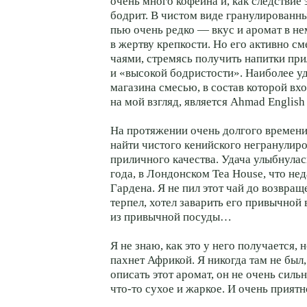
очень много кофеина и, как следствие 
бодрит. В чистом виде гранулированн
пью очень редко — вкус и аромат в н
в жертву крепкости. Но его активно с
чаями, стремясь получить напитки пр
и «высокой бодристости». Наиболее у
магазина смесью, в состав которой вх
на мой взгляд, является Ahmad English 
На протяжении очень долгого времени
найти чистого кенийского негранулир
приличного качества. Удача улыбнулас
года, в Лондонском Tea House, что нед
Гардена. Я не пил этот чай до возвра
терпел, хотел заварить его привычной
из привычной посуды…
Я не знаю, как это у него получается, 
пахнет Африкой. Я никогда там не был, 
описать этот аромат, он не очень силь
что-то сухое и жаркое. И очень приятн