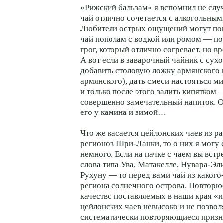
«Рижский бальзам» я вспомнил не сл
чай отлично сочетается с алкогольным
Любители острых ощущений могут по
чай пополам с водкой или ромом — п
грог, который отлично согревает, но в
А вот если в заварочный чайник с сух
добавить столовую ложку армянского 
армянского), дать смеси настояться м
и только после этого залить кипятком
совершенно замечательный напиток. О
его у камина и зимой…
Что же касается цейлонских чаев из р
регионов Шри-Ланки, то о них я могу 
немного. Если на пачке с чаем вы встр
слова типа Ува, Матакелле, Нувара-Эл
Рухуну — то перед вами чай из какого
региона солнечного острова. Повторюс
качество поставляемых в наши края «
цейлонских чаев невысоко и не позвол
систематически повторяющиеся призн