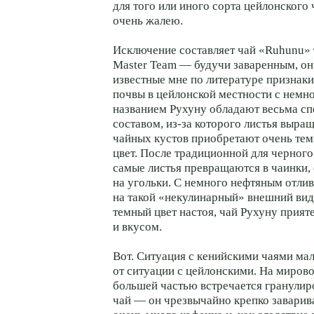
для того или иного сорта цейлонского 
очень жалею.
Исключение составляет чай «Ruhunu»
Master Team — будучи заваренным, он
известные мне по литературе признаки.
почвы в цейлонской местности с немн
названием Рухуну обладают весьма с
составом, из-за которого листья выра
чайных кустов приобретают очень тем
цвет. После традиционной для черного
самые листья превращаются в чаинки,
на угольки. С немного нефтяным отли
на такой «некулинарный» внешний вид
темный цвет настоя, чай Рухуну прият
и вкусом.
Вот. Ситуация с кенийскими чаями мал
от ситуации с цейлонскими. На миров
большей частью встречается гранули
чай — он чрезвычайно крепко заварив