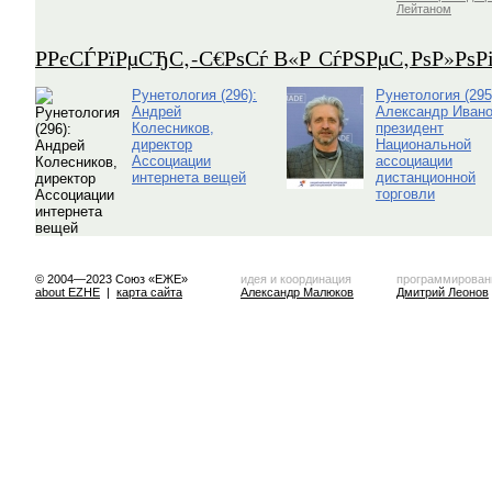
Лейтаном
Р­РєСЃРїРµСЂС‚-С€РѕСѓ В«Р СѓРЅРµС‚РѕР»Рѕ
Рунетология (296):
Рунетология (295
Андрей
Александр Ивано
Колесников,
президент
директор
Национальной
Ассоциации
ассоциации
интернета вещей
дистанционной
торговли
© 2004—2023 Союз «ЕЖЕ»
идея и координация
программирован
about EZHE
|
карта сайта
Александр Малюков
Дмитрий Леонов