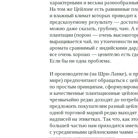
характерными и весьма разнообразны
На том же Цейлоне есть равнинные пл
и влажный климат которых приводит к
предсказуемому результату — достато
можно даже сказать, грубому, чаю. А 
плантации (порою — очень высокогорн
выращивается чай, по утонченности в
аромата сравнимый с индийскими дард
все очень хорошо — ценителю есть где
Если бы ни одна проблема.
И производители (на Шри-Ланке), и пр
мире) предпочитают обращаться с це
по простым принципам, сформулиро
и качественные плантационные цейлон
чрезвычайно редко доходят до потреб
предложить покупателям разный цейл
одной торговой маркой редко выходят
надписей на этикетках. Так что, как эт
большей частью нам приходится иметь
с усредненными цейлонскими чаями — 