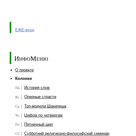
ЕЖЕ-вход
ИнфоМеню
О проекте
Колонки
История слов
Оперные страсти
Топ-модели Шакипеша
Цифра по четвергам
Пятничный шип
Субботний религиозно-философский семинар