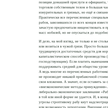
позиции домашней прислуги и официанта, т
торговля собственным телом и большая час
изнурительных и грязных, но ещё и связан
Практически все перечисленные специальн
рабов, завозившихся со всех концов изве
зачастую предпочитали нищенствовать и п
масс нобилей, но не опускаться до подобн
И дело, на мой взгляд, не только и не сто
или возиться в чужой грязи. Просто больш
трудящемуся достаточных средств для нор
капиталистическом способе производства (
господствующим). Если платить нынешним
поддерживать средний для общества уровен
А ведь многие из перечисленных работнико
не производят никакой прибавочной стоим
свои вложения. А значит, если оставить за
«внеэкономические методы принуждения».
либерально-экономическое
заклинание «Раб
в той или иной форме не удается. И, в конц
угрозы строптивому рабу кнут надсмотрщик
или возможность депортации. Внешние отл