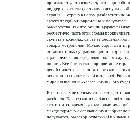
производству это означает, что надо либо 
поддерживать спекулятивную цену на свой 
страны — страна в целом разбогатеть не м
своего труда) одновременно и покупатель. 
банкротства, так что общий эффект равняет
бесчестную часть этой схемы прокручивать
скупать в колониях сырье за бесценок или
товары метрополии. Можно ещё платить гро
оставляя только управляющие конторы.
По
к распределению сфер влияния, потому и д
пирога. Все богатство и процветание стран
ценой нищеты всего остального мира, точн
основано на нищете всей остальной России
мирок нынешних «хозяев жизни», это буде
Вот только мне
почему-то
кажется, что на
разборок. Как не смогло соблюсти нейтрал
столетии, во время двух мировых мясорубо
между
германо-американскими
и
британо-
получается, разговор отдельный и к нему 