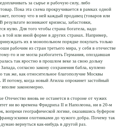
недоплачивать за сырье и рабочую силу, либо
товар. Пока эта схема прокручивается в рамках одной
ожет, потому что в ней каждый продавец (товаров или
В результате возникают кризисы, забастовки,
ся нулю. Для того чтобы страна богатела, надо
 в той или иной форме в других странах. Например,
 принуждать их в монопольном порядке покупать только
ши рабочим из стран третьего мира, у себя в отечестве
тому-то
и не могла разбогатеть Германия, опоздавшая
ралась так яростно в прошлом веке за свою дольку
 Запада, согласно закону сохранения бабла, куплено
о так же, как относительное благополучие Москвы
. И потому, когда новый Атилла опрокинет застойный
т вполне закономерно.
ше Отечество вновь не останется в стороне от чужих
итет ни во времена Фридриха II и Наполеона, ни в
20-м
к, вопреки географической логике, оказавшись буфером
французскими
охотниками до чужого добра. Почему так
я думаю вернуться
как-нибудь
в другой раз.