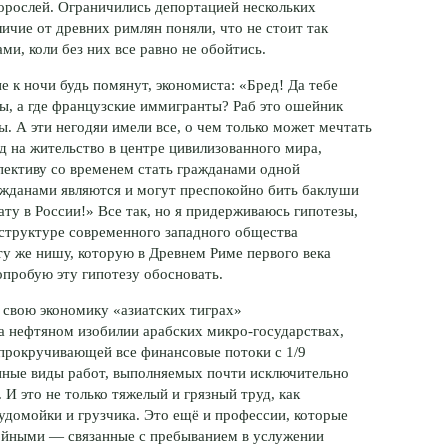
рослей. Ограничились депортацией нескольких
ичие от древних римлян поняли, что не стоит так
и, коли без них все равно не обойтись.
не к ночи будь помянут, экономиста: «Бред! Да тебе
бы, а где французские иммигранты? Раб это ошейник
ы. А эти негодяи имели все, о чем только может мечтать
 на жительство в центре цивилизованного мира,
пективу со временем стать гражданами одной
ажданами являются и могут преспокойно бить баклуши
у в России!» Все так, но я придерживаюсь гипотезы,
 структуре современного западного общества
у же нишу, которую в Древнем Риме первого века
опробую эту гипотезу обосновать.
 свою экономику «азиатских тиграх»
ба нефтяном изобилии арабских
микро-государствах
,
 прокручивающей все финансовые потоки с 1/9
енные виды работ, выполняемых почти исключительно
И это не только тяжелый и грязный труд, как
удомойки и грузчика. Это ещё и профессии, которые
тойными — связанные с пребыванием в услужении