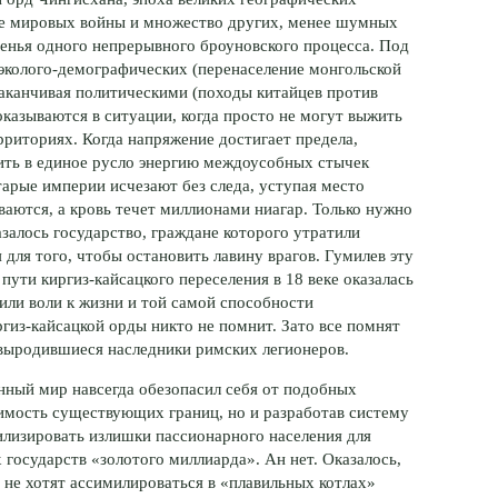
ве мировых войны и множество других, менее шумных
енья одного непрерывного броуновского процесса. Под
эколого-демографических
(перенаселение монгольской
 заканчивая политическими (походы китайцев против
оказываются в ситуации, когда просто не могут выжить
риториях. Когда напряжение достигает предела,
ить в единое русло энергию междоусобных стычек
тарые империи исчезают без следа, уступая место
аются, а кровь течет миллионами ниагар. Только нужно
азалось государство, граждане которого утратили
для того, чтобы остановить лавину врагов. Гумилев эту
а пути
киргиз-кайсацкого
переселения в 18 веке оказалась
тили воли к жизни и той самой способности
ргиз-кайсацкой
орды никто не помнит. Зато все помнят
 выродившиеся наследники римских легионеров.
нный мир навсегда обезопасил себя от подобных
шимость существующих границ, но и разработав систему
лизировать излишки пассионарного населения для
государств «золотого миллиарда». Ан нет. Оказалось,
 не хотят ассимилироваться в «плавильных котлах»