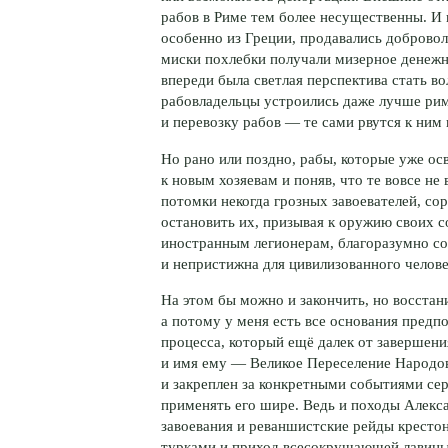
рабов в Риме тем более несущественны. И 
особенно из Греции, продавались добровол
миски похлебки получали мизерное денежно
впереди была светлая перспектива стать 
рабовладельцы устроились даже лучше рим
и перевозку рабов — те сами рвутся к ним 
Но рано или поздно, рабы, которые уже ос
к новым хозяевам и поняв, что те вовсе н
потомки некогда грозных завоевателей, сор
остановить их, призывая к оружию своих 
иностранным легионерам, благоразумно соч
и непристижна для цивилизованного челов
На этом бы можно и закончить, но восстан
а потому у меня есть все основания предп
процесса, который ещё далек от завершени
и имя ему — Великое Переселение Народов
и закреплен за конкретными событиями сер
применять его шире. Ведь и походы Алекса
завоевания и реваншистские рейды крестон
турками и приход всесокрушающей лавины 