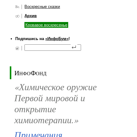
Воскресные сказки
Архив
Кровавое воскресенье
Подпишись на
«ИнфоБум»
!
ИнфоФонд
«Химическое оружие
Первой мировой и
открытие
химиотерапии.»
Примечания