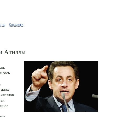
сты
Каталоги
и Атиллы
ан.
зилось
,
 даже
 «козлов
ман
енное
тия