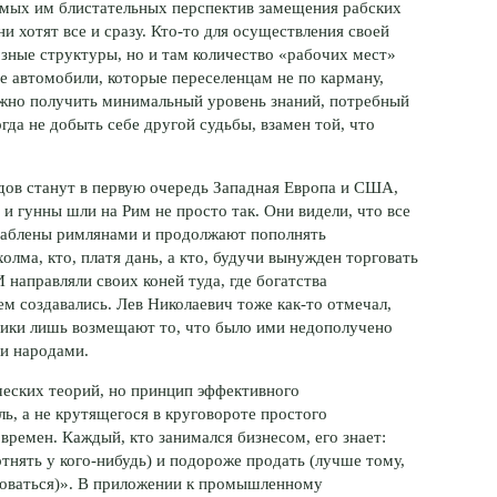
емых им блистательных перспектив замещения рабских
и хотят все и сразу.
Кто-то
для осуществления своей
зные структуры, но и там количество «рабочих мест»
е автомобили, которые переселенцам не по карману,
ожно получить минимальный уровень знаний, потребный
гда не добыть себе другой судьбы, взамен той, что
одов станут в первую очередь Западная Европа и США,
и гунны шли на Рим не просто так. Они видели, что все
раблены римлянами и продолжают пополнять
лма, кто, платя дань, а кто, будучи вынужден торговать
 направляли своих коней туда, где богатства
ем создавались. Лев Николаевич тоже
как-то
отмечал,
вники лишь возмещают то, что было ими недополучено
ми народами.
еских теорий, но принцип эффективного
ь, а не крутящегося в круговороте простого
времен. Каждый, кто занимался бизнесом, его знает:
отнять у
кого-нибудь
) и подороже продать (лучше тому,
говаться)». В приложении к промышленному