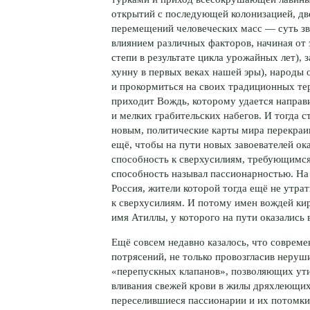
открытий с последующей колонизацией, д
перемещений человеческих масс — суть зв
влиянием различных факторов, начиная от
степи в результате цикла урожайных лет),
хунну в первых веках нашей эры), народы 
и прокормиться на своих традиционных тер
приходит Вождь, которому удается направ
и мелких грабительских набегов. И тогда с
новым, политические карты мира перекраив
ещё, чтобы на пути новых завоевателей ок
способность к сверхусилиям, требующимся 
способность называл пассионарностью. Н
Россия, жители которой тогда ещё не утра
к сверхусилиям. И потому имен вождей
ки
имя Атиллы, у которого на пути оказались
Ещё совсем недавно казалось, что совреме
потрясений, не только провозгласив неру
«перепускных клапанов», позволяющих ути
вливания свежей крови в жилы дряхлеющих 
переселившиеся пассионарии и их потомки