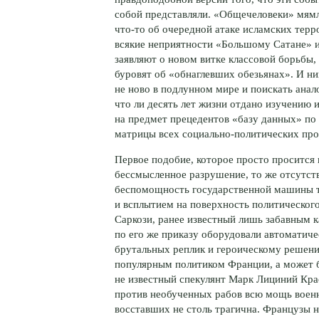
собой представляли. «Общечеловеки» мям
что-то
об очередной атаке исламских терро
всякие неприятности «Большому Сатане» и
заявляют о новом витке классовой борьбы,
буровят об «обнаглевших обезьянах». И ни
не ново в подлунном мире и поискать анало
что ли десять лет жизни отдано изучению 
на предмет прецедентов «базу данных» по 
матрицы всех
социально-политических
проц
Первое подобие, которое просто просится 
бессмысленное разрушение, то же отсутст
беспомощность государственной машины т
и всплытием на поверхность политическог
Саркози, ранее известный лишь забавным 
по его же приказу оборудовали автоматиче
брутальных реплик и героическому решен
популярным политиком Франции, а может б
не известный спекулянт Марк Лициний Крас
против необученных рабов всю мощь воен
восставших не столь трагична. Французы 