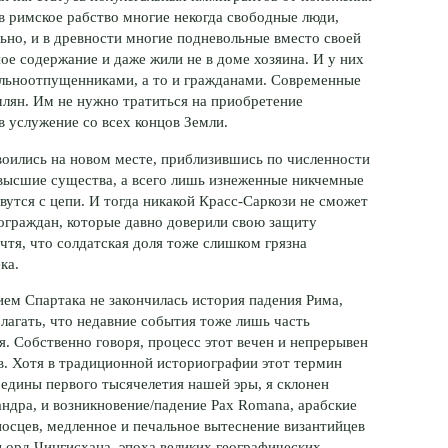
в римское рабство многие некогда свободные люди,
ьно, и в древности многие подневольные вместо своей
е содержание и даже жили не в доме хозяина. И у них
вольноотпущенниками, а то и гражданами. Современные
лян. Им не нужно тратиться на приобретение
в услужение со всех концов Земли.
воились на новом месте, приблизившись по численности
е высшие существа, а всего лишь изнеженные никчемные
вутся с цепи. И тогда никакой
Красс-Саркози
не сможет
сограждан, которые давно доверили свою защиту
тя, что солдатская доля тоже слишком грязна
ека.
ием Спартака не закончилась история падения Рима,
олагать, что недавние события тоже лишь часть
я. Собственно говоря, процесс этот вечен и непрерывен
. Хотя в традиционной историографии этот термин
едины первого тысячелетия нашей эры, я склонен
ндра, и возникновение/падение Pax Romana, арабские
осцев, медленное и печальное вытеснение византийцев
орд Чингисхана, эпоха великих географических