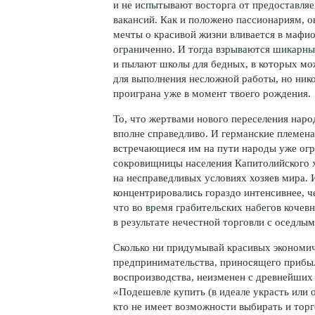
и не испытывают восторга от предоставля
вакансий. Как и положено пассионариям, он
мечты о красивой жизни вливается в мафио
ограниченно. И тогда взрываются шикарны
и пылают школы для бедных, в которых м
для выполнения несложной работы, но нико
проиграна уже в момент твоего рождения.
То, что жертвами нового переселения нар
вполне справедливо. И германские племена 
встречающиеся им на пути народы уже ог
сокровищницы населения Капитолийского хо
на несправедливых условиях хозяев мира. И
концентрировались гораздо интенсивнее, ч
что во время грабительских набегов коче
в результате нечестной торговли с оседлы
Сколько ни придумывай красивых экономич
предпринимательства, приносящего прибыл
воспроизводства, неизменен с древнейших 
«Подешевле купить (в идеале украсть или 
кто не имеет возможности выбирать и тор