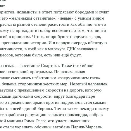
лят
ристов, исламисты в ответ потрясают бородами и сулят
 его «маленьким сатанятам», «левые» с умным видом
 расисты разной степени расистости как обычно
что-то
кому не приходит в голову вспомнить о том, что ничто
гий в прошлом. Что ж, попробую это сделать я, зря,
и преподаванию истории. И в первую очередь обследую
античности, в коей как в молекуле ДНК заключены
ессов, которые были, есть или ещё будут.
на язык — восстание Спартака. То же стихийное
вие позитивной программы. Первоначальная
акже сменилась избыточным «закручиванием гаек»
о бульона сторонников жестких мер. Нелепый человечек
казусом с превышением скорости на дороге, которую
скими датчиками скорости, вдруг благодаря паре
ию о применении армии против подростков стал самым
ыть и всей единой Европы. Точно также некогда никому
с заработал репутацию великого полководца, собрав
ной машины Рима. Разве что участь нынешних
не стали украшать обочины автобана
Париж-Марсель