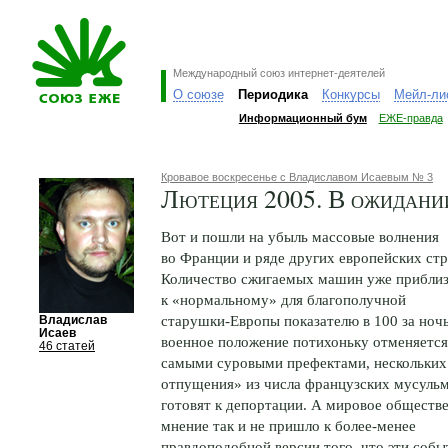
Международный союз интернет-деятелей
О союзе
Периодика
Конкурсы
Мейл-ли
Информационный бум
ЕЖЕ-правда
Кровавое воскресенье с Владиславом Исаевым № 3
Лютеция 2005. В ожидани
Вот и пошли на убыль массовые волнения
во Франции и ряде других европейских стр
Количество сжигаемых машин уже прибли
к «нормальному» для благополучной
старушки-Европы
показателю в 100 за ночь
Владислав
Исаев
военное положение потихоньку отменяется
46 статей
самыми суровыми префектами, нескольких
отпущения» из числа французских мусуль
готовят к депортации. А мировое обществ
мнение так и не пришло к
более-менее
правдоподобной версии того, что эти собы