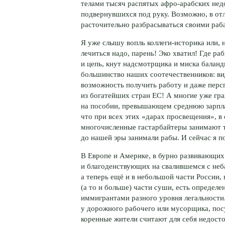
телами тысяч распятых
афро-арабских
недо
подвернувшихся под руку. Возможно, в отл
расточительно разбрасываться своими рабам
Я уже слышу вопль
коллеги-историка
или, 
лечиться надо, парень! Эко хватил! Где ра
и цепь, кнут надсмотрщика и миска баланд
большинство наших соотечественников: вид
возможность получить работу и даже перс
из богатейших стран ЕС! А многие уже гр
на пособии, превышающем среднюю зарплат
что при всех этих «дарах просвещения», в
многочисленные гастарбайтеры занимают т
до нашей эры занимали рабы. И сейчас я п
В Европе и Америке, в бурно развивающих
и благоденствующих на свалившемся с не
а теперь ещё и в небольшой части России,
(а то и больше) части суши, есть определ
иммигрантами разного уровня легальности. 
у дорожного рабочего или мусорщика, пос
коренные жители считают для себя недос