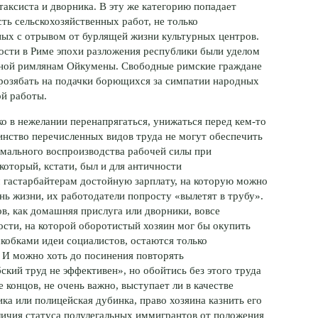
аксиста и дворника. В эту же категорию попадает
ть сельскохозяйственных работ, не только
ных с отрывом от бурлящей жизни культурных центров.
ости в Риме эпохи разложения республики были уделом
стной римлянам Ойкумены. Свободные римские граждане
розябать на подачки борющихся за симпатии народных
ой работы.
лько в нежелании перенапрягаться, унижаться перед
кем-то
инство перечисленных видов труда не могут обеспечить
мального воспроизводства рабочей силы при
который, кстати, был и для античности
 гастарбайтерам достойную зарплату, на которую можно
ь жизни, их работодатели попросту «вылетят в трубу».
в, как домашняя прислуга или дворники, вовсе
ости, на которой оборотистый хозяин мог бы окупить
 скобками идеи социалистов, остаются только
 И можно хоть до посинения повторять
ский труд не эффективен», но обойтись без этого труда
е концов, не очень важно, выступает ли в качестве
а или полицейская дубинка, право хозяина казнить его
ичия статуса полулегальных иммигрантов от положения