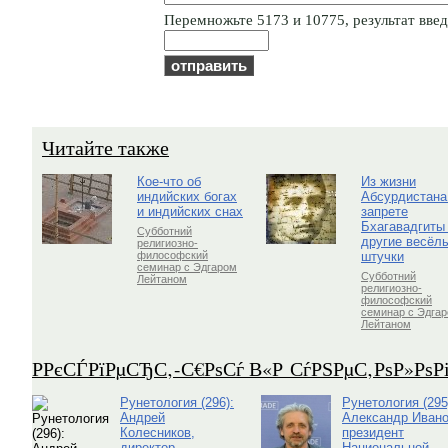
Пepeмнoжьтe 5173 и 10775, результат введи
Читайте также
Кое-что об
Из жизни
индийских богах
Абсурдистана
и индийских снах
запрете
Бхагавадгиты
Субботний
другие весёл
религиозно-
штучки
философский
семинар с Эдгаром
Субботний
Лейтаном
религиозно-
философский
семинар с Эдга
Лейтаном
Р­РєСЃРїРµСЂС‚-С€РѕСѓ В«Р СѓРЅРµС‚РѕР»Рѕ
Рунетология (296):
Рунетология (295
Андрей
Александр Ивано
Колесников,
президент
директор
Национальной