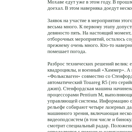
Мохаве едут уже в этом году. В прошло
доехал. В этом наверняка доедут неско
Заявок на участие в мероприятии этог
весьма много. К первому этапу допуст
девяносто пять. На настоящий момент,
отборочных мероприятий, осталось со
прежнему очень много. Кто-то наверня
помешает погода.
Разброс технических решений велик: е
квадроциклы, и военный «Хаммер». А
«Фольксваген» совместно со Стенфор
автоматический Touareg R5 (это сери
джип). Стенфордская машина начинен
процессорами Pentium M, выполняющ
управляющей системы. Информацию 
рельефе собирают четыре лазерных да
машинного зрения, включающая неско
видеоподсистем (в том числе и биноку
смотрит специальный радар. Положен
определяется с помощью навигационн