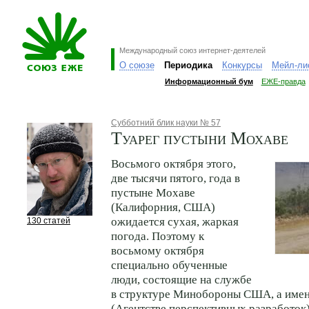
Международный союз интернет-деятелей
О союзе
Периодика
Конкурсы
Мейл-ли
Информационный бум
ЕЖЕ-правда
Субботний блик науки № 57
Туарег пустыни Мохаве
Восьмого октября этого,
две тысячи пятого, года в
пустыне Мохаве
(Калифорния, США)
ожидается сухая, жаркая
130 статей
погода. Поэтому к
восьмому октября
специально обученные
люди, состоящие на службе
в структуре Минобороны США, а име
(Агентстве перспективных разработок)