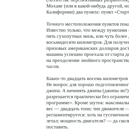
Мохаве (или в какой-нибудь другой, н
Калифорнии) два пункта: пункт «Стар
Точного местоположения пунктов пока
Известно только, что между пунктами
пять сухопутных миль, или чуть более
восьмидесяти километров. Для получе
призовых американских долларов дост
машина успешно проехала от старта д
на преодоление знойного пространства
часов.
Каких-то двадцать восемь километров 
Не вопрос для хорошо подготовленно
джипа. А начинять джипы (джипы ли?
разрешается практически без огранич
программе». Кроме шуток: максимал
вес — двадцать тонн; тип движителя 
регламентируется: хоть на гусенично
летал; мощность двигателя? — да ско
поставить.