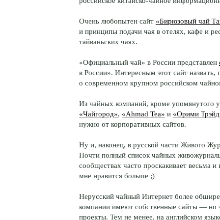
российское китайско-чайное информационн
Очень любопытен сайт
«Бирюзовый чай Та
и принципы подачи чая в отелях, кафе и 
тайваньских чаях.
«Официальный чай» в России представлен
в России». Интересным этот сайт назвать, 
о современном крупном российском чайном
Из чайных компаний, кроме упомянутого 
«Чайгород»
,
«Ahmad Tea»
и
«Орими Трэйд
нужно от корпоративных сайтов.
Ну и, наконец, в русской части Живого Жу
Почти полный список чайных живожурнал
сообществах часто проскакивает весьма и 
мне нравится больше ;)
Нерусский чайный Интернет более обширен
компании имеют собственные сайты — но 
проекты. Тем не менее, на английском язык