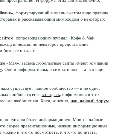
ое пространство. И форумы этих сайтов, конечно.
йваня»
, формулирующий в очень сжатом виде правила
ресторанах и рассказывающий мимоходом о некоторых
сайтом
, сопровождающим журнал «Кофе & Чай
пожалуй, нельзя, но некоторое представление
 бизнесе он дает.
уже «Мая», весьма любопытные сайты имеют компании
»
. Они и информативны, и симпатичны — а что еще
рнала существует чайное сообщество — и не одно.
ьных сообществ есть
вот здесь
, информация в этих
весьма любопытная. Хотя, конечно,
наш чайный форум
, но едва ли более информационен. Многие чайные
это скорее презентационные, нежели информационные
е можно и что-то посмотреть, и что-то почитать.