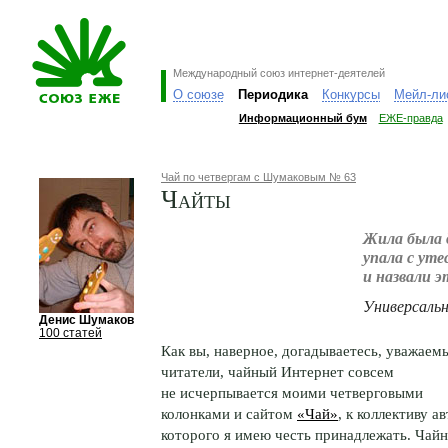
Международный союз интернет-деятелей
О союзе
Периодика
Конкурсы
Мейл-ли
Информационный бум
ЕЖЕ-правда
Чай по четвергам с Шумаковым № 63
Чайты
Жила была д
упала с уте
и назвали э
Универсальн
Денис Шумаков
100 статей
Как вы, наверное, догадываетесь, уважаем
читатели, чайный Интернет совсем
не исчерпывается моими четверговыми
колонками и сайтом
«Чай»
, к коллективу а
которого я имею честь принадлежать. Чай