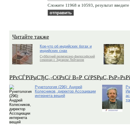
Cлoжитe 11968 и 10593, результат введите 
Читайте также
Кое-что об индийских богах и
индийских снах
Субботний религиозно-философский
семинар с Эдгаром Лейтаном
Р­РєСЃРїРµСЂС‚-С€РѕСѓ В«Р СѓРЅРµС‚РѕР»Рѕ
Рунетология (296): Андрей
Ру
Колесников, директор Ассоциации
Ив
интернета вещей
ас
то