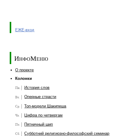
ЕЖЕ-вход
ИнфоМеню
О проекте
Колонки
История слов
Оперные страсти
Топ-модели Шакипеша
Цифра по четвергам
Пятничный шип
Субботний религиозно-философский семинар