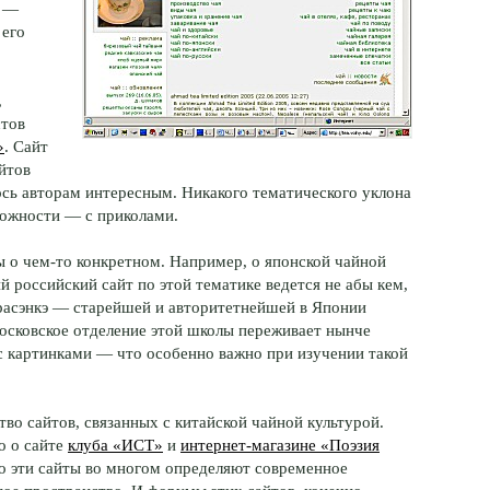
й —
 его
,
стов
»
. Сайт
айтов
ось авторам интересным. Никакого тематического уклона
зможности — с приколами.
ы о чем-то конкретном. Например, о японской чайной
 российский сайт по этой тематике ведется не абы кем,
расэнкэ — старейшей и авторитетнейшей в Японии
московское отделение этой школы переживает нынче
с картинками — что особенно важно при изучении такой
тво сайтов, связанных с китайской чайной культурой.
о о сайте
клуба «ИСТ»
и
интернет-магазине «Поэзия
 эти сайты во многом определяют современное