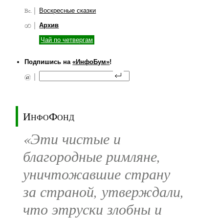
Воскресные сказки
Архив
Чай по четвергам
Подпишись на
«ИнфоБум»
!
ИнфоФонд
«Эти чистые и
благородные римляне,
уничтожавшие страну
за страной, утверждали,
что этруски злобны и