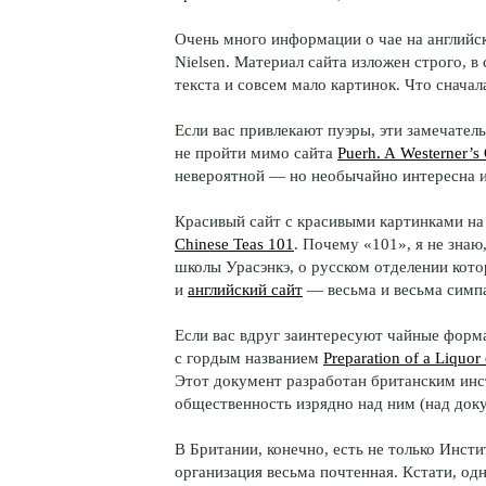
Очень много информации о чае на английс
Nielsen. Материал сайта изложен строго, 
текста и совсем мало картинок. Что сначал
Если вас привлекают пуэры, эти замечател
не пройти мимо сайта
Puerh. A Westerner’s
невероятной — но необычайно интересна и,
Красивый сайт с красивыми картинками на 
Chinese Teas 101
. Почему «101», я не знаю
школы Урасэнкэ, о русском отделении кото
и
английский сайт
— весьма и весьма симпа
Если вас вдруг заинтересуют чайные форма
с гордым названием
Preparation of a Liquor
Этот документ разработан британским инс
общественность изрядно над ним (над док
В Британии, конечно, есть не только Инсти
организация весьма почтенная. Кстати, од