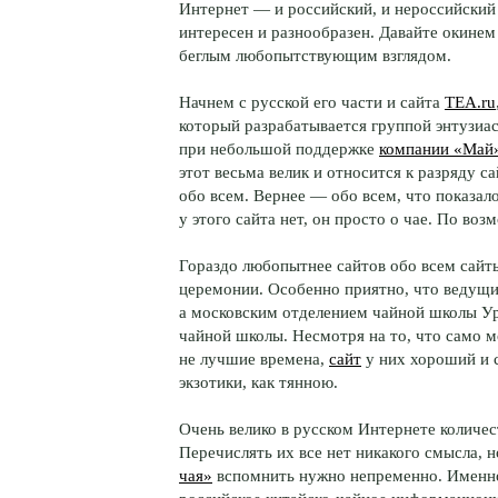
Интернет — и российский, и нероссийски
интересен и разнообразен. Давайте окинем
беглым любопытствующим взглядом.
Начнем с русской его части и сайта
TEA.ru
который разрабатывается группой энтузиа
при небольшой поддержке
компании «Май
этот весьма велик и относится к разряду с
обо всем. Вернее — обо всем, что показал
у этого сайта нет, он просто о чае. По во
Гораздо любопытнее сайтов обо всем сайт
церемонии. Особенно приятно, что ведущий
а московским отделением чайной школы У
чайной школы. Несмотря на то, что само 
не лучшие времена,
сайт
у них хороший и 
экзотики, как тянною.
Очень велико в русском Интернете количес
Перечислять их все нет никакого смысла, н
чая»
вспомнить нужно непременно. Именно