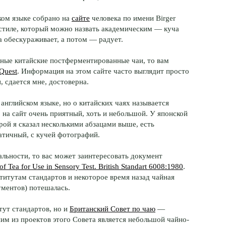
ком языке собрано на
сайте
человека по имени Birger
в стиле, который можно назвать академическим — куча
а обескураживает, а потом — радует.
ьные китайские постферментированные чаи, то вам
 Quest
. Информация на этом сайте часто выглядит просто
 сдается мне, достоверна.
английском языке, но о китайских чаях называется
, на сайт очень приятный, хоть и небольшой. У японской
рой я сказал несколькими абзацами выше, есть
тичный, с кучей фотографий.
льности, то вас может заинтересовать документ
 of Tea for Use in Sensory Test. British Standart 6008:1980
.
титутам стандартов и некоторое время назад чайная
ументов) потешалась.
тут стандартов, но и
Британский Совет по чаю
—
ним из проектов этого Совета является небольшой чайно-