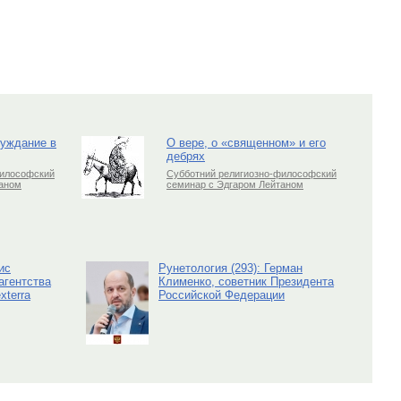
луждание в
О вере, о «священном» и его
дебрях
философский
Субботний религиозно-философский
таном
семинар с Эдгаром Лейтаном
ис
Рунетология (293): Герман
агентства
Клименко, советник Президента
xterra
Российской Федерации