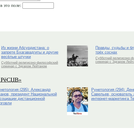
в это поле:
Из жизни Абсурдистана: о
Правды, судьбы и б
запрете Бхагавадгиты и другие
трёх соснах
весёлые штучки
Субботний религиозно-
семинар с Эдгаром Лей
Субботний религиозно-философский
семинар с Эдгаром Лейтаном
РіРёСЏВ»
нетология (295): Александр
Рунетология (294): Ден
анов, президент Национальной
Савельев, основатель 
социации дистанционной
интернет-маркетинга Te
рговли