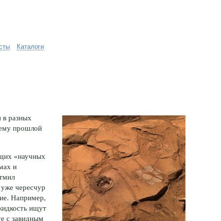
сты
Каталоги
 в разных
тему прошлой
сущих «научных
мах и
атмил
 уже чересчур
ие. Например,
жидкость ищут
те с завидным