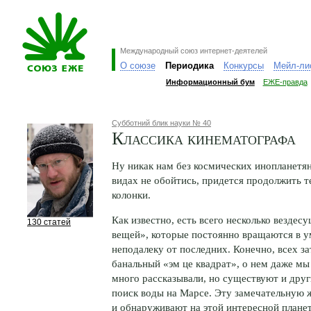
Международный союз интернет-деятелей
О союзе
Периодика
Конкурсы
Мейл-ли
Информационный бум
ЕЖЕ-правда
Субботний блик науки № 40
Классика кинематографа
Ну никак нам без космических инопланетян
видах не обойтись, придется продолжить 
колонки.
Как известно, есть всего несколько везде
130 статей
вещей», которые постоянно вращаются в у
неподалеку от последних. Конечно, всех з
банальный «эм це квадрат», о нем даже мы
много рассказывали, но существуют и друг
поиск воды на Марсе. Эту замечательную 
и обнаруживают на этой интересной плане