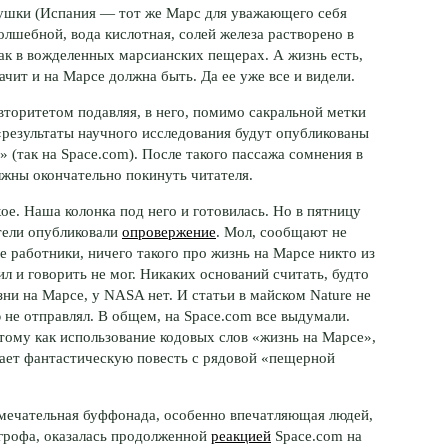
чушки (Испания — тот же Марс для уважающего себя
олшебной, вода кислотная, солей железа растворено в
как в вожделенных марсианских пещерах. А жизнь есть,
ачит и на Марсе должна быть. Да ее уже все и видели.
вторитетом подавляя, в него, помимо сакральной метки
 «результаты научного исследования будут опубликованы
 (так на Space.com). После такого пассажа сомнения в
жны окончательно покинуть читателя.
хое. Наша колонка под него и готовилась. Но в пятницу
тели опубликовали
опровержение
. Мол, сообщают не
е работники, ничего такого про жизнь на Марсе никто из
 и говорить не мог. Никаких оснований считать, будто
ни на Марсе, у NASA нет. И статьи в майском Nature не
 не отправлял. В общем, на Space.com все выдумали.
тому как использование кодовых слов «жизнь на Марсе»,
гает фантастическую повесть с рядовой «пещерной
амечательная буффонада, особенно впечатляющая людей,
огрофа, оказалась продолженной
реакцией
Space.com на