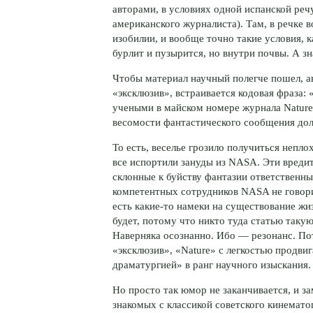
авторами, в условиях одной испанской ре
американского журналиста). Там, в речке в
изобилии, и вообще точно такие условия, 
бурлит и пузырится, но внутри почвы. А зн
Чтобы материал научный полегче пошел, а
«эксклюзив», встраивается кодовая фраза:
учеными в майском номере журнала Nature»
весомости фантастического сообщения дол
То есть, веселье грозило получиться непло
все испортили зануды из NASA. Эти вреди
склонные к буйству фантазии ответственны
компетентных сотрудников NASA не говорил
есть какие-то намеки на существование жиз
будет, потому что никто туда статью такую
Наверняка осознанно. Ибо — резонанс. По
«эксклюзив», «Nature» с легкостью продви
драматургией» в ранг научного изыскания.
Но просто так юмор не заканчивается, и з
знакомых с классикой советского кинемат