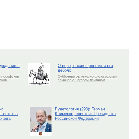
луждание в
О вере, о «священном» и его
дебрях
философский
Субботний религиозно-философский
таном
семинар с Эдгаром Лейтаном
ис
Рунетология (293): Герман
агентства
Клименко, советник Президента
xterra
Российской Федерации