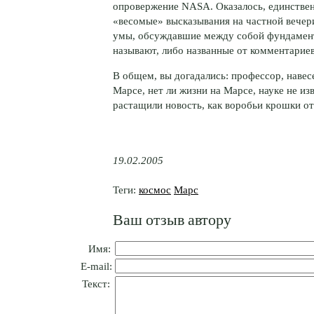
опровержение NASA. Оказалось, единстве
«весомые» высказывания на частной вечери
умы, обсуждавшие между собой фундамент
называют, либо названные от комментарие
В общем, вы догадались: профессор, навесе
Марсе, нет ли жизни на Марсе, науке не и
растащили новость, как воробьи крошки от
19.02.2005
Теги:
космос
Марс
Ваш отзыв автору
Имя:
E-mail:
Текст: