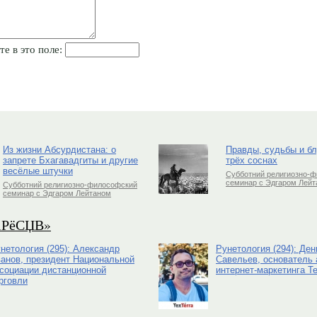
те в это поле:
Из жизни Абсурдистана: о
Правды, судьбы и б
запрете Бхагавадгиты и другие
трёх соснах
весёлые штучки
Субботний религиозно-
семинар с Эдгаром Лей
Субботний религиозно-философский
семинар с Эдгаром Лейтаном
РіРёСЏВ»
нетология (295): Александр
Рунетология (294): Ден
анов, президент Национальной
Савельев, основатель 
социации дистанционной
интернет-маркетинга Te
рговли