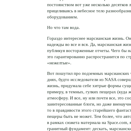
постоянством вот уже несколько десятков л
прицеливаясь в небесное тело разнообраз
оборудованием.
Но что там вода.
Гораздо интереснее марсианская жизнь. Он
надежды во все и вся. Да, марсианская жиз
публикуя восторженные отчеты. Чего бы на
это гарантированно распространится по 
«нежелтые».
Вот пошутил про подземных марсианских 
днях, будто исследователи из NASA соверш
жизнь, придумала себе хитрые формы суще
примеру, в темных, гулких пещерах (куда ж
атмосферу. И все, ну или почти все, это 
заинтересованные блоги, но даже вненауч
то в правдивости этого старейшего фанта
пещеры быть не может. Тем более, что ав
в рамках сюжета материала на Space.com, 
гранитный фундамент: дескать, марсианск