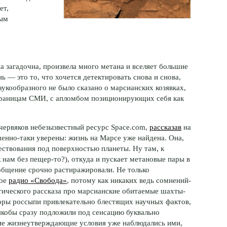
ет,
ным
а загадочна, произвела много метана и вселяет большие
нь — это то, что хочется детектировать снова и снова,
укообразного не было сказано о марсианских козявках,
страницам СМИ, с апломбом позиционирующих себя как
червяков небезызвестный ресурс Space.com,
рассказав
на
енно-таки уверены: жизнь на Марсе уже найдена. Она,
ствования под поверхностью планеты. Ну там, к
 нам без пещер-то?), откуда и пускает метановые пары в
сообщение срочно растиражировали. Не только
ное
радио «Свобода»
, потому как никаких ведь сомнений-
стического рассказа про марсианские обитаемые шахты-
торы россыпи привлекательно блестящих научных фактов,
якобы сразу подложили под сенсацию буквально
ие жизнеутверждающие условия уже наблюдались ими,