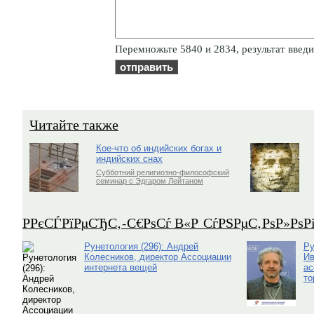
Пepeмнoжьтe 5840 и 2834, результат введи
Читайте также
Кое-что об индийских богах и
индийских снах
Субботний религиозно-философский
семинар с Эдгаром Лейтаном
Р­РєСЃРїРµСЂС‚-С€РѕСѓ В«Р СѓРЅРµС‚РѕР»Рѕ
Рунетология (296): Андрей
Ру
Колесников, директор Ассоциации
Ив
интернета вещей
ас
то