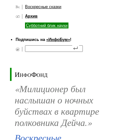
Воскресные сказки
Архив
Субботний блик науки
Подпишись на
«ИнфоБум»
!
ИнфоФонд
«Милиционер был
наслышан о ночных
буйствах в квартире
полковника Дейча.»
Воскресные