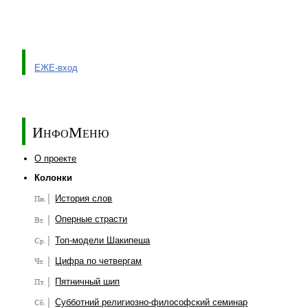
ЕЖЕ-вход
ИнфоМеню
О проекте
Колонки
История слов
Оперные страсти
Топ-модели Шакипеша
Цифра по четвергам
Пятничный шип
Субботний религиозно-философский семинар