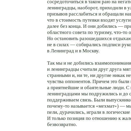
сосредоточиться в таком раю на негат
ленинградцы, наоборот, приходили в 
призывов расслабиться и обращали на
что в стоимость путевки входят услуги
далее без конца. И они добились — пр
областного совета по туризму, что-то 
Но остановить разошедшихся отдыха
не в силах — собирались подписи рук
в Ленинград и в Москву.
Так мы и не добились взаимопониман
и ленинградцы считали друг друга мяг
странными и, ни те, ни другие никак н
чувства оппонентов. Причем это были 
а приятнейшие и обаятельные люди. С
ленинградцами мы подружились и до 
поддерживаем связь. Были выпускники
почему-то называется «мехмат») — мы
пели, дурачились, играли в логически
И только позиция по отношению к жал
безвозвратно.