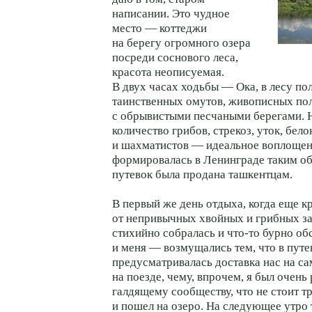
написании. Это чудное
место — коттеджи
на берегу огромного озера
посреди соснового леса,
красота неописуемая.
В двух часах ходьбы — Ока, в лесу по
таинственных омутов, живописных по
с обрывистыми песчаными берегами. 
количество грибов, стрекоз, уток, бел
и шахматистов — идеальное воплощен
формировалась в Ленинграде таким об
путевок была продана ташкентцам.
В первый же день отдыха, когда еще к
от непривычных хвойных и грибных за
стихийно собралась и что-то бурно об
и меня — возмущались тем, что в путе
предусматривалась доставка нас на са
на поезде, чему, впрочем, я был очень 
галдящему сообществу, что не стоит тр
и пошел на озеро. На следующее утро 