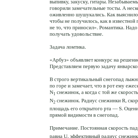
выпивку, закуску, гитары. Незабываемы
говорили замечательные тосты. А нес
оживленно шушукались. Как выяснилос
чтобы не получилось, как в известной
не то, что приносил». Романтика. Надо
получать удовольствие.
Задача ломтика.
«Арбуз» объявляет конкурс на решение
Представляем первую задачу январско
В строго вертикальный снегопад лыжн
по горе и замечает, что в рот ему еже
N
снежинок, а когда с той же скорос
1
N
снежинок. Радиус снежинки R, скор
2
площадь его открытого рта — S. Оцени
прямой видимости в снегопад.
Примечание. Постоянная скорость па
равна U, эффективный радиус снежин