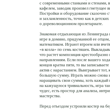
с современными станками и стенами,
кафелем, заводик произвел гнетущее в
Постройки и оборудование сказочно с
и захламленность, точно как в детских
о дореволюционном пролетариате.
Знакомая отдыхающая из Ленинграда 
игре в домино, придуманной ее отцом
математиком. Играют втроем или вчетв
«в козла» по семь костяшек. Выкладыв
что растет композиция крестообразно
направлениям. Если после вашего ход
концов кратна пяти, то вы записываете
актив с нарастанием. Выигрывает тот, 
большую сумму. Играть можно снова и
наращивать свои суммы, хоть каждый 
на кажущуюся тривиальность, игра таи
чудес, есть простор для анализа, интри
мастерства.
Перед отъездом устроили костер на бе