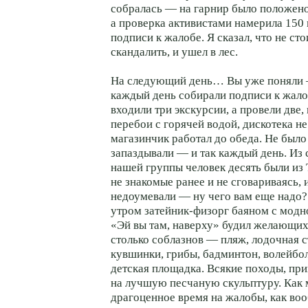
собралась — на гарнир было положено
а проверка активистами намерила 150 
подписи к жалобе. Я сказал, что не сто
скандалить, и ушел в лес.
На следующий день… Вы уже поняли
каждый день собирали подписи к жало
входили три экскурсии, а провели две,
перебои с горячей водой, дискотека н
магазинчик работал до обеда. Не было 
запаздывали — и так каждый день. Из 
нашей группы человек десять были из 
не знакомые ранее и не сговариваясь, 
недоумевали — ну чего вам еще надо
утром затейник-физорг баяном с модн
«Эй вы там, наверху» будил желающих
столько соблазнов — пляж, лодочная с
кувшинки, грибы, бадминтон, волейбол,
детская площадка. Всякие походы, пр
на лучшую песчаную скульптуру. Как 
драгоценное время на жалобы, как в