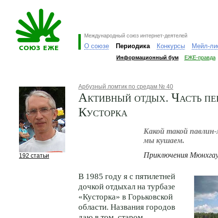
Международный союз интернет-деятелей
О союзе
Периодика
Конкурсы
Мейл-ли
Информационный бум
ЕЖЕ-правда
Арбузный ломтик по средам № 40
Активный отдых. Часть пе
Кусторка
Какой такой павлин-
мы кушаем.
Приключения Мюнхгау
192 статьи
В 1985 году я с пятилетней
дочкой отдыхал на турбазе
«Кусторка» в Горьковской
области. Названия городов
даю в том, старом