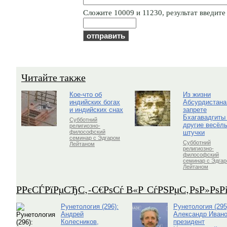
Cлoжитe 10009 и 11230, результат введите 
Читайте также
Кое-что об
Из жизни
индийских богах
Абсурдистана
и индийских снах
запрете
Бхагавадгиты
Субботний
другие весёл
религиозно-
штучки
философский
семинар с Эдгаром
Субботний
Лейтаном
религиозно-
философский
семинар с Эдга
Лейтаном
Р­РєСЃРїРµСЂС‚-С€РѕСѓ В«Р СѓРЅРµС‚РѕР»Рѕ
Рунетология (296):
Рунетология (295
Андрей
Александр Ивано
Колесников,
президент