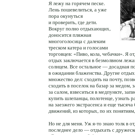
Я лежу на горячем песке.
Лень пошевелиться, а уже
пора окунуться
и проверить, где дети.
Вокруг полно отдыхающих,
доносится пляжная
многоголосица с далеким
треском катера и голосами
торговцев: «Пиво, кола, чебачки». Я о
отдых заключается в безмолвном леж
солнцем. Все остальное — досадная п
в ожидании блаженства. Другие отды
множество дел: сходить на почту, поз
сходить в поселок на базар за медом, 
за салом, взвеситься в медпункте, запи
купить шлепанцы, полотенце, узнать р
на заезжего экстрасенса и еще тысяча
движений, из которых, по их понятиям,
Но не для меня. Уж я-то знаю толк в о
последнее дело — отдыхать с дружеск