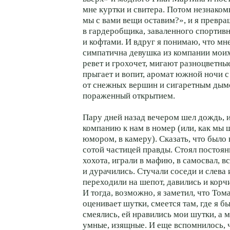
мне куртки и свитера. Потом незнако
мы с вами вещи оставим?», и я превр
в гардеробщика, заваленного спортив
и кофтами. И вдруг я понимаю, что мн
симпатична девушка из компании моих
ревет и грохочет, мигают разноцветны
прыгает и вопит, аромат южной ночи 
от снежных вершин и сигаретным дымо
пораженный открытием.
Пару дней назад вечером шел дождь, и
компанию к нам в номер (или, как мы
юмором, в камеру). Сказать, что было 
сотой частицей правды. Стоял постоя
хохота, играли в мафию, в самосвал, в
и дурачились. Стучали соседи и слева 
переходили на шепот, давились и корч
И тогда, возможно, я заметил, что То
оценивает шутки, смеется там, где я бы
смеялись, ей нравились мои шутки, а мн
умные, изящные. И еще вспомнилось, ч