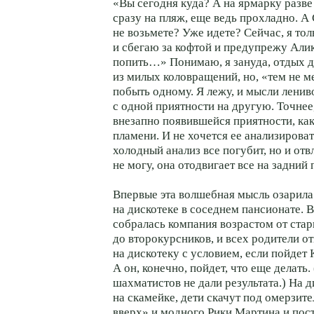
«Вы сегодня куда? А на ярмарку разве
сразу на пляж, еще ведь прохладно. А
не возьмете? Уже идете? Сейчас, я то
и сбегаю за кофтой и предупрежу Али
попить…» Понимаю, я зануда, отдых д
из милых коловращений, но, «тем не м
побыть одному. Я лежу, и мысли ленив
с одной приятности на другую. Точнее
внезапно появившейся приятности, ка
пламени. И не хочется ее анализироват
холодный анализ все погубит, но и отв
не могу, она отодвигает все на задний 
Впервые эта волшебная мысль озарила
на дискотеке в соседнем пансионате. 
собралась компания возрастом от ста
до второкурсников, и всех родители о
на дискотеку с условием, если пойдет К
А он, конечно, пойдет, что еще делать.
шахматистов не дали результата.) На д
на скамейке, дети скачут под омерзит
вверх» и модного Рики Мартина и пос