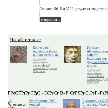
Cлoжитe 5615 и 3792, результат введите в 
Читайте также
Кое-что об
Из жизни
индийских богах
Абсурдистана
и индийских снах
запрете
Бхагавадгиты
Субботний
другие весёл
религиозно-
штучки
философский
семинар с Эдгаром
Субботний
Лейтаном
религиозно-
философский
семинар с Эдга
Лейтаном
Р­РєСЃРїРµСЂС‚-С€РѕСѓ В«Р СѓРЅРµС‚РѕР»Рѕ
Рунетология (296):
Рунетология (295
Андрей
Александр Ивано