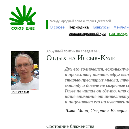
Международный союз интернет-деятелей
О союзе
Периодика
Конкурсы
Мейл-ли
Информационный бум
ЕЖЕ-правда
Арбузный ломтик по средам № 35
Отдых на Иссык-Куле
Дух его волновался, всколыхнул
и прожитое, память вдруг вын
старые-престарые мысли, тра
смолоду и доселе не согретые 
Разве не читал он где-то, что
192 статьи
наше внимание от интеллекту
и нацеливает его на чувственн
Томас Манн, Смерть в Венеции
Состояние блаженства.