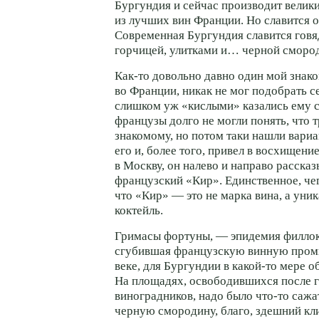
Бургундия и сейчас производит велики
из лучших вин Франции. Но славится о
Современная Бургундия славится гов
горчицей, улитками и… черной сморо
Как-то довольно давно один мой знак
во Франции, никак не мог подобрать се
слишком уж «кислыми» казались ему с
французы долго не могли понять, что 
знакомому, но потом таки нашли вариа
его и, более того, привел в восхищен
в Москву, он налево и направо рассказ
французский «Кир». Единственное, чего
что «Кир» — это не марка вина, а уни
коктейль.
Гримасы фортуны, — эпидемия филлок
сгубившая французскую винную пром
веке, для Бургундии в какой-то мере о
На площадях, освободившихся после 
виноградников, надо было что-то сажа
черную смородину, благо, здешний кл