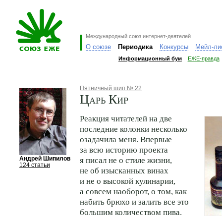
Международный союз интернет-деятелей
О союзе
Периодика
Конкурсы
Мейл-ли
Информационный бум
ЕЖЕ-правда
Пятничный шип № 22
Царь Кир
Реакция читателей на две
последние колонки несколько
озадачила меня. Впервые
за всю историю проекта
Андрей Шипилов
я писал не о стиле жизни,
124 статьи
не об изысканных винах
и не о высокой кулинарии,
а совсем наоборот, о том, как
набить брюхо и залить все это
большим количеством пива.