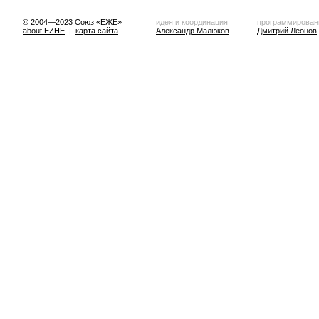
© 2004—2023 Союз «ЕЖЕ»
идея и координация
программирован
about EZHE
|
карта сайта
Александр Малюков
Дмитрий Леонов