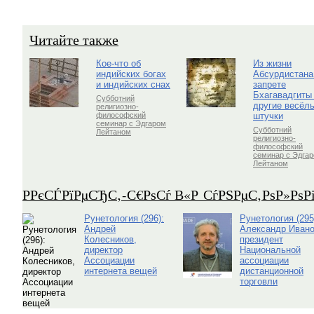
Читайте также
Кое-что об
Из жизни
индийских богах
Абсурдистана
и индийских снах
запрете
Бхагавадгиты
Субботний
другие весёл
религиозно-
штучки
философский
семинар с Эдгаром
Субботний
Лейтаном
религиозно-
философский
семинар с Эдга
Лейтаном
Р­РєСЃРїРµСЂС‚-С€РѕСѓ В«Р СѓРЅРµС‚РѕР»Рѕ
Рунетология (296):
Рунетология (295
Андрей
Александр Ивано
Колесников,
президент
директор
Национальной
Ассоциации
ассоциации
интернета вещей
дистанционной
торговли