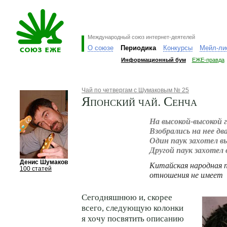
Международный союз интернет-деятелей
О союзе
Периодика
Конкурсы
Мейл-ли
Информационный бум
ЕЖЕ-правда
Чай по четвергам с Шумаковым № 25
Японский чай. Сенча
На высокой-высокой 
Взобрались на нее два
Один паук захотел в
Другой паук захотел
Денис Шумаков
Китайская народная п
100 статей
отношения не имеет
Сегодняшнюю и, скорее
всего, следующую колонки
я хочу посвятить описанию