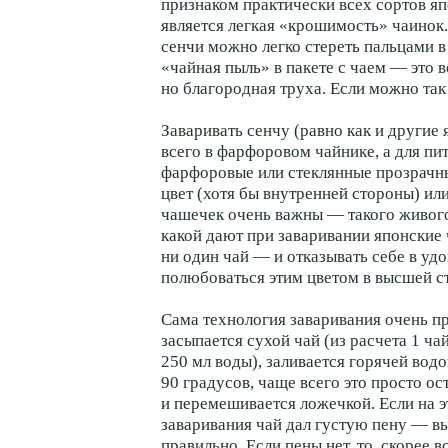
признаком практически всех сортов яп
является легкая «крошимость» чаинок.
сенчи можно легко стереть пальцами в
«чайная пыль» в пакете с чаем — это в
но благородная труха. Если можно так
Заваривать сенчу (равно как и другие
всего в фарфоровом чайнике, а для пи
фарфоровые или стеклянные прозрачн
цвет (хотя бы внутренней стороны) ил
чашечек очень важны — такого живого
какой дают при заваривании японские 
ни один чай — и отказывать себе в уд
полюбоваться этим цветом в высшей с
Сама технология заваривания очень пр
засыпается сухой чай (из расчета 1 ч
250 мл воды), заливается горячей вод
90 градусов, чаще всего это просто о
и перемешивается ложечкой. Если на э
заваривания чай дал густую пену — вы
правильно. Если пены нет, то, скорее вс