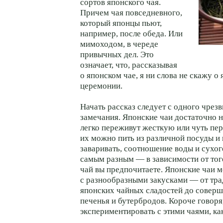
сортов японского чая.
Причем чая повседневного,
который японцы пьют,
например, после обеда. Или
мимоходом, в череде
привычных дел. Это
означает, что, рассказывая
о японском чае, я ни слова не скажу о
церемонии.
Начать рассказ следует с одного чрез
замечания. Японские чаи достаточно 
легко переживут жесткую или чуть пе
их можно пить из различной посуды и 
заваривать, соотношение воды и сухог
самым разным — в зависимости от тог
чай вы предпочитаете. Японские чаи 
с разнообразными закусками — от тр
японских чайных сладостей до совер
печенья и бутербродов. Короче говор
экспериментировать с этими чаями, ка