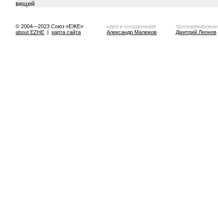
© 2004—2023 Союз «ЕЖЕ»
идея и координация
программирован
about EZHE
|
карта сайта
Александр Малюков
Дмитрий Леонов