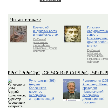
Читайте также
Кое-что об
Из жизни
индийских богах
Абсурдистана
и индийских снах
запрете
Бхагавадгиты
Субботний
другие весёл
религиозно-
штучки
философский
семинар с Эдгаром
Субботний
Лейтаном
религиозно-
философский
семинар с Эдга
Лейтаном
Р­РєСЃРїРµСЂС‚-С€РѕСѓ В«Р СѓРЅРµС‚РѕР»Рѕ
Рунетология (296):
Рунетология (295
Андрей
Александр Ивано
Колесников,
президент
директор
Национальной
Ассоциации
ассоциации
интернета вещей
дистанционной
торговли