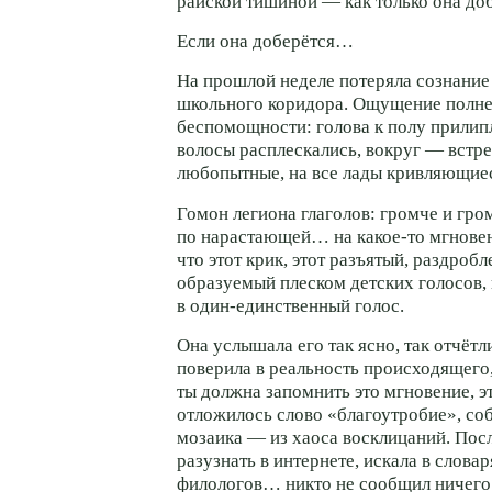
райской тишиной — как только она до
Если она доберётся…
На прошлой неделе потеряла сознани
школьного коридора. Ощущение полн
беспомощности: голова к полу прилипл
волосы расплескались, вокруг — встр
любопытные, на все лады кривляющиес
Гомон легиона глаголов: громче и гр
по нарастающей… на
какое-то
мгновен
что этот крик, этот разъятый, раздробл
образуемый плеском детских голосов,
в
один-единственный
голос.
Она услышала его так ясно, так отчётл
поверила в реальность происходящего,
ты должна запомнить это мгновение, эт
отложилось слово «благоутробие», со
мозаика — из хаоса восклицаний. Пос
разузнать в интернете, искала в слова
филологов… никто не сообщил ничего