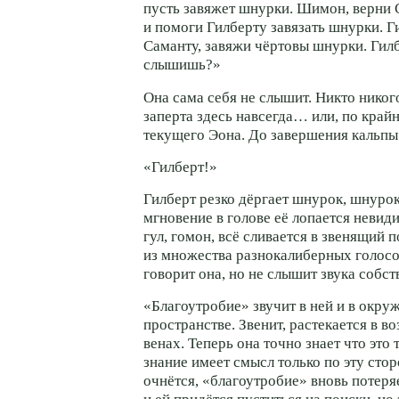
пусть завяжет шнурки. Шимон, верни 
и помоги Гилберту завязать шнурки. Ги
Саманту, завяжи чёртовы шнурки. Гилб
слышишь?»
Она сама себя не слышит. Никто никог
заперта здесь навсегда… или, по край
текущего Эона. До завершения кальпы
«Гилберт!»
Гилберт резко дёргает шнурок, шнурок 
мгновение в голове её лопается невид
гул, гомон, всё сливается в звенящий 
из множества разнокалиберных голосо
говорит она, но не слышит звука собст
«Благоутробие» звучит в ней и в окр
пространстве. Звенит, растекается в во
венах. Теперь она точно знает что это 
знание имеет смысл только по эту стор
очнётся, «благоутробие» вновь потеря