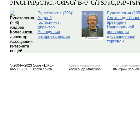
Р­РєСЃРїРµСЂС‚-С€РѕСѓ В«Р СѓРЅРµС‚РѕР»Рѕ
Рунетология (296):
Рунетология (295
Андрей
Александр Ивано
Колесников,
президент
директор
Национальной
Ассоциации
ассоциации
интернета вещей
дистанционной
торговли
© 2004—2023 Союз «ЕЖЕ»
идея и координация
программирован
about EZHE
|
карта сайта
Александр Малюков
Дмитрий Леонов