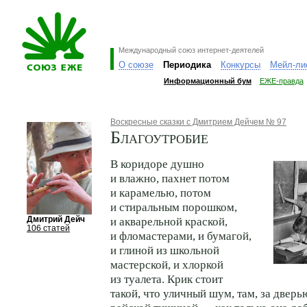
Международный союз интернет-деятелей
О союзе
Периодика
Конкурсы
Мейл-ли
Информационный бум
ЕЖЕ-правда
Воскресные сказки с Дмитрием Дейчем № 97
Благоутробие
В коридоре душно
и влажно, пахнет потом
и карамелью, потом
и стиральным порошком,
Дмитрий Дейч
и акварельной краской,
106 статей
и фломастерами, и бумагой,
и глиной из школьной
мастерской, и хлоркой
из туалета. Крик стоит
такой, что уличный шум, там, за дверь