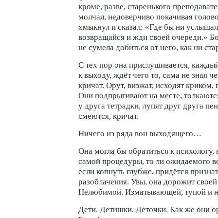
кроме, разве, старенького преподавате
молчал, недоверчиво покачивая голово
хмыкнул и сказал: «Где бы ни услышала
возвращайся и жди своей очереди.» Б
не сумела добиться от него, как ни ста
С тех пор она прислушивается, каждый
к выходу, ждёт чего то, сама не зная 
кричат. Орут, визжат, исходят криком, 
Они подпрыгивают на месте, толкаютс
у друга тетрадки, лупят друг друга пе
смеются, кричат.
Ничего из ряда вон выходящего…
Она могла бы обратиться к психологу,
самой процедуры, то ли ожидаемого в
если копнуть глубже, придётся признат
разоблачения. Увы, она дорожит своей
Нелюбимой. Изматывающей, тупой и 
Дети. Детишки. Деточки. Как же они о