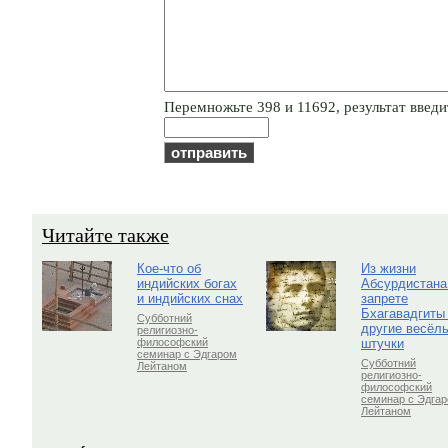
Пepeмнoжьтe 398 и 11692, результат введит
Читайте также
Кое-что об
Из жизни
индийских богах
Абсурдистана
и индийских снах
запрете
Бхагавадгиты
Субботний
другие весёл
религиозно-
штучки
философский
семинар с Эдгаром
Субботний
Лейтаном
религиозно-
философский
семинар с Эдга
Лейтаном