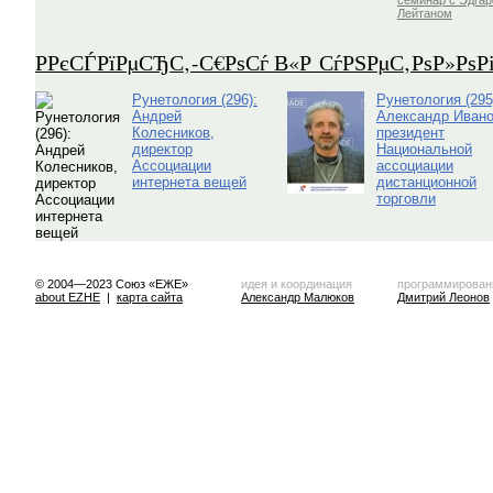
семинар с Эдга
Лейтаном
Р­РєСЃРїРµСЂС‚-С€РѕСѓ В«Р СѓРЅРµС‚РѕР»Рѕ
Рунетология (296):
Рунетология (295
Андрей
Александр Ивано
Колесников,
президент
директор
Национальной
Ассоциации
ассоциации
интернета вещей
дистанционной
торговли
© 2004—2023 Союз «ЕЖЕ»
идея и координация
программирован
about EZHE
|
карта сайта
Александр Малюков
Дмитрий Леонов