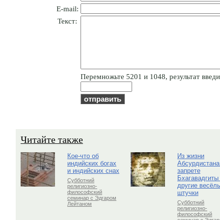
E-mail:
Текст:
Пepeмнoжьтe 5201 и 1048, результат введит
Читайте также
Кое-что об
Из жизни
индийских богах
Абсурдистана
и индийских снах
запрете
Бхагавадгиты
Субботний
другие весёл
религиозно-
штучки
философский
семинар с Эдгаром
Субботний
Лейтаном
религиозно-
философский