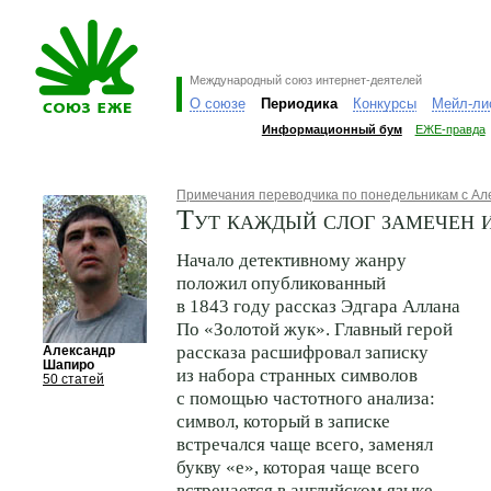
Международный союз интернет-деятелей
О союзе
Периодика
Конкурсы
Мейл-ли
Информационный бум
ЕЖЕ-правда
Примечания переводчика по понедельникам с А
Тут каждый слог замечен 
Начало детективному жанру
положил опубликованный
в 1843 году рассказ Эдгара Аллана
По «Золотой жук». Главный герой
рассказа расшифровал записку
Александр
Шапиро
из набора странных символов
50 статей
с помощью частотного анализа:
символ, который в записке
встречался чаще всего, заменял
букву «e», которая чаще всего
встречается в английском языке.