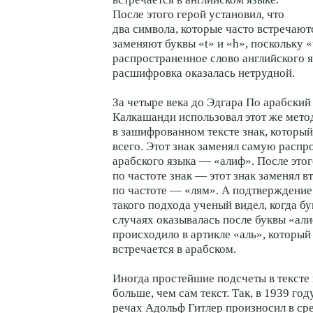
После этого герой установил, что
два символа, которые часто встречают
заменяют буквы «t» и «h», поскольку 
распространенное слово английского 
расшифровка оказалась нетрудной.
За четыре века до Эдгара По арабски
Калкашанди использовал этот же метод
в зашифрованном тексте знак, который
всего. Этот знак заменял самую расп
арабского языка — «алиф». После этог
по частоте знак — этот знак заменял в
по частоте — «лям». А подтверждение
такого подхода ученый видел, когда б
случаях оказывалась после буквы «али
происходило в артикле «аль», который
встречается в арабском.
Иногда простейшие подсчеты в тексте 
больше, чем сам текст. Так, в 1939 год
речах Адольф Гитлер произносил в ср