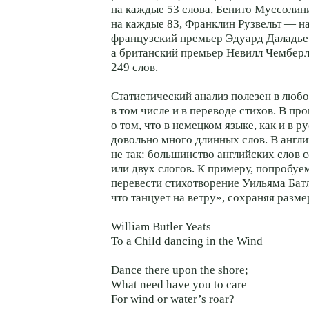
на каждые 53 слова, Бенито Муссолин
на каждые 83, Франклин Рузвельт — н
французский премьер Эдуард Даладье
а британский премьер Невилл Чембер
249 слов.
Статистический анализ полезен в любо
в том числе и в переводе стихов. В п
о том, что в немецком языке, как и в р
довольно много длинных слов. В англи
не так: большинство английских слов с
или двух слогов. К примеру, попробуе
перевести стихотворение Уильяма Бат
что танцует на ветру», сохраняя разме
William Butler Yeats
To a Child dancing in the Wind
Dance there upon the shore;
What need have you to care
For wind or water’s roar?