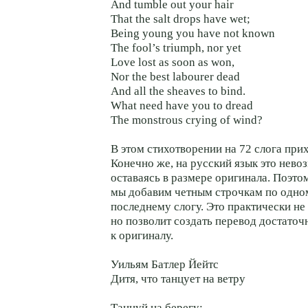
And tumble out your hair
That the salt drops have wet;
Being young you have not known
The fool’s triumph, nor yet
Love lost as soon as won,
Nor the best labourer dead
And all the sheaves to bind.
What need have you to dread
The monstrous crying of wind?
В этом стихотворении на 72 слога прих
Конечно же, на русский язык это нево
оставаясь в размере оригинала. Поэто
мы добавим четным строчкам по одно
последнему слогу. Это практически не
но позволит создать перевод достаточ
к оригиналу.
Уильям Батлер Йейтс
Дитя, что танцует на ветру
Танцуй на берегу;